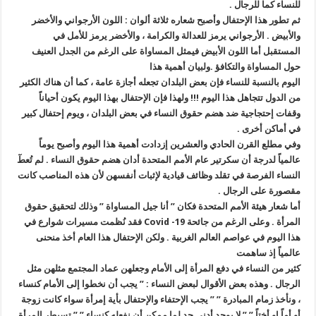
للنساء كما للرجال .
ثم تطور هذا الإحتفال وأصبح شعاره ثلاثة ألوان : اللون الأرجواني والأخضر
والأبيض . الأرجواني يرمز للعدالة والكرامة ، والأخضر يرمز للأمل في
المستقبل أما اللون الأبيض فيمثل المساواة على الرغم من الجدل العنيف
حول المساواة والتكافؤ .ولبيان أهمية هذا
اليوم بالنسبة للنساء فإن بعض البلدان تجعله أجازة عامة ، كما أن هناك الكثير
من الدول تتجاهل هذا اليوم !!! ولهذا فإن الإحتفال بهذا اليوم يكون أحياناً
وقفات إحتجاجية ضد
هضم حقوق النساء في بعض البلدان ، ويوم إحتفال كبير
في أماكن أخرى .
وفي مطلع القرن الحادي والعشرين إزدادت أهمية هذا اليوم وأصبح يوماً
عالمياً لدرجة أن سكرتير عام الأمم المتحدة أدان هضم حقوق النساء . لم تُعطٓ
النساء الفرصة في تقلد وظائف قيادية لإثبات أنفسهن لأن هذه المناصب كانت
مقصورة على الرجال .
أما شعار هيئة الأمم المتحدة فكان ” أنا جيل المساواة ” وذلك لتحقيق حقوق
المرأة . وعلى الرغم من جائحة Covid -19 فقد نُظمت مسيرات شوارع في
هذا اليوم في عواصم العالم الغربية . ولكن الإحتفال هذا العام أخذ منحنى
عالمياً إذ ساهمت
كثير من النساء في دفع المرأة إلى الأمام وجعلهن عماد المجتمع مثلهن مثل
الرجال . وهذه بعض الأقوال لبعض النساء : ” يجب أن نخطوا إلى الأمام كنساء
، ونأخذ زمام المبادرة ” ” يجب الإحتفاء والإحتفال بأية إمرأة سواء كانت زوجة
أو أماً او أختاً ” ” لا يوجد أدنى حد لما ممكن أن نفعله كنساء ” ” تسيطر المرأة