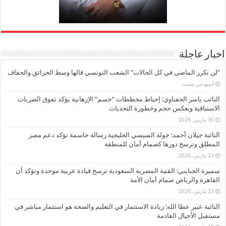
اخبار عاجلة
“لن نكرر الماضي في كل الحالات” الشعب التونسي قالها وسط الحرائق والجفاف
‏أسبوعين مضت
النائب ياسر الحفناوي: إحباط مخططات “حسم” الإرهابية يؤكد تفوق الضربات
الاستباقية ويعكس حجم وخطورة التحديات
30 مارس، 2026
النائبة جيلان أحمد: جولة السيسي الخليجية رسالة حاسمة تؤكد دعم مصر
المطلق وترسخ دورها كصمام أمان للمنطقة
23 مارس، 2026
سميرة الجنايني: القمة المصرية السعودية ترسخ قيادة عربية موحدة وتؤكد أن
القاهرة والرياض صمام أمان الأمة
23 مارس، 2026
النائبة عبير عطا الله: زيادة الاستثمار في التعليم والصحة هو استثمار مباشر في
مستقبل الأجيال القادمة