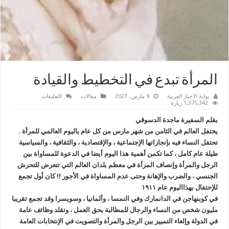
المرأة تبدع في التخطيط والقيادة
على
بوابة الاخبار العربية
9 مارس، 2021
مقالات
التعليقات
المرأة
1,375,342 زيارة
تبدع
في
بقلم السفيرة ماجدة الدسوقي
التخطيط
والقيادة
يحتفل العالم في الثامن من شهر مارس من كل عام باليوم العالمي للمرأة .
مغلقة
تحتفل النساء فيه بإنجازاتها الإجتماعية ، والإقتصادية ، والثقافية ، والسياسية
طيلة عام كامل ، كما تكمن أهمية هذا اليوم أيضا في الدعوة للمساواة بين
الرجل والمرأة وإنصاف المرأة في معظم بلدان العالم التي تتعرض للتحرش
الجنسي ، والضرب والإهانة وحتى عدم المساواة في الأجور !! كان أول تجمع
للإحتفال بهذااليوم عام ١٩١١
في كوبنهاجن في الدانمارك وفي النمسا ، وألمانيا ، وسويسرا وقد تجمع تقريبا
مليون شخص من النساء والرجال للمطالبة بحق العمل ، وتقلد وظائف عامة
في الدولة وإلغاء التمييز بين الرجل والمرأة والتصويت في الإنتخابات العامة