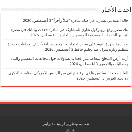
احدث الأخبار
خالد السلامي يشارك في ختام مبادرة “ظلاً وأجراً”
3 أغسطس، 2026
بنك مصر يوقع بروتوكول تعاون للمشاركة في مبادرة «حدث بياناتك في مصر»
لتيسير الخدمات المصرفية للمصريين بالخارج
3 أغسطس، 2026
بعد أزمة صورة النوم على سريرالعندليب .. محمد شبانة يكشف إجراءات جديدة
لتنظيم زيارة منزل عبدالحليم حافظ
3 أغسطس، 2026
أزمة أرض المحلج بمغاغة تثير الجدل.. تساؤلات حول مخالفات التقسيم والبناء
ومطالبات بالتحقيق
3 أغسطس، 2026
الملك محمد السادس يتلقي برقية تهاني من الرئيس الأمريكي بمناسبة الذكرى
27 لعيد العرش
3 أغسطس، 2026
تصميم وتطوير
كريتيف ديزاينز