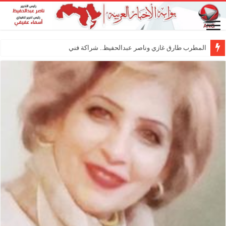
المطرب طارق غازي وناصر عبدالحفيظ.. شراكة فنية ترسم ملام