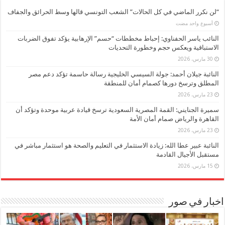
“لن نكرر الماضي في كل الحالات” الشعب التونسي قالها وسط الحرائق والجفاف
‏أسبوع واحد مضت
النائب ياسر الحفناوي: إحباط مخططات “حسم” الإرهابية يؤكد تفوق الضربات
الاستباقية ويعكس حجم وخطورة التحديات
30 مارس، 2026
النائبة جيلان أحمد: جولة السيسي الخليجية رسالة حاسمة تؤكد دعم مصر
المطلق وترسخ دورها كصمام أمان للمنطقة
23 مارس، 2026
سميرة الجنايني: القمة المصرية السعودية ترسخ قيادة عربية موحدة وتؤكد أن
القاهرة والرياض صمام أمان الأمة
23 مارس، 2026
النائبة عبير عطا الله: زيادة الاستثمار في التعليم والصحة هو استثمار مباشر في
مستقبل الأجيال القادمة
15 مارس، 2026
اخبار في صور