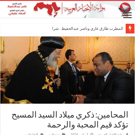
المطرب طارق غازي وناصر عبدالحفيظ.. شراكة فنية ت
المحامين: ذكري ميلاد السيد المسيح
تؤكد قيم المحبة والرحمة
على
بوابة الاخبار العربية
7 يناير، 2020
منوعات
التعليقات