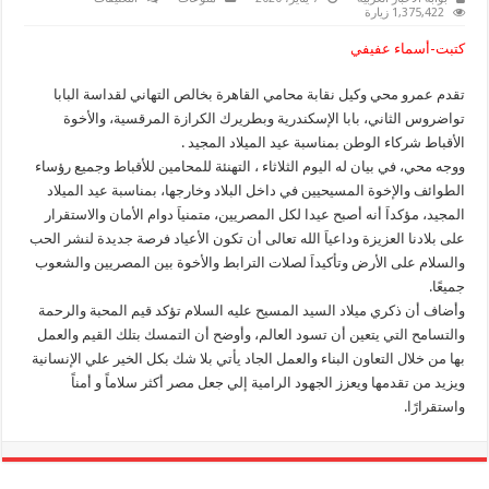
المحامين:
1,375,422 زيارة
ذكري
ميلاد
كتبت-أسماء عفيفي
السيد
المسيح
تؤكد
تقدم عمرو محي وكيل نقابة محامي القاهرة بخالص التهاني لقداسة البابا
قيم
المحبة
تواضروس الثاني، بابا الإسكندرية وبطريرك الكرازة المرقسية، والأخوة
والرحمة
مغلقة
الأقباط شركاء الوطن بمناسبة عيد الميلاد المجيد .
ووجه محي، في بيان له اليوم الثلاثاء ، التهنئة للمحامين للأقباط وجميع رؤساء
الطوائف والإخوة المسيحيين في داخل البلاد وخارجها، بمناسبة عيد الميلاد
المجيد، مؤكداَ أنه أصبح عيدا لكل المصريين، متمنياَ دوام الأمان والاستقرار
على بلادنا العزيزة وداعياَ الله تعالى أن تكون الأعياد فرصة جديدة لنشر الحب
والسلام على الأرض وتأكيداَ لصلات الترابط والأخوة بين المصريين والشعوب
جميعًا.
وأضاف أن ذكري ميلاد السيد المسيح عليه السلام تؤكد قيم المحبة والرحمة
والتسامح التي يتعين أن تسود العالم، وأوضح أن التمسك بتلك القيم والعمل
بها من خلال التعاون البناء والعمل الجاد يأتي بلا شك بكل الخير علي الإنسانية
ويزيد من تقدمها ويعزز الجهود الرامية إلي جعل مصر أكثر سلاماً و أمناً
واستقرارًا.