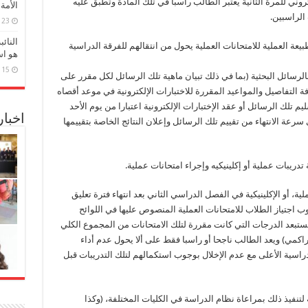
لكتروني للمرة الثانية يعتبر الطالب راسبا في تلك المادة وتطبق عليه
الأمة
الراسبين.
23 مارس، 2026
النائ
يعة العملية للامتحانات العملية يحول من انتقالهم للفرقة الدراسية
هو اس
15 مارس، 2026
بالرسائل البحثية (بما في ذلك تبيان ماهية تلك الرسائل لكل مقرر على
 التفاصيل والمواعيد المقررة للاختبارات الإلكترونية في موعد أقصاه
7/5/2، على أن يبدأ تسليم تلك الرسائل أو عقد الإختبارات الإلكترونية اعتبارا من يوم الأحد
اخبا
جامعات على سرعة الانتهاء من تقييم تلك الرسائل وإعلان النتائج الخاصة بتقييمها
ة، أو الإكلينيكية في الفصل الدراسي الثاني بعد انتهاء فترة تعليق
وب اجتياز الطلاب للامتحانات العملية المنصوص عليها في اللوائح
وتستبعد الدرجات التي كانت مقررة لتلك الامتحانات من المجموع الكلي
كمي) ويعد الطالب ناجحا أو راسبا فقط على ألا يحول عدم أداء
لدراسية الأعلى مع عدم الإخلال بوجوب استكمالهم لتلك التدريبات قبل
لتنفيذ ذلك بمراعاة نظام الدراسة في الكليات المختلفة، (وكذا