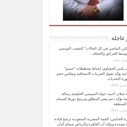
 عاجلة
كرر الماضي في كل الحالات” الشعب التونسي
 وسط الحرائق والجفاف
بوعين مضت
ب ياسر الحفناوي: إحباط مخططات “حسم”
ابية يؤكد تفوق الضربات الاستباقية ويعكس حجم
ة التحديات
بة جيلان أحمد: جولة السيسي الخليجية رسالة
ة تؤكد دعم مصر المطلق وترسخ دورها كصمام
للمنطقة
 الجنايني: القمة المصرية السعودية ترسخ قيادة
 موحدة وتؤكد أن القاهرة والرياض صمام أمان