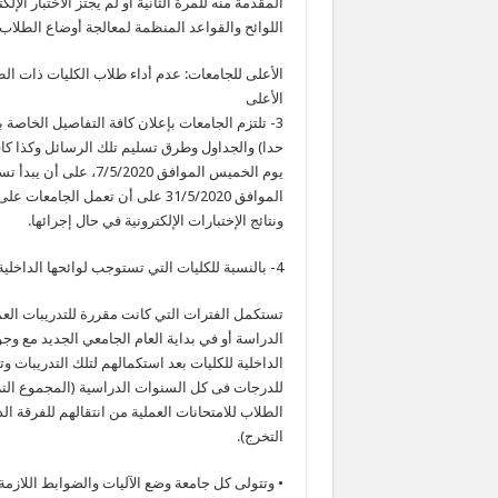
المقدمة منه للمرة الثانية أو لم يجتز الاختبار الإ
اللوائح والقواعد المنظمة لمعالجة أوضاع الطلاب 
الأعلى للجامعات: عدم أداء طلاب الكليات ذات الطب
الأعلى
3- تلتزم الجامعات بإعلان كافة التفاصيل الخاصة 
حدا) والجداول وطرق تسليم تلك الرسائل وكذا كافة
يوم الخميس الموافق 020
الموافق 31/5/2020 على أن تعمل ال
ونتائج الإختبارات الإلكترونية في حال إجرائها.
4- بالنسبة للكليات التي تستوجب لوائحها الداخلية تدريبات عملية أو إكلينيكيه وإجراء امتحانات عملية.
تستكمل الفترات التي كانت مقررة للتدريبات العملي
الدراسة أو في بداية العام الجامعي الجديد مع وج
الداخلية للكليات بعد استكمالهم لتلك التدريبات 
للدرجات فى كل السنوات الدراسية (المجموع الترا
الطلاب للامتحانات العملية من انتقالهم للفرقة ا
التخرج).
• وتتولى كل جامعة وضع الآليات والضوابط اللازمة 