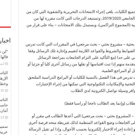
يع الكليات، يلغى إجراء الامتحانات التحريرية والشفوية التي كان من
المزمع عقدها ففي الفصل الدراسي الثاني للعام الجامعي 2019/2020، وتستبعد الدرجات التي كانت مقررة لها من
(المجموع التراكمي)، ويستبدل بتلك الامتحانات – بناء على قرار من
اخبار
قالة بحثية – مشروع بحثي – بحث مرجعي) في المقررات التي كانت تدرس
ضوابط والشروط والقواعد اللازمة لتقييم وإجازة تلك الرسائل وفقا
“لن ن
قالها
ي على حدا (مع التأكيد على التزام الجامعات بمراجعة الرسائل
‏أس
ة منهم إذا ثبت اقتباسها أو نقلها من رسائل أخرى كليا أو جزئيا أو
ئل أو المراجع العلمية.
النائ
 تدرس فى هذا الفصل بالنسبة للكليات أو البرامج الدراسية الملتحق
الإره
وخطور
لتحتية والإمكانيات التكنولوجية التي تمكنها من إجراء الإختبارات
افر وسيلة تواصل الكترونية لدي الطلاب.
30 مارس، 2026
النائ
لاب (وإنما يعد الطالب ناجحا أو راسبا فقط)
حاسم
أمان 
ثية – المشروع بحثي – بحث مرجعي) التي أعدها الطالب في مقرر أو
23 مارس، 2026
– تتولى الجامعات وضع القواعد المنظمة لذلك شريطة منحه فرصة أخرى
سميرة
إعادة إجراء الاختبار إلكترونيا بحسب الأحوال، وإذا لم تقبل الرسالة
عربية