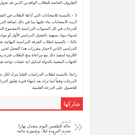
الظروف الخاصة للطلاب الوافدين الذين قد تحول 
5 – بالنسبة للامتحانات التي أداها الطلاب في ا
أديت الامتحانات بناء عليها بما في ذلك إضافة ال
للدرجات في كل السنوات الدراسية (المجموع الترا
(سواء مواد منتهية بالفصل الدراسي الأول أو مواد
ثالثا: – بالنسبة لطلاب الفرقة الدراسية النهائية
الدراسي الثاني لاجتياز مقررات هذا الفصل لحين إ
اللازمة لتنفيذ ذلك مع مراعاة منح الطلاب فترة زمن
الجهات المعنية بالدولة لتذليل اية عقبات تواجه ه
رابعا: بالنسبة لطلاب الدراسات العليا يترك لكل 
الدرجات وفقاً لما تراه بعد إنتهاء فترة تعليق ا
للحصول على الدرجة العلمية.
شاركها
السابق
حالة الطقس اليوم معتدل نهارا
شديد البرودة ليلا، وشبورة مائية