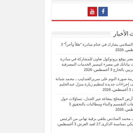
الأخبار
السلامي يشارك في ختام مبادرة “ظلاً وأجراً”
3
، 2026
صر يوقع بروتوكول تعاون للمشاركة في مبادرة
بياناتك في مصر» لتيسير الخدمات المصرفية
يين بالخارج
3 أغسطس، 2026
زمة صورة النوم على سريرالعندليب .. محمد شبانة
إجراءات جديدة لتنظيم زيارة منزل عبدالحليم
3 أغسطس، 2026
أرض المحلج بمغاغة تثير الجدل.. تساؤلات حول
ات التقسيم والبناء ومطالبات بالتحقيق
3
، 2026
 محمد السادس يتلقي برقية تهاني من الرئيس
ي بمناسبة الذكرى 27 لعيد العرش
3 أغسطس،