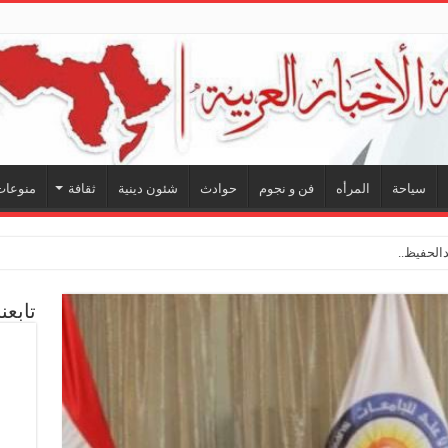
سياحة
المرأه
فن و نجوم
حوادث
شئون دينية
ثقافة
منوعات
لحفيظ.. شراكة فنية ترسم ملا
تابعن