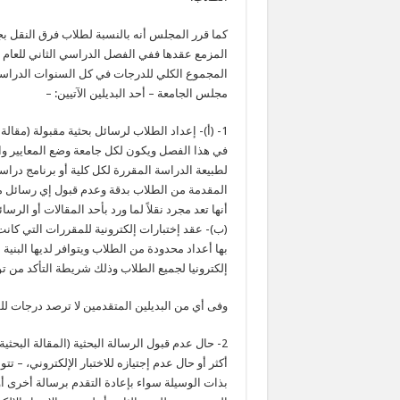
كما قرر المجلس أنه بالنسبة لطلاب فرق النقل بجم
المجموع الكلي للدرجات في كل السنوات الدراسية 
مجلس الجامعة – أحد البديلين الآتيين: –
1- (أ)- إعداد الطلاب لرسائل بحثية مقبولة (م
في هذا الفصل ويكون لكل جامعة وضع المعايير وال
لطبيعة الدراسة المقررة لكل كلية أو برنامج دراس
المقدمة من الطلاب بدقة وعدم قبول إي رسائل مقدم
أنها تعد مجرد نقلاً لما ورد بأحد المقالات أو الرسا
(ب)- عقد إختبارات إلكترونية للمقررات التي كانت
بها أعداد محدودة من الطلاب ويتوافر لديها البنية ا
إلكترونيا لجميع الطلاب وذلك شريطة التأكد من تو
وفى أي من البديلين المتقدمين لا ترصد درجات للط
2- حال عدم قبول الرسالة البحثية (المقالة البح
أكثر أو حال عدم إجتيازه للاختبار الإلكتروني، 
بذات الوسيلة سواء بإعادة التقدم برسالة أخرى أو 