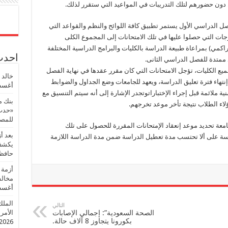
دون حضورهم لتلك التدريبات في المواعيد التي ستقرر لذلك.
لفصل الدراسي الأول يستمر تطبيق كافة اللوائح والنظم والقواعد التي
درجات التي حصلوا عليها في تلك الامتحانات إلى المجموع الكلى
كمي) بمراعاة طبيعة الدراسة بالكليات والبرامج الدراسية المختلفة
احدث 
 ممتدة للفصل الدراسي الثانى.
 بجميع الكليات، تؤجل الامتحانات التي كان مقرر عقدها في نهاية الفصل
خالد 
نتهاء فترة تعليق الدراسة، ويعهد للجامعات وضع الجداول والضوابط
أغسطس
ية ملائمة قبل إجراء الإختباراتوتجدر الإشارة إلى أنه سيتم التنسيق مع
بنك م
ؤلاء الطلاب نتيجة تأخر موعد تخرجهم.
«حدث 
للمصر
جامعة تحديد موعد إنعقاد الإمتحانات المقررة للحصول على تلك
بعد أ
لدراسة على ألا تحتسب مدة تعطيل الدراسة ضمن مدة الدراسة اللازمة
يكشف 
حافظ
أزمة 
مخالف
أغسطس
الملك
التالي
الصحة السعودية”: إجمالي الإصابات
الأمريك
بكورونا يتجاوز 8 آلاف حالة.
2026