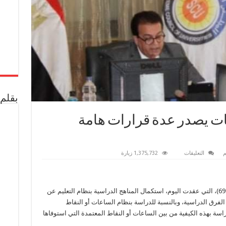
بقلم 
ات يصدر عدة قرارات هامة
على
م
التعليقات
1,375,732 زيارة
المجلس
الأعلي
للجامعات
يصدر
عدة
قرر المجلس الأعلى للجامعات، في جلسته رقم (699)، التي عقدت اليوم، استكمال المناهج الدراسية بنظام التعليم عن
قرارات
هامة
يوم الخميس الموافق 30/4/2020، لكل الفرق الدراسية، وبالنسبة للدراسة بنظام الساعات أو النقاط
للطلاب
اليوم
اسة بهذه الكيفية من بين الساعات أو النقاط المعتمدة التي استوفاها
مغلقة