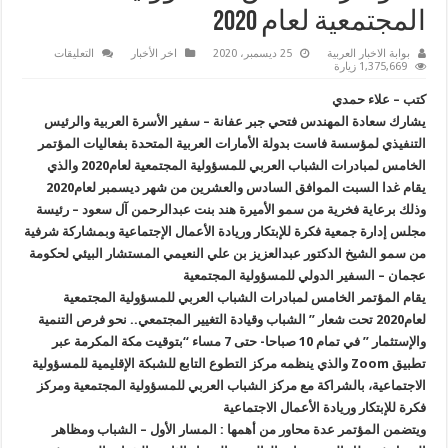
المجتمعية لعام 2020
على
بوابة الاخبار العربية
25 ديسمبر، 2020
اخر الأخبار
التعليقات
”
1,375,669 زيارة
فتحي
عفانة
كتب – علاء حمدي
”
يشارك
يشارك سعادة المهندس فتحي جبر عفانة – سفير الأسرة العربية والرئيس
بفعاليات
التنفيذي لمؤسسة فاست بدولة الأمارات العربية المتحدة بفعاليات المؤتمر
المؤتمر
الخامس
الخامس لمبادرات الشباب العربي للمسؤولية المجتمعية لعام2020 والذي
للمسؤولية
المجتمعية
يقام غدا السبت الموافق السادس والعشرين من شهر ديسمبر لعام2020
لعام
وذلك برعاية فخرية من سمو الأميرة هند بنت عبدالرحمن آل سعود – رئيسة
2020
مغلقة
مجلس إدارة جمعية فكرة للإبتكار وريادة الأعمال الإجتماعية وبمشاركة شرفية
من سمو الشيخ الدكتور عبدالعزيز بن علي النعيمي المستشار البيئي لحكومة
عجمان – السفير الدولي للمسؤولية المجتمعية
يقام المؤتمر الخامس لمبادرات الشباب العربي للمسؤولية المجتمعية
لعام2020 تحت شعار ” الشباب وقيادة التغيير المجتمعي.. نحو فرص التنمية
والإستثمار ” في تمام 10 صباحا- حتى 7 مساء “بتوقيت مكة المكرمة عبر
تطبيق Zoom والذي ينظمه مركز التطوع التابع للشبكة الإقليمية للمسؤولية
الاجتماعية، بالشراكة مع مركز الشباب العربي للمسؤولية المجتمعية ومركز
فكرة للإبتكار وريادة الأعمال الاجتماعية
ويتضمن المؤتمر عدة محاور من أهمها : المسار الأول – الشباب ومظاهر