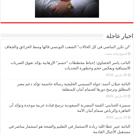
اخبار عاجلة
“لن نكرر الماضي في كل الحالات” الشعب التونسي قالها وسط الحرائق والجفاف
‏أسبوع واحد مضت
النائب ياسر الحفناوي: إحباط مخططات “حسم” الإرهابية يؤكد تفوق الضربات
الاستباقية ويعكس حجم وخطورة التحديات
30 مارس، 2026
النائبة جيلان أحمد: جولة السيسي الخليجية رسالة حاسمة تؤكد دعم مصر
المطلق وترسخ دورها كصمام أمان للمنطقة
23 مارس، 2026
سميرة الجنايني: القمة المصرية السعودية ترسخ قيادة عربية موحدة وتؤكد أن
القاهرة والرياض صمام أمان الأمة
23 مارس، 2026
النائبة عبير عطا الله: زيادة الاستثمار في التعليم والصحة هو استثمار مباشر في
مستقبل الأجيال القادمة