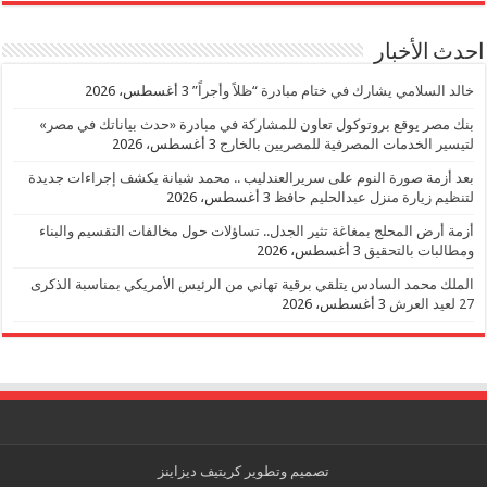
احدث الأخبار
خالد السلامي يشارك في ختام مبادرة “ظلاً وأجراً”
3 أغسطس، 2026
بنك مصر يوقع بروتوكول تعاون للمشاركة في مبادرة «حدث بياناتك في مصر»
لتيسير الخدمات المصرفية للمصريين بالخارج
3 أغسطس، 2026
بعد أزمة صورة النوم على سريرالعندليب .. محمد شبانة يكشف إجراءات جديدة
لتنظيم زيارة منزل عبدالحليم حافظ
3 أغسطس، 2026
أزمة أرض المحلج بمغاغة تثير الجدل.. تساؤلات حول مخالفات التقسيم والبناء
ومطالبات بالتحقيق
3 أغسطس، 2026
الملك محمد السادس يتلقي برقية تهاني من الرئيس الأمريكي بمناسبة الذكرى
27 لعيد العرش
3 أغسطس، 2026
تصميم وتطوير
كريتيف ديزاينز