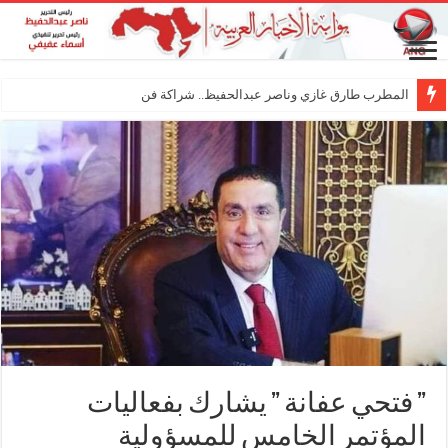
المطرب طارق غازي وناصر عبدالحفيظ.. شراكة فنية ترسم ملام
” فتحي عفانة ” يشارك بفعاليات
المؤتمر الخامس للمسؤولية