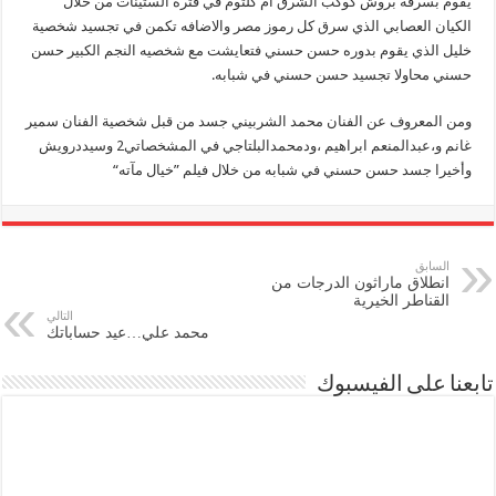
يقوم بسرقه بروش كوكب الشرق أم كلثوم في فتره الستينات من خلال
الكيان العصابي الذي سرق كل رموز مصر والاضافه تكمن في تجسيد شخصية
خليل الذي يقوم بدوره حسن حسني فتعايشت مع شخصيه النجم الكبير حسن
حسني محاولا تجسيد حسن حسني في شبابه.
ومن المعروف عن الفنان محمد الشربيني جسد من قبل شخصية الفنان سمير
غانم و،عبدالمنعم ابراهيم ،ودمحمدالبلتاجي في المشخصاتي2 وسيددرويش
وأخيرا جسد حسن حسني في شبابه من خلال فيلم ”خيال مآته“
السابق
انطلاق ماراثون الدرجات من
القناطر الخيرية
التالي
محمد علي…عيد حساباتك
تابعنا على الفيسبوك