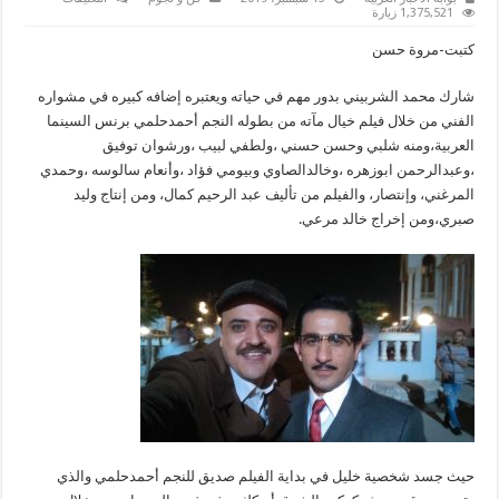
الفنان
1,375,521 زيارة
محمد
الشربيني
كتبت-مروة حسن
يتألق
في
فيلم
شارك محمد الشربيني بدور مهم في حياته ويعتبره إضافه كبيره في مشواره
خيال
مآته
الفني من خلال فيلم خيال مآته من بطوله النجم أحمدحلمي برنس السينما
مغلقة
العربية،ومنه شلبي وحسن حسني ،ولطفي لبيب ،ورشوان توفيق
،وعبدالرحمن ابوزهره ،وخالدالصاوي وبيومي فؤاد ،وأنعام سالوسه ،وحمدي
المرغني، وإنتصار، والفيلم من تأليف عبد الرحيم كمال، ومن إنتاج وليد
صبري،ومن إخراج خالد مرعي.
حيث جسد شخصية خليل في بداية الفيلم صديق للنجم أحمدحلمي والذي