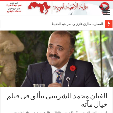
المطرب طارق غازي وناصر عبدالحفيظ.. شراكة فن
الفنان محمد الشربيني يتألق في فيلم
خيال مآته
على
بوابة الاخبار العربية
13 سبتمبر، 2019
فن و نجوم
التعليقات