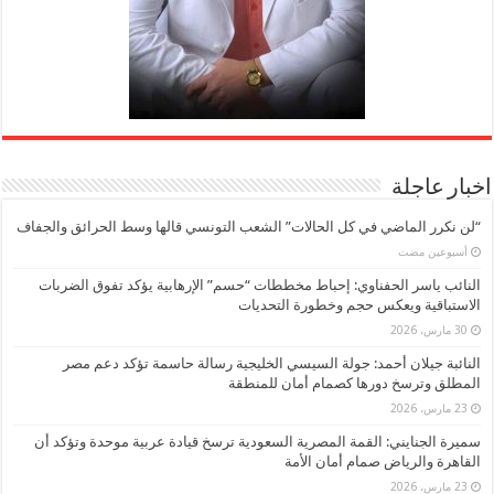
اخبار عاجلة
“لن نكرر الماضي في كل الحالات” الشعب التونسي قالها وسط الحرائق والجفاف
‏أسبوعين مضت
النائب ياسر الحفناوي: إحباط مخططات “حسم” الإرهابية يؤكد تفوق الضربات
الاستباقية ويعكس حجم وخطورة التحديات
30 مارس، 2026
النائبة جيلان أحمد: جولة السيسي الخليجية رسالة حاسمة تؤكد دعم مصر
المطلق وترسخ دورها كصمام أمان للمنطقة
23 مارس، 2026
سميرة الجنايني: القمة المصرية السعودية ترسخ قيادة عربية موحدة وتؤكد أن
القاهرة والرياض صمام أمان الأمة
23 مارس، 2026