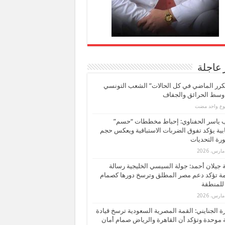
 عاجلة
كرر الماضي في كل الحالات” الشعب التونسي
 وسط الحرائق والجفاف
بوع واحد مضت
ب ياسر الحفناوي: إحباط مخططات “حسم”
ابية يؤكد تفوق الضربات الاستباقية ويعكس حجم
ة التحديات
بة جيلان أحمد: جولة السيسي الخليجية رسالة
ة تؤكد دعم مصر المطلق وترسخ دورها كصمام
للمنطقة
 الجنايني: القمة المصرية السعودية ترسخ قيادة
 موحدة وتؤكد أن القاهرة والرياض صمام أمان