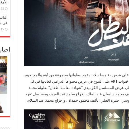
الأمة
23 مارس، 2026
النائ
هو اس
15 مارس، 2026
اخبا
وقالت الفنانة صفاء أبو السعود، تعاقدنا هذا العام على عرض ١٠ مسلسلات يقوم ببطولتها مجموعة من أهم وألمع نجوم
الفن في مصر والوطن العربي، مشيرة إلى حرص قنوات ART على التنوع في عرض محتواها الدرامي كعادتها في كل
 على عرض المسلسل الكوميدي “شهادة معاملة أطفال” بطولة محمد
ليف محمد سليمان عبد الملك، إخراج سامح عبد العزيز، ومسلسل “فهد
وسي، حمزة العيلي، تأليف محمود حمدان، وإخراج محمد عبد السلام.