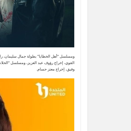
ومسلسل “أهل الخطايا” بطولة جمال سليمان، راني
القوي، إخراج رؤوف عبد العزيز، ومسلسل “الحلا
وفيق، إخراج معتز حسام.