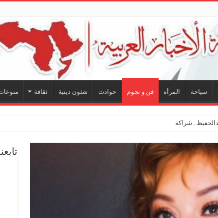
سياحة
المرأه
فن و نجوم
حوادث
شئون دينية
ثقافة
منوعات
لحفيظ.. شراكة فنية ترسم ملامح مستقبل الكليب الغنائي في “مين قال”
تابعن