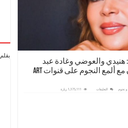
بقلم 
: هنيدي والعوضي وغادة عبد
الرازق والرداد يجتمعون مع ألمع النجوم على قنوات ART
على
و نجوم
التعليقات
1,375,111 زيارة
الفنانة
صفاء
أبو
السعود:
هنيدي
والعوضي
وغادة
عبد
الرازق
والرداد