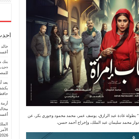
احدث 
خالد 
أغسطس
بنك م
«حدث 
للمصر
بعد أ
يكشف 
حافظ
أزمة 
مخالف
أغسطس
 بطولة غادة عبد الرازق، يوسف عمر، محمد محمود وجوري بكر، عن
حوار محمد سليمان عبد الملك، وإخراج أحمد حسن،
الملك
الأمريك
2026