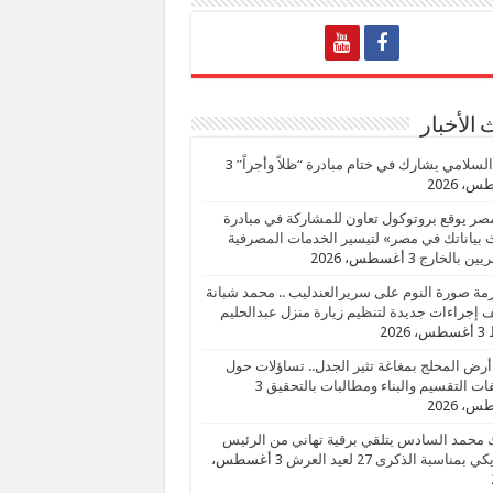
الأخبار
السلامي يشارك في ختام مبادرة “ظلاً وأجراً”
3
، 2026
صر يوقع بروتوكول تعاون للمشاركة في مبادرة
بياناتك في مصر» لتيسير الخدمات المصرفية
يين بالخارج
3 أغسطس، 2026
زمة صورة النوم على سريرالعندليب .. محمد شبانة
إجراءات جديدة لتنظيم زيارة منزل عبدالحليم
3 أغسطس، 2026
أرض المحلج بمغاغة تثير الجدل.. تساؤلات حول
ات التقسيم والبناء ومطالبات بالتحقيق
3
، 2026
 محمد السادس يتلقي برقية تهاني من الرئيس
ي بمناسبة الذكرى 27 لعيد العرش
3 أغسطس،