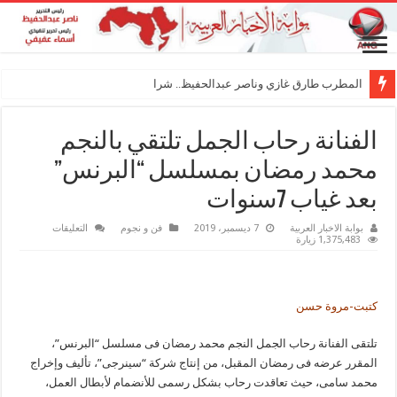
المطرب طارق غازي وناصر عبدالحفيظ.. شراكة فنية ت
الفنانة رحاب الجمل تلتقي بالنجم
محمد رمضان بمسلسل “البرنس”
بعد غياب 7سنوات
على
بوابة الاخبار العربية
7 ديسمبر، 2019
فن و نجوم
التعليقات
الفنانة
1,375,483 زيارة
رحاب
الجمل
تلتقي
بالنجم
محمد
كتبت-مروة حسن
رمضان
بمسلسل
“البرنس”
تلتقى الفنانة رحاب الجمل النجم محمد رمضان فى مسلسل “البرنس”،
بعد
غياب
المقرر عرضه فى رمضان المقبل، من إنتاج شركة “سينرجى”، تأليف وإخراج
7سنوات
مغلقة
محمد سامى، حيث تعاقدت رحاب بشكل رسمى للأنضمام لأبطال العمل،