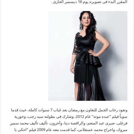
المقرر البدء فى تصويره يوم 16 ديسمبر الجارى .
وتعود رحاب الجمل للتعاون مع رمضان بعد غياب 7 سنوات كاملة، حيث قدما
سوياً فيلم “عبده موته” عام 2012، وشارك فى بطولته سيد رجب، وحورية
فرغلى، صبرى عبد المنعم، والراقصة دينا، وأخرون، تأليف تأليف محمد سمير
مبروك، واخراج محمد عسقلانى، كما قدمت معه عام 2009 فيلم “احكى يا