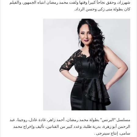
شهرزاد، وحقق نجاحاً كبيرا وقتها ولفت محمد رمضان انتباه الجمهور، والفيلم
كان بطولة منى زكى وحسن الرداد.
مسلسل “البرنس” بطولة محمد رمضان، أحمد زاهر، غادة عادل، روجينا، عبد
الرحمن أبو زهرة، بدرية طلبة، وعدد كبير من الفنانين، تأليف وإخراج محمد
سامى، إنتاج سينرجى .