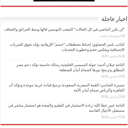
اخبار عاجلة
“لن نكرر الماضي في كل الحالات” الشعب التونسي قالها وسط الحرائق والجفاف
‏أسبوع واحد مضت
النائب ياسر الحفناوي: إحباط مخططات “حسم” الإرهابية يؤكد تفوق الضربات
الاستباقية ويعكس حجم وخطورة التحديات
30 مارس، 2026
النائبة جيلان أحمد: جولة السيسي الخليجية رسالة حاسمة تؤكد دعم مصر
المطلق وترسخ دورها كصمام أمان للمنطقة
23 مارس، 2026
سميرة الجنايني: القمة المصرية السعودية ترسخ قيادة عربية موحدة وتؤكد أن
القاهرة والرياض صمام أمان الأمة
23 مارس، 2026
النائبة عبير عطا الله: زيادة الاستثمار في التعليم والصحة هو استثمار مباشر في
مستقبل الأجيال القادمة
15 مارس، 2026