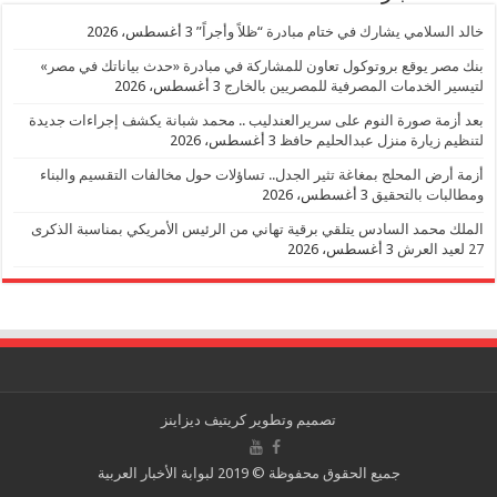
خالد السلامي يشارك في ختام مبادرة “ظلاً وأجراً”
3 أغسطس، 2026
بنك مصر يوقع بروتوكول تعاون للمشاركة في مبادرة «حدث بياناتك في مصر»
لتيسير الخدمات المصرفية للمصريين بالخارج
3 أغسطس، 2026
بعد أزمة صورة النوم على سريرالعندليب .. محمد شبانة يكشف إجراءات جديدة
لتنظيم زيارة منزل عبدالحليم حافظ
3 أغسطس، 2026
أزمة أرض المحلج بمغاغة تثير الجدل.. تساؤلات حول مخالفات التقسيم والبناء
ومطالبات بالتحقيق
3 أغسطس، 2026
الملك محمد السادس يتلقي برقية تهاني من الرئيس الأمريكي بمناسبة الذكرى
27 لعيد العرش
3 أغسطس، 2026
تصميم وتطوير
كريتيف ديزاينز
جميع الحقوق محفوظة © 2019 لبوابة الأخبار العربية