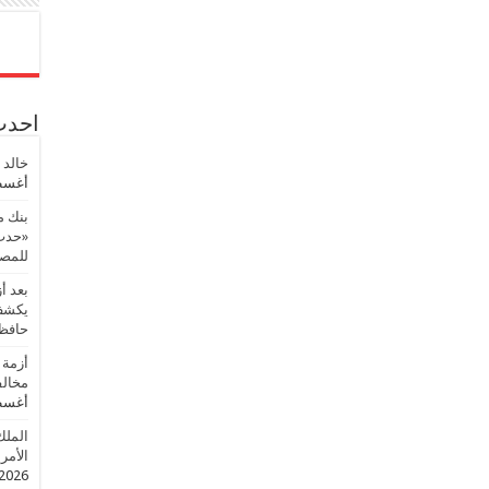
احدث 
خالد 
أغسطس
بنك م
«حدث 
للمصر
بعد أ
يكشف 
حافظ
أزمة 
مخالف
أغسطس
الملك
الأمريك
2026