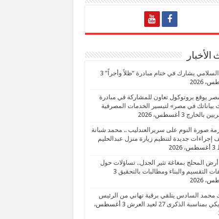
الأخبار
السلامي يشارك في ختام مبادرة “ظلاً وأجراً”
3
، 2026
صر يوقع بروتوكول تعاون للمشاركة في مبادرة
بياناتك في مصر» لتيسير الخدمات المصرفية
يين بالخارج
3 أغسطس، 2026
زمة صورة النوم على سريرالعندليب .. محمد شبانة
إجراءات جديدة لتنظيم زيارة منزل عبدالحليم
3 أغسطس، 2026
أرض المحلج بمغاغة تثير الجدل.. تساؤلات حول
ات التقسيم والبناء ومطالبات بالتحقيق
3
، 2026
 محمد السادس يتلقي برقية تهاني من الرئيس
ي بمناسبة الذكرى 27 لعيد العرش
3 أغسطس،