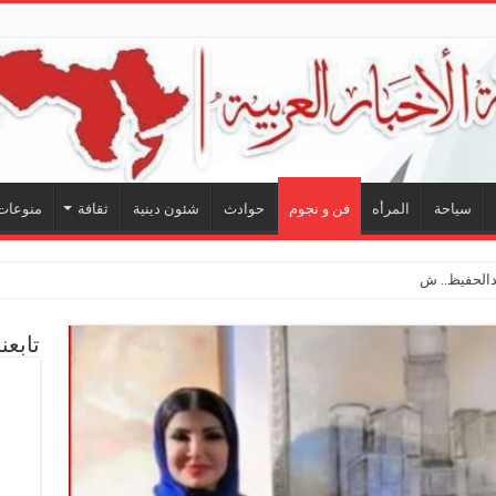
سياحة
المرأه
فن و نجوم
حوادث
شئون دينية
ثقافة
منوعات
لحفيظ.. شراكة فنية ترسم ملا
تابعن