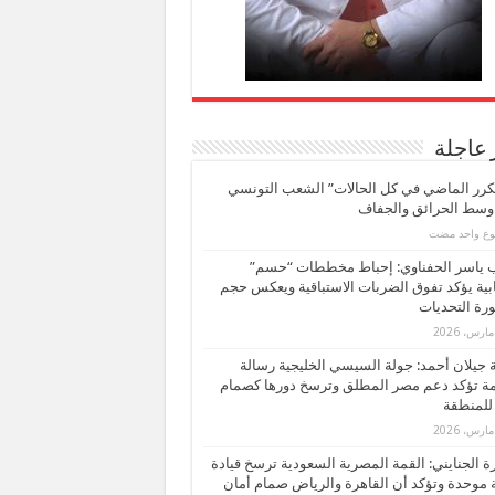
 عاجلة
كرر الماضي في كل الحالات” الشعب التونسي
 وسط الحرائق والجفاف
بوع واحد مضت
ب ياسر الحفناوي: إحباط مخططات “حسم”
ابية يؤكد تفوق الضربات الاستباقية ويعكس حجم
ة التحديات
بة جيلان أحمد: جولة السيسي الخليجية رسالة
ة تؤكد دعم مصر المطلق وترسخ دورها كصمام
للمنطقة
 الجنايني: القمة المصرية السعودية ترسخ قيادة
 موحدة وتؤكد أن القاهرة والرياض صمام أمان