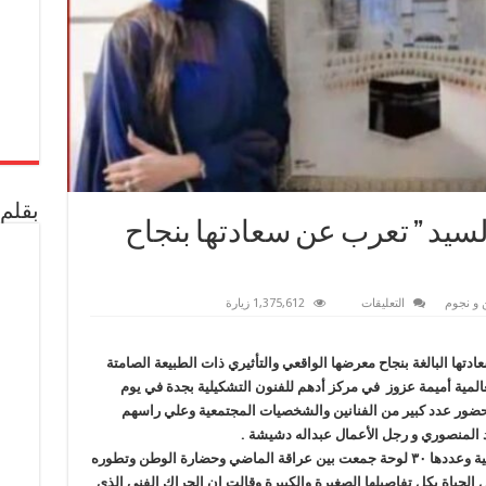
بقلم 
 السيد ” تعرب عن سعادتها بنجاح
على
 و نجوم
التعليقات
1,375,612 زيارة
الفنانة
التشكيلية
”
ولاء
دتها البالغة بنجاح معرضها الواقعي والتأثيري ذات الطبيعة الصامتة
السيد
لعالمية أميمة عزوز في مركز أدهم للفنون التشكيلية بجدة في يوم
”
تعرب
من شهر ذو الحجة لعام 1443 ذولك بحضور عدد كبير من الفنانين والشخصيات المجتمعية وعلي راسهم
عن
سعادتها
 المنصوري و رجل الأعمال عبداله دشيشة .
بنجاح
معرضها
واستمعت أميمة عزوز إلى شرح عن اللوحات الفنية وعددها ٣٠ لوحة جمعت بين عراقة الماضي وحضارة الوطن وتطوره
الواقعي
لحياة بكل تفاصيلها الصغيرة والكبيرة
وقالت إن الحراك الفني الذي
مغلقة