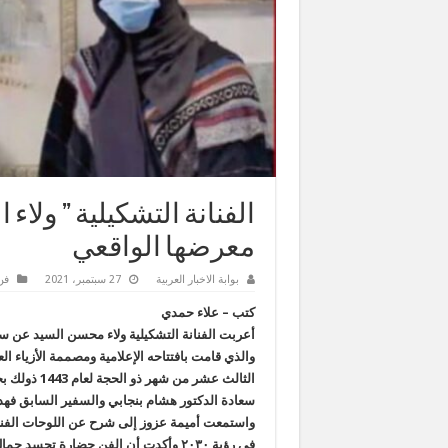
الفنانة التشكيلية ” ولاء
معرضها الواقعي
بوابة الاخبار العربية
27 سبتمبر، 2021
فن
كتب – علاء حمدي
أعربت الفنانة التشكيلية ولاء محسن السيد عن سعا
والذي قامت بافتتاحه الإعلامية ومصممة الأزياء ا
الثالث عشر 
سعادة الدكتور هشام بنجابي والسفير السابق فهد
في رؤية ٢٠٣٠
وأكدت أن الفن حضارة تجسد جمال ا