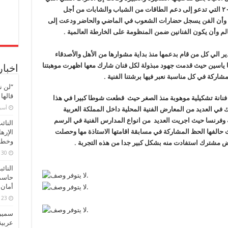
تشهده المملكة العربية السعودية يعكس رؤية ٢٠٣٠ التي تدعو إلى دعم الطاقات من الشباب والشابات من أجل
اصة وأن الفن يسجل حضارات الشعوب في الماضي والحاضر
ودعت إلى
لم وأن يكون الفنانين ضمن المنظومة على الخارطة العالمية .
دير الي كل من قام بدعمها منذ بداية مشوارها من الأهل والأصدقاء
ها ياسين حيث قدمت جهود مبذولة لكل فنان شارك معها اظهرت موهبتنا
اخبار
مشاركة في كل مناسبة نعبر فيها برشتنا الفنية .
“لن ن
قالها
ي فنانة تشكيلية موهوبة منذ الصغر حيث قطعت شوطا كبيرا في هذا
‏أس
قي ومنذ عام 2018 عادت تشارك في العديد من المعارض الفنية المحلية داخل المملكة العربية
ة وفرنسا حيث اجريت العديد من انواع المدارس الفنية في الرسم
النائ
ث حالفها الحظ المشاركة في مسابقة اقامتها الاستاذة مها وحصلت
الإره
وخطور
رض مشترك استفادت منه بشكل كبير جدا من هذه التجربة .
30 مارس، 2026
النائ
حاسم
أمان 
23 مارس، 2026
سميرة
عربية