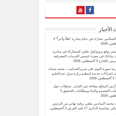
الأخبار
السلامي يشارك في ختام مبادرة “ظلاً وأجراً”
3
، 2026
صر يوقع بروتوكول تعاون للمشاركة في مبادرة
بياناتك في مصر» لتيسير الخدمات المصرفية
يين بالخارج
3 أغسطس، 2026
زمة صورة النوم على سريرالعندليب .. محمد شبانة
إجراءات جديدة لتنظيم زيارة منزل عبدالحليم
3 أغسطس، 2026
أرض المحلج بمغاغة تثير الجدل.. تساؤلات حول
ات التقسيم والبناء ومطالبات بالتحقيق
3
، 2026
 محمد السادس يتلقي برقية تهاني من الرئيس
ي بمناسبة الذكرى 27 لعيد العرش
3 أغسطس،