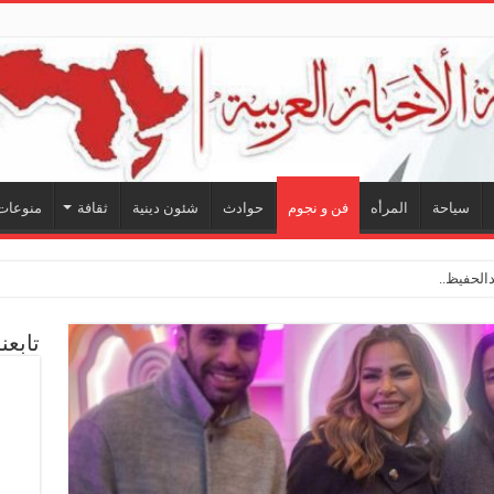
سياحة
المرأه
فن و نجوم
حوادث
شئون دينية
ثقافة
منوعات
الحفيظ.. شراكة فنية ترسم ملامح مستقب
تابعن