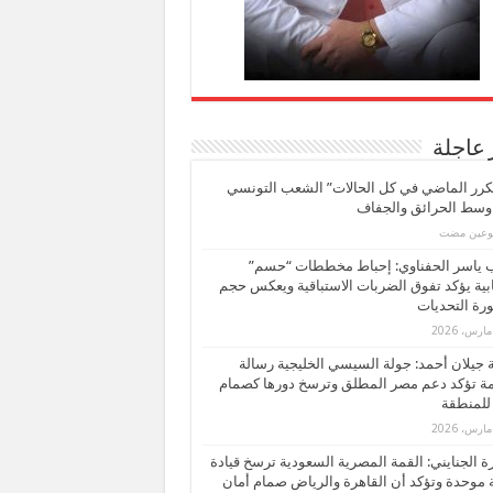
 عاجلة
كرر الماضي في كل الحالات” الشعب التونسي
 وسط الحرائق والجفاف
بوعين مضت
ب ياسر الحفناوي: إحباط مخططات “حسم”
ابية يؤكد تفوق الضربات الاستباقية ويعكس حجم
ة التحديات
بة جيلان أحمد: جولة السيسي الخليجية رسالة
ة تؤكد دعم مصر المطلق وترسخ دورها كصمام
للمنطقة
 الجنايني: القمة المصرية السعودية ترسخ قيادة
 موحدة وتؤكد أن القاهرة والرياض صمام أمان