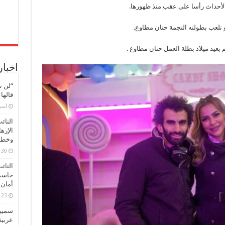
أحداث رأسا على عقب منذ ظهورها.
مغلقة
تلعب بطولته النجمة حنان مطاوع.
عيد ميلاد بطلة العمل حنان مطاوع .
اخبار
“لن ن
قالها
‏أس
النائ
الإره
وخطور
30 مارس، 2026
النائ
حاسم
أمان 
23 مارس، 2026
سميرة
عربية