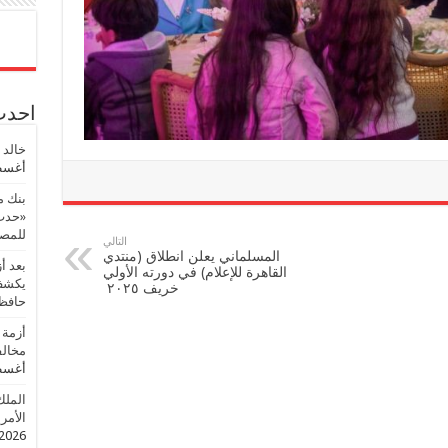
احدث 
خالد 
أغسطس
بنك م
«حدث 
للمصر
التالي
المسلماني يعلن انطلاق (منتدي
بعد أ
القاهرة للإعلام) في دورته الأولي
يكشف 
خريف ٢٠٢٥
حافظ
أزمة 
مخالف
أغسطس
الملك
الأمريك
2026