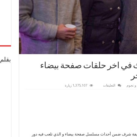
بقلم 
 في اخر حلقات صفحة بيضاء
ر
على
و نجوم
التعليقات
1,375,107 زيارة
الفت
عمر
تقلب
الأحداث
في
اخر
حلقات
صفحة
بيضاء
وتواصل
تصوير
قلع
ضيفة شرف ضمن أحداث مسلسل صفحة بيضاء و الذي تلعب فيه دور
الحجر