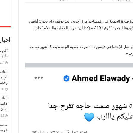
العوضي
يعبر
عن
سعادته
الكبيرة
عبر الفنان أحمد العوضى عن سعادته الكبيرة بعودة صلاة الجمعة فى المساجد مرة أخرى، بعد توقف دام نحو 5 أشهر،
بعودة
صلاة
بسبب غلق المساجد لمنع تفشى إنتشار فيروس كورونا الجديد “كوفيد 19″، مؤكدا أن صوت الخطبة والصلاة “حاجة
الجمعة
في
المساجد
اخبار
مرة
آخري
وقال العوضى، عبر صفحته الرسمية على موقع التواصل الإجتماعي فيسبوك: «صوت خطبة الجمعة بعد 5 أشهر صمت
مغلقة
“لن ن
رب».
قالها
‏أس
النائ
الإره
وخطور
30 مارس، 2026
النائ
حاسم
أمان 
23 مارس، 2026
سميرة
عربية