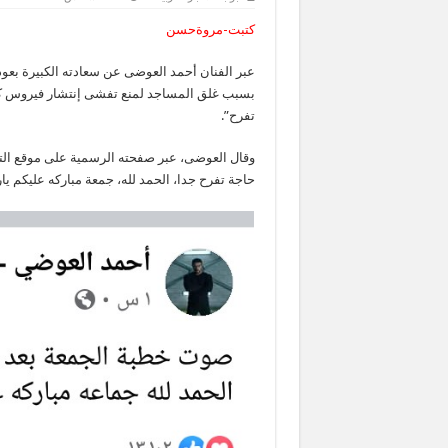
كتبت-مروةحسن
تفرح”.
حاجة تفرح جدا، الحمد لله، جمعة مباركه عليكم يا