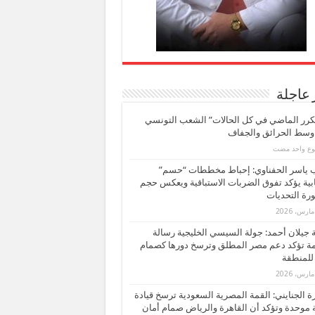
 عاجلة
كرر الماضي في كل الحالات” الشعب التونسي
 وسط الحرائق والجفاف
بوع واحد مضت
ب ياسر الحفناوي: إحباط مخططات “حسم”
ابية يؤكد تفوق الضربات الاستباقية ويعكس حجم
ة التحديات
بة جيلان أحمد: جولة السيسي الخليجية رسالة
ة تؤكد دعم مصر المطلق وترسخ دورها كصمام
للمنطقة
 الجنايني: القمة المصرية السعودية ترسخ قيادة
 موحدة وتؤكد أن القاهرة والرياض صمام أمان