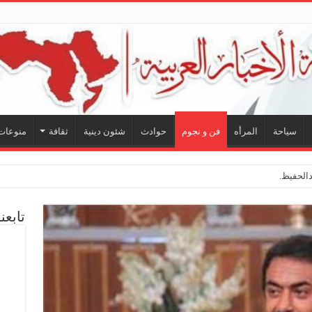
سياحة
المرأه
فن و نجوم
حوادث
شئون دينية
ثقافة
منوعات
لحفيظ.. شراكة فنية ترسم مل
تابعن