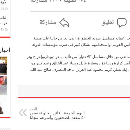
الأمة
23 مارس، 2026
النائ
هو اس
15 مارس، 2026
 أعماله مسلسل شديد الخطورة، ‏الذى يعرض حاليا على منصة
اخبا
ضى من خلال مسلسل “الاختيار” من تأليف باهر دويدار،وإخراج بيتر
ر كرارة ودينا فؤاد وسارة عادل وضياء عبد الخالق وعدد كبير من
إياد نصار، كريم محمود عبد العزيز، ماجد المصرى، صلاح عبد الله،
التالي
اليوم الجمعة.. فاتن الحلو تخصص
٥٠ مقعد للصحفيين وأسرهم مجانا