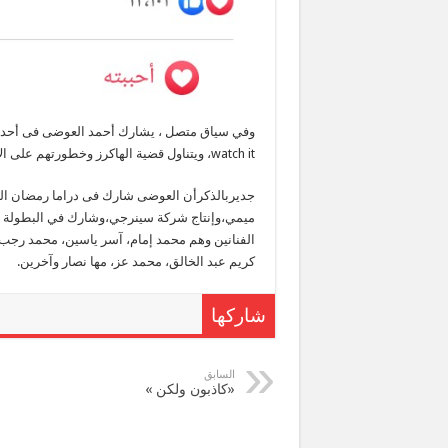
وفي سياق متصل ، يشارك أحمد العوضى فى أحدث
watch it، ويتناول قضية الهاكرز ‏وخطورتهم على الأمن ‏القومى واستخدامهم بشكل كبير فى ضرب مؤسسات ‏الدولة.‏
جديربالذكرأن العوضى شارك فى دراما رمضان الما
ميمي،وإنتاج شركة سينرجي،وشارك في البطولة أمي
الفنانين وهم محمد إمام، آسر ياسين، محمد رجب، 
كريم عبد الخالق، محمد عز، مها نصار وآخرين.
شاركها
السابق
«كاذبون ولكن »