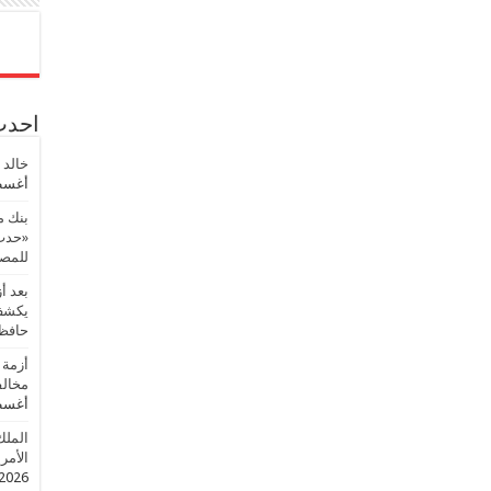
احدث 
خالد 
أغسطس
بنك م
«حدث 
للمصر
بعد أ
يكشف 
حافظ
أزمة 
مخالف
أغسطس
الملك
الأمريك
2026