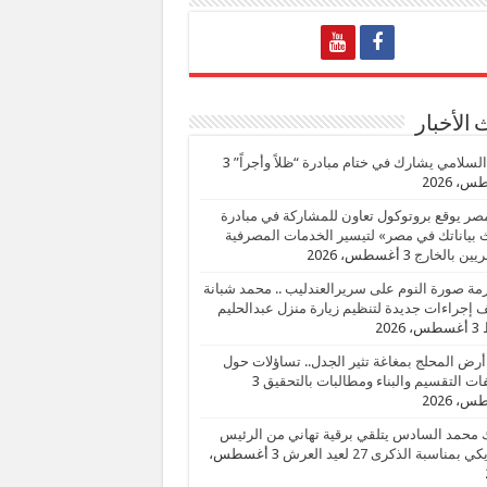
الأخبار
السلامي يشارك في ختام مبادرة “ظلاً وأجراً”
3
، 2026
صر يوقع بروتوكول تعاون للمشاركة في مبادرة
بياناتك في مصر» لتيسير الخدمات المصرفية
يين بالخارج
3 أغسطس، 2026
زمة صورة النوم على سريرالعندليب .. محمد شبانة
إجراءات جديدة لتنظيم زيارة منزل عبدالحليم
3 أغسطس، 2026
أرض المحلج بمغاغة تثير الجدل.. تساؤلات حول
ات التقسيم والبناء ومطالبات بالتحقيق
3
، 2026
 محمد السادس يتلقي برقية تهاني من الرئيس
ي بمناسبة الذكرى 27 لعيد العرش
3 أغسطس،