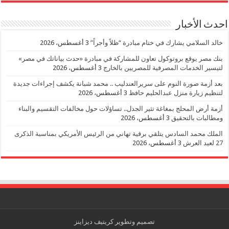
احدث الأخبار
خالد السلامي يشارك في ختام مبادرة “ظلاً وأجراً”
3 أغسطس، 2026
بنك مصر يوقع بروتوكول تعاون للمشاركة في مبادرة «حدث بياناتك في مصر»
لتيسير الخدمات المصرفية للمصريين بالخارج
3 أغسطس، 2026
بعد أزمة صورة النوم على سريرالعندليب .. محمد شبانة يكشف إجراءات جديدة
لتنظيم زيارة منزل عبدالحليم حافظ
3 أغسطس، 2026
أزمة أرض المحلج بمغاغة تثير الجدل.. تساؤلات حول مخالفات التقسيم والبناء
ومطالبات بالتحقيق
3 أغسطس، 2026
الملك محمد السادس يتلقي برقية تهاني من الرئيس الأمريكي بمناسبة الذكرى
27 لعيد العرش
3 أغسطس، 2026
تصميم وتطوير
كريتيف ديزاينز