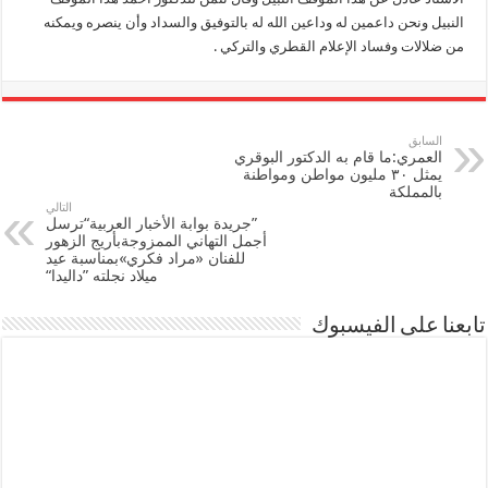
النبيل ونحن داعمين له وداعين الله له بالتوفيق والسداد وأن ينصره ويمكنه
من ضلالات وفساد الإعلام القطري والتركي .
السابق
العمري:ما قام به الدكتور البوقري
يمثل ٣٠ مليون مواطن ومواطنة
بالمملكة
التالي
”جريدة بوابة الأخبار العربية“ترسل
أجمل التهاني الممزوجةبأريج الزهور
للفنان «مراد فكري»بمناسبة عيد
ميلاد نجلته ”داليدا“
تابعنا على الفيسبوك