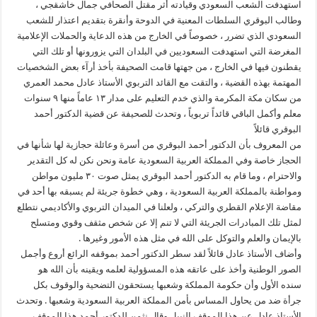
استهدفت الشعب السعودي وقيادته أثر مقتل الصحافي جمال خاشقجي ،
وطالب البوقري السلطات المعنية في الدوحة وأنقرة بتقديم اعتذار للشعب
السعودي الذي تضرر ، خصوصاً في الخارج من هذه الدعاية والحملات الإعلامية
المغرضة التي استهدفت السعوديين في البلدان التي يزورونها أو تلك التي
يقطنون فيها في الخارج ، من جهتها قامت الصحيفة بأخذ أرآء بعض الشخصيات
المهتمة بهذه القضية ، والتقت مع القائد التربوي الأستاذ عادل محمد العمري
من سكان مكة المكرمة والذي خدم التعليم على مدار ١٣ عاماً منها ٩ سنوات
معلم وأكمل الباقي قائداً تربوياً ، وتحدث للصحيفة عن قضية الدكتور أحمد
البوقري قائلاً
من المعروف بأن الدكتور أحمد البوقري من أسرة وعائلة حجازية لها شأنها في
الحجاز خاصة وفي المملكة العربية السعودية عامة ونحن نكن له كل التقدير
والاحترام ، وما قام به الدكتور أحمد البوقري يمثل صوت ٣٠ مليون مواطن
ومواطنة بالمملكة العربية السعودية ، وهي خطوة جريئة لم يسبقه بها أحد في
مقاضة الإعلام القطري والتركي ، ولعلنا في الميدان التربوي والأكاديمي نتطلع
لمثل تلك المبادرات الجريئة التي لا تنم إلا عن شخص مثقف وقوي ومتسلح
بالإيمان والعلم والتوكل على الله في مثل هذه الأمور وغيرها .
وأضاف الأستاذ عادل قائلاً لقد سطر الدكتور أحمد بموقفه الرائع أروع وأجمل
الصور الوطنية وأخذ على عاتقه هذه المسؤولية لعلمه ويقينه بأن الله هو
سنده الأول وأن حكومة المملكة وشعبها يستحقون التضحية والوقوف بكل
جرأة ضد من يحاول المساس بأمن المملكة العربية السعودية وشعبها . وتحدث
الأستاذ عادل عن هذا الموقف النبيل وقال نثمن للدكتور أحمد هذا الموقف