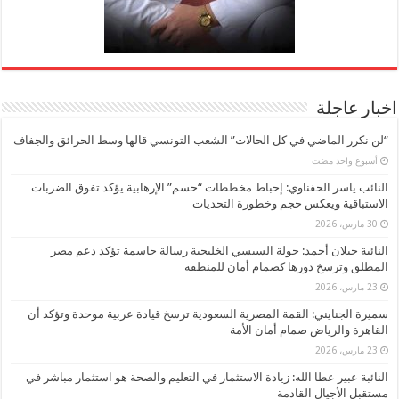
اخبار عاجلة
“لن نكرر الماضي في كل الحالات” الشعب التونسي قالها وسط الحرائق والجفاف
‏أسبوع واحد مضت
النائب ياسر الحفناوي: إحباط مخططات “حسم” الإرهابية يؤكد تفوق الضربات
الاستباقية ويعكس حجم وخطورة التحديات
30 مارس، 2026
النائبة جيلان أحمد: جولة السيسي الخليجية رسالة حاسمة تؤكد دعم مصر
المطلق وترسخ دورها كصمام أمان للمنطقة
23 مارس، 2026
سميرة الجنايني: القمة المصرية السعودية ترسخ قيادة عربية موحدة وتؤكد أن
القاهرة والرياض صمام أمان الأمة
23 مارس، 2026
النائبة عبير عطا الله: زيادة الاستثمار في التعليم والصحة هو استثمار مباشر في
مستقبل الأجيال القادمة