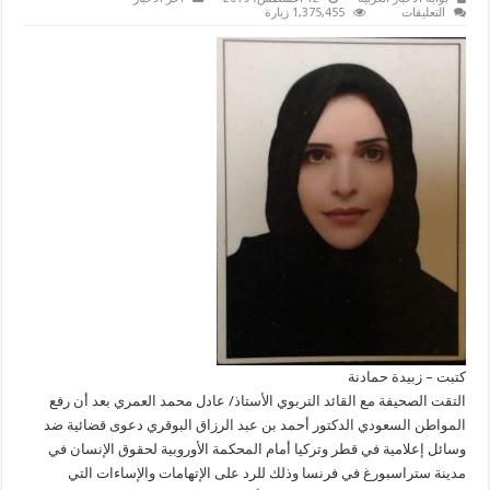
على
التعليقات
1,375,455 زيارة
العمري
يشيد
ما
قام
به
الدكتور
البوقري
ضد
الإعلام
القطري
والتركي
مغلقة
كتبت – زبيدة حمادنة
التقت الصحيفة مع القائد التربوي الأستاذ/ عادل محمد العمري بعد أن رفع
المواطن السعودي الدكتور أحمد بن عبد الرزاق البوقري دعوى قضائية ضد
وسائل إعلامية في قطر وتركيا أمام المحكمة الأوروبية لحقوق الإنسان في
مدينة ستراسبورغ في فرنسا وذلك للرد على الإتهامات والإساءات التي