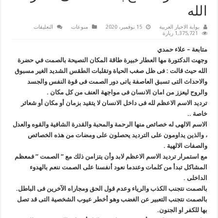
الله
على
بوابة الاخبار العربية
15 نوفمبر، 2020
منوعات
التعليقات
”
1,375,721 زيارة
العطار
”
متابعة – علاء حمدي
تنصح
بالصمت
وجهت الدكتورة مها العطار خبيرة طاقة المكان النصيحة بالصمت في حضرة
فى
الله حيث قالت : فى ظل صغب الحياة وتقلبات الطقس الشديد الغير مسبوق
حضرة
الله
والاحداث التى تسبق العاصفة ياتى دور الصمت فى قوة النفس والجسد
مغلقة
والروح ليعزز من امان الانسان فى مواجهة العنف من كل مكان .
ترديد الاسم الاعظم لله فى داخل الانسان لا يتقيد بزمان أو مكان أو شعائر
خاصة ..
الاسم الالهى له خصائص منها الرحمة والمحبة والقدرة الشافية والقوه والعدل
، والذين يداومون على الترديد يحصلون على ومضات من هذه الخصائص
والصفات الالهية .
مع استمرار ترديد الاسم الاعظم لابد وأن يتزامن ذلك مع ” الصمت ” فمعظم
المشاكل تبدأ من كلمات وعندما نعود أنفسنا على الصمت ننعم بالهدوء
الداخلى .
بالصمت نتجنب الكذب والرياء وعدم قول الحق ومجاراه الآخرين فى الباطل.
بالصمت نتجنب التعبير عن الغضب وهو أخطر عيوب الشخصية التى قد تصل
بها للكفر او الجنون.