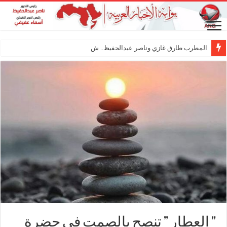
المطرب طارق غازي وناصر عبدالحفيظ.. شراكة فنية
” العطار ” تنصح بالصمت فى حضرة