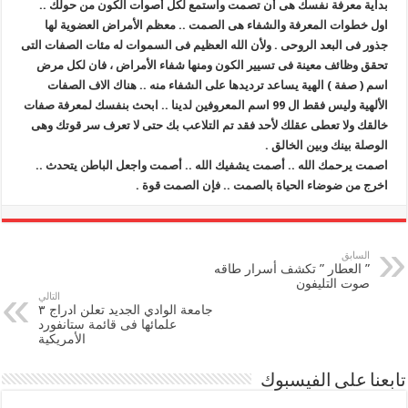
بداية معرفة نفسك هى أن تصمت واستمع لكل أصوات الكون من حولك ..
اول خطوات المعرفة والشفاء هى الصمت .. معظم الأمراض العضوية لها
جذور فى البعد الروحى . ولأن الله العظيم فى السموات له مئات الصفات التى
تحقق وظائف معينة فى تسيير الكون ومنها شفاء الأمراض ، فان لكل مرض
اسم ( صفة ) الهية يساعد ترديدها على الشفاء منه .. هناك الاف الصفات
الألهية وليس فقط ال 99 اسم المعروفين لدينا .. ابحث بنفسك لمعرفة صفات
خالقك ولا تعطى عقلك لأحد فقد تم التلاعب بك حتى لا تعرف سر قوتك وهى
الوصلة بينك وبين الخالق .
اصمت يرحمك الله .. أصمت يشفيك الله .. أصمت واجعل الباطن يتحدث ..
اخرج من ضوضاء الحياة بالصمت .. فإن الصمت قوة .
السابق
” العطار ” تكشف أسرار طاقه
صوت التليفون
التالي
جامعة الوادي الجديد تعلن ادراج ٣
علمائها فى قائمة ستانفورد
الأمريكية
تابعنا على الفيسبوك