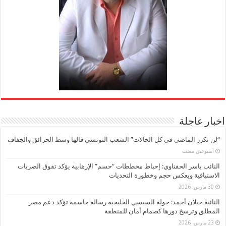
اخبار عاجلة
“لن نكرر الماضي في كل الحالات” الشعب التونسي قالها وسط الحرائق والجفاف
‏أسبوعين مضت
النائب ياسر الحفناوي: إحباط مخططات “حسم” الإرهابية يؤكد تفوق الضربات
الاستباقية ويعكس حجم وخطورة التحديات
30 مارس، 2026
النائبة جيلان أحمد: جولة السيسي الخليجية رسالة حاسمة تؤكد دعم مصر
المطلق وترسخ دورها كصمام أمان للمنطقة
23 مارس، 2026