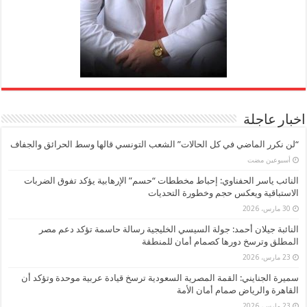
اخبار عاجلة
“لن نكرر الماضي في كل الحالات” الشعب التونسي قالها وسط الحرائق والجفاف
‏أسبوعين مضت
النائب ياسر الحفناوي: إحباط مخططات “حسم” الإرهابية يؤكد تفوق الضربات
الاستباقية ويعكس حجم وخطورة التحديات
30 مارس، 2026
النائبة جيلان أحمد: جولة السيسي الخليجية رسالة حاسمة تؤكد دعم مصر
المطلق وترسخ دورها كصمام أمان للمنطقة
23 مارس، 2026
سميرة الجنايني: القمة المصرية السعودية ترسخ قيادة عربية موحدة وتؤكد أن
القاهرة والرياض صمام أمان الأمة
23 مارس، 2026