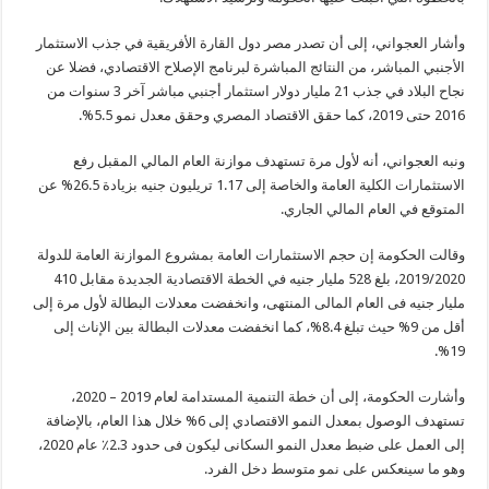
وأشار العجواني، إلى أن تصدر مصر دول القارة الأفريقية في جذب الاستثمار
الأجنبي المباشر، من النتائج المباشرة لبرنامج الإصلاح الاقتصادي، فضلا عن
نجاح البلاد في جذب 21 مليار دولار استثمار أجنبي مباشر آخر 3 سنوات من
2016 حتى 2019، كما حقق الاقتصاد المصري وحقق معدل نمو 5.5%.
ونبه العجواني، أنه لأول مرة تستهدف موازنة العام المالي المقبل رفع
الاستثمارات الكلية العامة والخاصة إلى 1.17 تريليون جنيه بزيادة 26.5% عن
المتوقع في العام المالي الجاري.
وقالت الحكومة إن حجم الاستثمارات العامة بمشروع الموازنة العامة للدولة
2019/2020، بلغ 528 مليار جنيه في الخطة الاقتصادية الجديدة مقابل 410
مليار جنيه فى العام المالى المنتهى، وانخفضت معدلات البطالة لأول مرة إلى
أقل من 9% حيث تبلغ 8.4%، كما انخفضت معدلات البطالة بين الإناث إلى
19%.
وأشارت الحكومة، إلى أن خطة التنمية المستدامة لعام 2019 – 2020،
تستهدف الوصول بمعدل النمو الاقتصادي إلى 6% خلال هذا العام، بالإضافة
إلى العمل على ضبط معدل النمو السكانى ليكون فى حدود 2.3٪ عام 2020،
وهو ما سينعكس على نمو متوسط دخل الفرد.