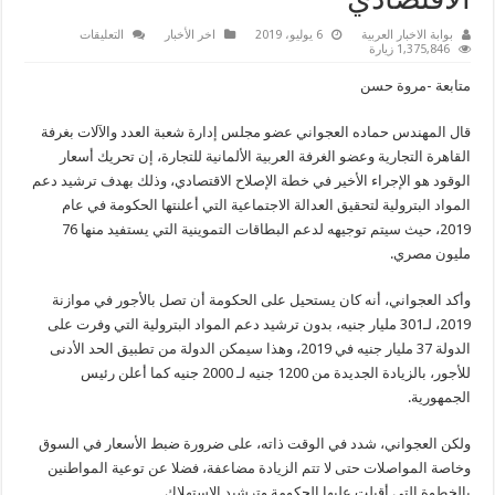
الاقتصادي
على
بوابة الاخبار العربية
6 يوليو، 2019
اخر الأخبار
التعليقات
العجواني:
1,375,846 زيارة
تحريك
أسعار
متابعة -مروة حسن
الوقود
الإجراء
الأخير
قال المهندس حماده العجواني عضو مجلس إدارة شعبة العدد والآلات بغرفة
في
خطة
القاهرة التجارية وعضو الغرفة العربية الألمانية للتجارة، إن تحريك أسعار
الإصلاح
الاقتصادي
الوقود هو الإجراء الأخير في خطة الإصلاح الاقتصادي، وذلك بهدف ترشيد دعم
مغلقة
المواد البترولية لتحقيق العدالة الاجتماعية التي أعلنتها الحكومة في عام
2019، حيث سيتم توجيهه لدعم البطاقات التموينية التي يستفيد منها 76
مليون مصري.
وأكد العجواني، أنه كان يستحيل على الحكومة أن تصل بالأجور في موازنة
2019، لـ301 مليار جنيه، بدون ترشيد دعم المواد البترولية التي وفرت على
الدولة 37 مليار جنيه في 2019، وهذا سيمكن الدولة من تطبيق الحد الأدنى
للأجور، بالزيادة الجديدة من 1200 جنيه لـ 2000 جنيه كما أعلن رئيس
الجمهورية.
ولكن العجواني، شدد في الوقت ذاته، على ضرورة ضبط الأسعار في السوق
وخاصة المواصلات حتى لا تتم الزيادة مضاعفة، فضلا عن توعية المواطنين
بالخطوة التي أقبلت عليها الحكومة وترشيد الاستهلاك.