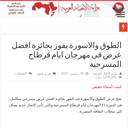
الطوق والاسورة يفوز بجائزة افضل
عرض فى مهرجان ايام قرطاج
المسرحية
على
بوابة الاخبار العربية
16 ديسمبر، 2019
فن و نجوم
التعليقات
الطوق
1,375,395 زيارة
والاسورة
يفوز
كتبت-أسماء عفيفي
بجائزة
افضل
عرض
نجح عرض الطوق والاسورة فى الفوز بجائزة افضل عرض مسرحي متكامل
فى
مهرجان
فى الدورة 21 لمهرجان ايام قرطاج المسرحية والتى تأتى كانجاز جديد يضاف
ايام
قرطاج
الى سجلات الثقافة المصرية .
المسرحية
مغلقة