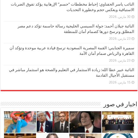
النائب ياسر الحفناوي: إحباط مخططات “حسم” الإرهابية يؤكد تفوق الضربات
الاستباقية ويعكس حجم وخطورة التحديات
30 مارس، 2026
النائبة جيلان أحمد: جولة السيسي الخليجية رسالة حاسمة تؤكد دعم مصر
المطلق وترسخ دورها كصمام أمان للمنطقة
23 مارس، 2026
سميرة الجنايني: القمة المصرية السعودية ترسخ قيادة عربية موحدة وتؤكد أن
القاهرة والرياض صمام أمان الأمة
23 مارس، 2026
النائبة عبير عطا الله: زيادة الاستثمار في التعليم والصحة هو استثمار مباشر في
مستقبل الأجيال القادمة
15 مارس، 2026
اخبار في صور