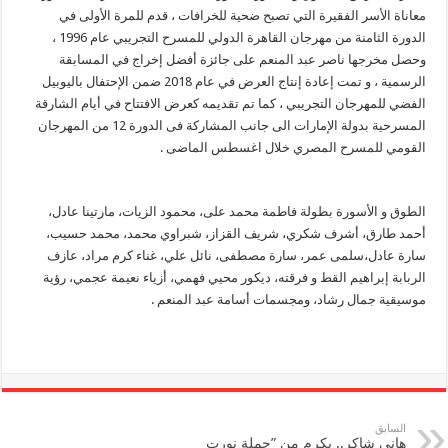
معاناة الأسر الفقيرة التي تصبح ضحية للخرافات ، قدم للمرة الأولى في
الدورة الثامنة من مهرجان القاهرة الدولي للمسرح التجريبي عام 1996 ،
وحصل مخرجها ناصر عبد المنعم على جائزة أفضل إخراج في المسابقة
الرسمية ، و تمت إعادة إنتاج العرض في عام 2018 ضمن الإحتفال باليوبيل
الفضي للمهرجان التجريبي ، كما تم تقديمه كعرض الافتتاح في أيام الشارقة
المسرحية بدولة الإمارات الى جانب المشاركة فى الدورة 12 من المهرجان
القومي للمسرح المصري خلال اغسطس الماضى .
الطوق و الأسورة بطولة فاطمة محمد على، محمود الزيات، مارتينا عادل،
أحمد طارق، أشرف شكري، شريف القزاز، شبراوي محمد، محمد حسيب،
سارة عادل،سلمى عمر، سارة مصطفى، نائل علي، غناء كرم مراد، عازف
الربابة إبراهيم القط و فرقته، ديكور محيي فهمي، أزياء نعيمة عجمي، رؤية
موسيقية جمال رشاد، ومجسمات أسامة عبد المنعم .
السابق
هاني شاكر.. يكرم من ”حملة نورت