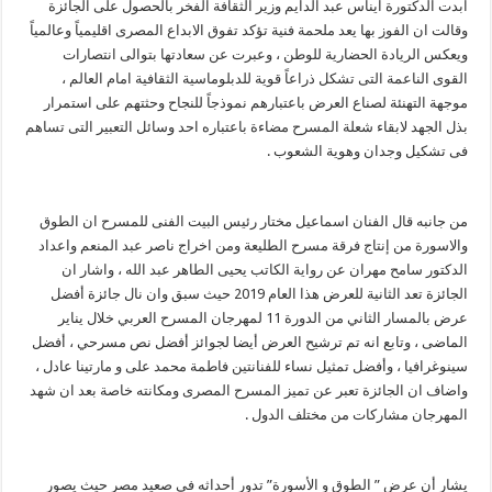
ابدت الدكتورة ايناس عبد الدايم وزير الثقافة الفخر بالحصول على الجائزة
وقالت ان الفوز بها يعد ملحمة فنية تؤكد تفوق الابداع المصرى اقليمياً وعالمياً
ويعكس الريادة الحضارية للوطن ، وعبرت عن سعادتها بتوالى انتصارات
القوى الناعمة التى تشكل ذراعاً قوية للدبلوماسية الثقافية امام العالم ،
موجهة التهنئة لصناع العرض باعتبارهم نموذجاً للنجاح وحثتهم على استمرار
بذل الجهد لابقاء شعلة المسرح مضاءة باعتباره احد وسائل التعبير التى تساهم
فى تشكيل وجدان وهوية الشعوب .
من جانبه قال الفنان اسماعيل مختار رئيس البيت الفنى للمسرح ان الطوق
والاسورة من إنتاج فرقة مسرح الطليعة ومن اخراج ناصر عبد المنعم واعداد
الدكتور سامح مهران عن رواية الكاتب يحيى الطاهر عبد الله ، واشار ان
الجائزة تعد الثانية للعرض هذا العام 2019 حيث سبق وان نال جائزة أفضل
عرض بالمسار الثاني من الدورة 11 لمهرجان المسرح العربي خلال يناير
الماضى ، وتابع انه تم ترشيح العرض أيضا لجوائز أفضل نص مسرحي ، أفضل
سينوغرافيا ، وأفضل تمثيل نساء للفنانتين فاطمة محمد على و مارتينا عادل ،
واضاف ان الجائزة تعبر عن تميز المسرح المصرى ومكانته خاصة بعد ان شهد
المهرجان مشاركات من مختلف الدول .
يشار أن عرض ” الطوق و الأسورة” تدور أحداثه فى صعيد مصر حيث يصور