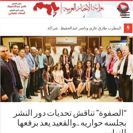
المطرب طارق غازي وناصر عبدالحفيظ.. شراكة فنية ترسم
“الصفوة” تناقش تحديات دور النشر
بجلسه حواريه ..والقعيد يعد برفعها