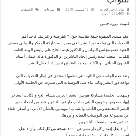
للنواب
على
بوابة الاخبار العربية
12 سبتمبر، 2019
منوعات
التعليقات
“الصفوة”
1,375,480 زيارة
تناقش
تحديات
كتببت-مروة حسن
دور
النشر
بجلسه
عقد منتدى الصفوة حلقة نقاشية حول ” القرصنة و التزييف كأحد أهم
حواريه
..والقعيد
التحديات التي تواجه دور النشر ” في مصر.، بمشاركة المفكر والروائي يوسف
يعد
برفعها
القعيد عضو مجلس النواب _ و الدكتور هيثم الحاج علي رئيس الهيئة العامة
للنواب
للكتاب _ سعيد عبده رئيس إتحاد الناشرين_ و الدكتورة هالة عثمان أستاذ
مغلقة
القانون الجنائي _ و الكاتب محمد الصّباغ رئيس دار الخيال للنشر.
وتعد هذه الجلسة هي الثانية التي نظمها المنتدى في إطار التحديات التي
تواجه دور النشر وذلك بناء على التوصيات التي صدرت عن الجلسة الأولى.
وشهدت الجلسة مشاركة هويس الشعر العربي هشام الجخ والكاتب الساخر
إيهاب معوض وشريف الليثي صاحب دار تويا للنشر و عدد من أصحاب دور
النشر المختلفة ومن الكُتاب والشباب المهتمين بالشأن الأدبي ، و أسفَر اللقاء
عن مجموعة من التوصيات الفعاله وأبرزها:
-تدشين شعبة منفصلة للناشرين.
-أن لا يقل إصدار كل دار نشر عن ١٠٠٠ نسخة من كل كتاب وأن لا تقل
إصدارات كل دار عن ١٠ إصدارات سنوياً.