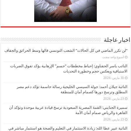
اخبار عاجلة
“لن نكرر الماضي في كل الحالات” الشعب التونسي قالها وسط الحرائق والجفاف
‏أسبوع واحد مضت
النائب ياسر الحفناوي: إحباط مخططات “حسم” الإرهابية يؤكد تفوق الضربات
الاستباقية ويعكس حجم وخطورة التحديات
30 مارس، 2026
النائبة جيلان أحمد: جولة السيسي الخليجية رسالة حاسمة تؤكد دعم مصر
المطلق وترسخ دورها كصمام أمان للمنطقة
23 مارس، 2026
سميرة الجنايني: القمة المصرية السعودية ترسخ قيادة عربية موحدة وتؤكد أن
القاهرة والرياض صمام أمان الأمة
23 مارس، 2026
النائبة عبير عطا الله: زيادة الاستثمار في التعليم والصحة هو استثمار مباشر في