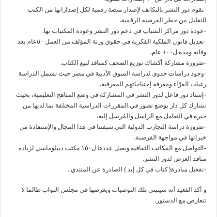
-تقوم دور النشر بالتكاتف لإصدار منصة رقمية لكل إصداراتها من الكتب
للتقليل من خطر القرصنة الرقمية.
-عودة دور مراكز الشباب في دعم دور النشر وعودة المكتبات بها.
-تعديل قانون الملكية الفكرية في حقوق ورثة المؤلف من العمل ٥٠عام بعد
وفاته ومده ل١٠٠ عام.
-ضرورة مشاركة أكشاك توزيع الصحف كمنافذ لبيع الكتاب.
-وجود دراسات جدوي لدراسة السوق الأدبية في مصر حيث تشمل الدراسة
رغبات القرّاء ومعرفة إحتياجاتهم المعرفية.
-إسناد دور فاعل لدور النشر في المشاركة في وضع المناهج التعليمية، بحيث
تشارك كل دار بوضع تصور في المقررات الدراسية المختلفة بما لديها من
خبرة في التعامل مع الراسل والمُرسل إليه.
-ضرورة دراسة التجارب الدولية التي سبقتنا في هذا المجال والإستفادة من
خبراتها في مواجهة القرصنة.
-التواصل مع المكاتب الثقافية ويصل عددها ل١٥٠ مكتب ديبلوماسي لزيادة
منافذ العرض لدور النشر.
-تفعيل مبادرة( كتاب في كل إيد ) الصادرة عن المنتدي .
و أكد القعيد أنه سيتبني تلك التوصيات ويعرضها في مجلس النواب طالما لا
تتعارض مع الدستور.