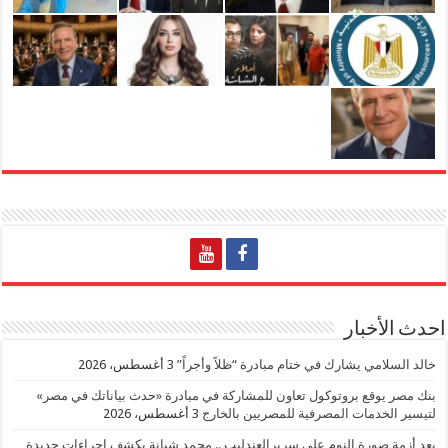
احدث الأخبار
خالد السلامي يشارك في ختام مبادرة “ظلاً وأجراً”
3 أغسطس، 2026
بنك مصر يوقع بروتوكول تعاون للمشاركة في مبادرة «حدث بياناتك في مصر»
لتيسير الخدمات المصرفية للمصريين بالخارج
3 أغسطس، 2026
بعد أزمة صورة النوم على سريرالعندليب .. محمد شبانة يكشف إجراءات جديدة