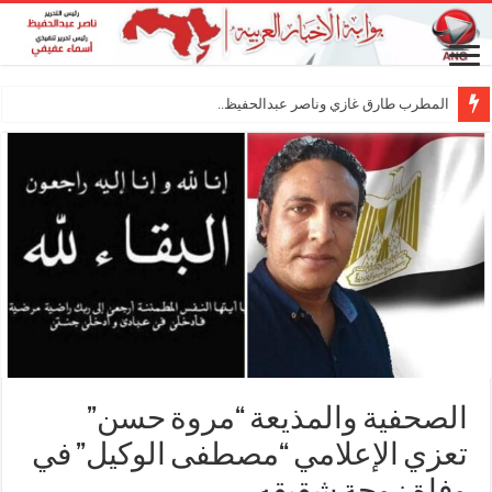
المطرب طارق غازي وناصر عبدالحفيظ.. شراكة فنية
الصحفية والمذيعة “مروة حسن”
تعزي الإعلامي “مصطفى الوكيل” في