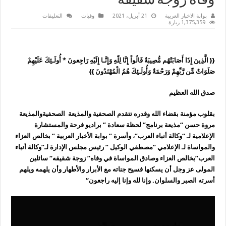
وفاة زوجة شقيقه
على
بوابة الاخبار العربية
21 أبريل، 2021
وفيات
التعليقات
الصحفية
1,375,359 زيارة
والمذيعة
“مروة
حسن”
تعزي
الإعلامي
{
{ الَّذِينَ إِذَا أَصَابَتْهُم مُّصِيبَةٌ قَالُواْ إِنَّا لِلّهِ وَإِنَّـا إِلَيْهِ رَاجِعونَ * أُولَـئِكَ عَلَيْهِمْ
“مصطفى
الوكيل”
صَلَوَاتٌ مِّن رَّبِّهِمْ وَرَحْمَةٌ وَأُولَـئِكَ هُمُ الْمُهْتَدُونَ }}
في
وفاة
زوجة
صدق الله العظيم
شقيقه
مغلقة
بقلوب مؤمنة بقضاء الله وقدره تتقدم الصحفية والمذيعة الصحفيةوالمذيعة
مروة حسن “مذيعة برنامج” لحظة سعادة ” براديو فرحة والمستشارة
الإعلامية لـ “وكالة أنباء العرب”، وأسرة ” بوابة الأخبار العربية ” بخالص العزاء
والمواساة لـ الإعلامي “مصطفي الوكيل ” رئيس مجلس الإدارة لـ”وكالة أنباء
العرب”بخالص العزاء وصادق المواساة في وفاه” زوجة شقيقه“ سائلين
المولى عز وجل أن يسكنها فسيح جناته مع الأبرار والأطهار وأن يلهمه ويلهم
أسرته الصبر والسلوان. وإنا لله وإنا إليه راجعون“