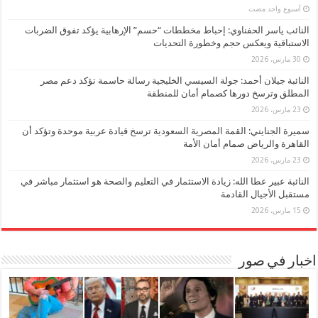
‏أسبوع واحد مضت
النائب ياسر الحفناوي: إحباط مخططات “حسم” الإرهابية يؤكد تفوق الضربات
الاستباقية ويعكس حجم وخطورة التحديات
30 مارس، 2026
النائبة جيلان أحمد: جولة السيسي الخليجية رسالة حاسمة تؤكد دعم مصر
المطلق وترسخ دورها كصمام أمان للمنطقة
23 مارس، 2026
سميرة الجنايني: القمة المصرية السعودية ترسخ قيادة عربية موحدة وتؤكد أن
القاهرة والرياض صمام أمان الأمة
23 مارس، 2026
النائبة عبير عطا الله: زيادة الاستثمار في التعليم والصحة هو استثمار مباشر في
مستقبل الأجيال القادمة
15 مارس، 2026
اخبار في صور