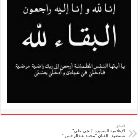
السابق
الإعلامية المتميزة “إنجى على”
تستضيف الفنان “محمد عبدالرحمن ”