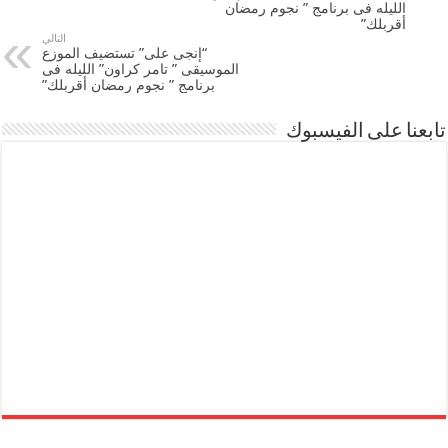
الليله فى برنامج ” نجوم رمضان
أقربلك”
التالي
“إنجى على” تستضيف الموزع
الموسيقى ” تامر كراون” الليله فى
برنامج ” نجوم رمضان أقربلك”
تابعنا على الفيسبوك