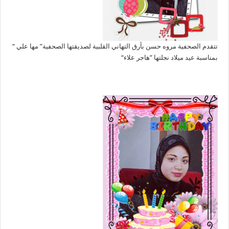
تتقدم الصحفية مروه حسن بأرق التهاني القلبية لصديقتها الصحفية” مها علي “
بمناسبة عيد ميلاد نجلتها ”هاجر علاء“