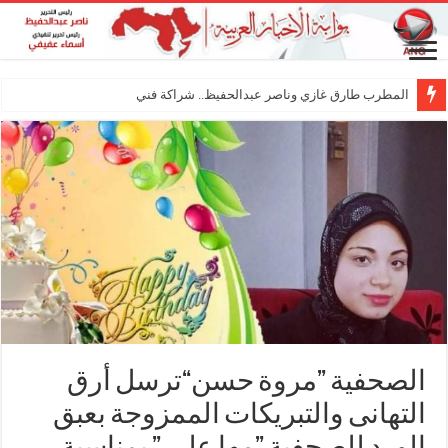
المطرب طارق غازي وناصر عبدالحفيظ.. شراكة فنية ترسم ملامح مست
الصحفية ”مروة حسن“ترسل أرق
التهانى والتبريكات الممزوجة بعبق