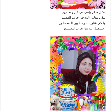
فكـل عـام وإنتي في خير وســرور
لـكي معاني الود في حرف القصيد
ولـكي عناويـنـه ومــا بين الـسـطـور
احـتـفــل بـه بين تغريد الـطـيـور