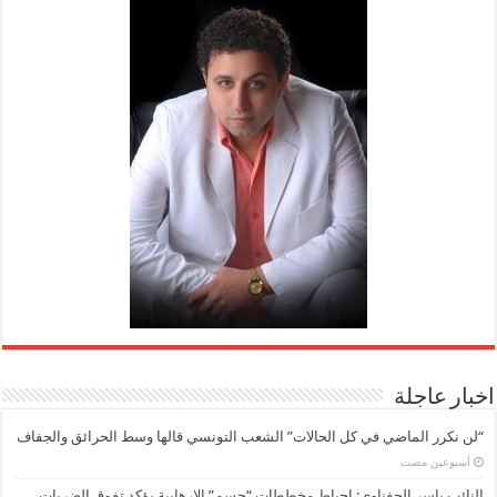
اخبار عاجلة
“لن نكرر الماضي في كل الحالات” الشعب التونسي قالها وسط الحرائق والجفاف
‏أسبوعين مضت
النائب ياسر الحفناوي: إحباط مخططات “حسم” الإرهابية يؤكد تفوق الضربات