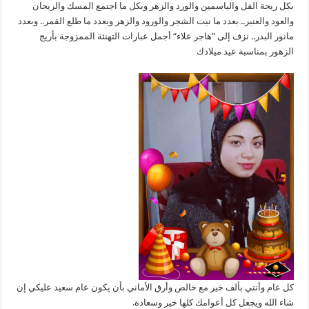
بكل ريحة الفل والياسمين والورد والزهر وبكل ما اجتمع المسك والريحان
والعود والعنبر.. بعدد ما نبت الشجر والورود والزهر وبعدد ما طلع القمر.. وبعدد
مانور البدر.. نزف إلى ”هاجر علاء“ أجمل عبارات التهنئة الممزوجة بأريج
الزهور بمناسبة عيد ميلادك
كل عام وأنتي بألف خير مع خالص وأرق الأماني بأن يكون عام سعيد عليكي إن
شاء الله ويجعل كل أعوامك كلها خير وسعادة.