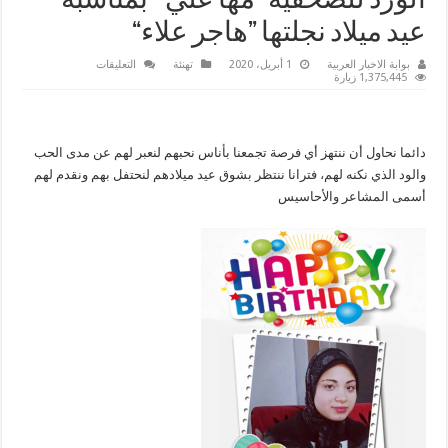
الورد للصحفية ”مها علي ” بمناسبة
عيد ميلاد نجلتها ”هاجر علاء“
على
بوابة الاخبار العربية
1 أبريل، 2020
تهنئة
التعليقات
الصحفية
1,375,445 زيارة
”مروة
حسن“ترسل
أرق
التهانى
والتبريكات
دائما نحاول أن ننتهز أي فرصة تجمعنا بأناس نحبهم لنعبر لهم عن مدى الحب
الممزوجة
بعبق
والود الذي نكنه لهم، فترانا ننتظر بشوق عيد ميلادهم لنحتفل بهم ونقدم لهم
الورد
للصحفية
أسمى المشاعر والأحاسيس
”مها
علي
”
بمناسبة
عيد
ميلاد
نجلتها
”هاجر
علاء“
مغلقة