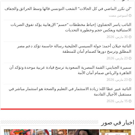
“لن نكرر الماضي في كل الحالات” الشعب التونسي قالها وسط الحرائق والجفاف
‏أسبوعين مضت
النائب ياسر الحفناوي: إحباط مخططات “حسم” الإرهابية يؤكد تفوق الضربات
الاستباقية ويعكس حجم وخطورة التحديات
30 مارس، 2026
النائبة جيلان أحمد: جولة السيسي الخليجية رسالة حاسمة تؤكد دعم مصر
المطلق وترسخ دورها كصمام أمان للمنطقة
23 مارس، 2026
سميرة الجنايني: القمة المصرية السعودية ترسخ قيادة عربية موحدة وتؤكد أن
القاهرة والرياض صمام أمان الأمة
23 مارس، 2026
النائبة عبير عطا الله: زيادة الاستثمار في التعليم والصحة هو استثمار مباشر في
مستقبل الأجيال القادمة
15 مارس، 2026
اخبار في صور