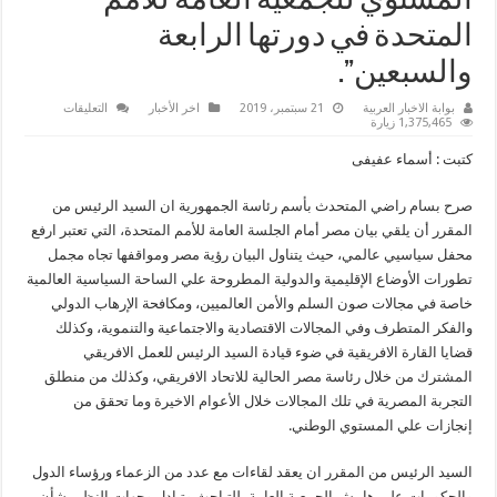
المستوي للجمعية العامة للأمم
المتحدة في دورتها الرابعة
والسبعين”.
على
بوابة الاخبار العربية
21 سبتمبر، 2019
اخر الأخبار
التعليقات
السيسي
1,375,465 زيارة
يصل
إلى
كتبت : أسماء عفيفى
نيويورك
للمشاركة
في
صرح بسام راضي المتحدث بأسم رئاسة الجمهورية ان السيد الرئيس من
الاجتماعات
الرفيعة
المقرر أن يلقي بيان مصر أمام الجلسة العامة للأمم المتحدة، التي تعتبر ارفع
المستوي
للجمعية
محفل سياسيي عالمي، حيث يتناول البيان رؤية مصر ومواقفها تجاه مجمل
العامة
تطورات الأوضاع الإقليمية والدولية المطروحة علي الساحة السياسية العالمية
للأمم
المتحدة
خاصة في مجالات صون السلم والأمن العالميين، ومكافحة الإرهاب الدولي
في
دورتها
والفكر المتطرف وفي المجالات الاقتصادية والاجتماعية والتنموية، وكذلك
الرابعة
قضايا القارة الافريقية في ضوء قيادة السيد الرئيس للعمل الافريقي
والسبعين”.
مغلقة
المشترك من خلال رئاسة مصر الحالية للاتحاد الافريقي، وكذلك من منطلق
التجربة المصرية في تلك المجالات خلال الأعوام الاخيرة وما تحقق من
إنجازات علي المستوي الوطني.
السيد الرئيس من المقرر ان يعقد لقاءات مع عدد من الزعماء ورؤساء الدول
والحكومات علي هامش الجمعية العامة، للتباحث وتبادل وجهات النظر بشأن