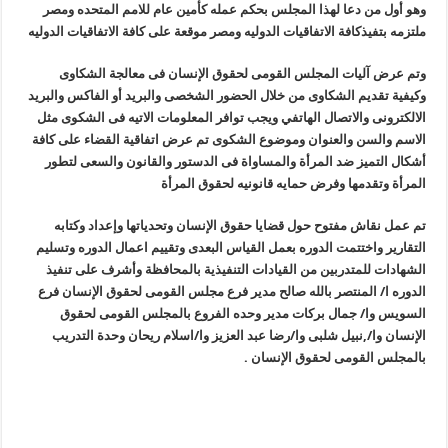
وهو أول من دعا لهذا المجلس بحكم عمله كأمين عام للامم المتحده ومصر
ملتزمه بتفيذكافة الاتفاقيات الدوليه ومصر موقعة على كافة الاتفاقيات الدوليه
وتم عرض آليات المجلس القومى لحقوق الإنسان فى معالجة الشكاوى
وكيفية تقديم الشكاوى من خلال الحضور الشخصى والبريد أو الفاكس والبريد
الالكترونى والاتصال الهاتفي ويجب توافر المعلومات الاتيه فى الشكوى مثل
الاسم والسن والعنوان وموضوع الشكوى تم عرض اتفاقية القضاء على كافة
أشكال التميز ضد المرأة والمساواة فى الدستور والقانون والسعى لتطور
المرأة وتقدمها وفرض حمايه قانونيه لحقوق المرأة
تم عمل نقاش مفتوح حول قضايا حقوق الإنسان وتحدياتها وإعداد وكتابه
التقارير واختتمت الدوره بعمل القياس البعدى وتقييم اعمال الدوره وتسليم
الشهادات للمتدربين من القيادات التنفيذية بالمحافظة وأشرف على تنفيذ
الدوره ا/ المنتصر بالله صالح مدير فرع مجلس القومى لحقوق الإنسان فرع
السويس وا/ جمال بركات مدير وحده الفروع بالمجلس القومى لحقوق
الإنسان وا/,نبيل شلبى وا/رضا عبد العزيز وا/اسلام ريحان وحدة التدريب
بالمجلس القومى لحقوق الإنسان .