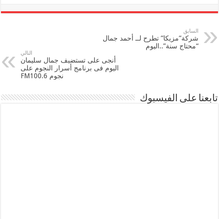
السابق
شركة”مزيكا” تطرح لــ أحمد جمال
“محتاج سنة”..اليوم
التالي
أنجى على تستضيف جمال سليمان
اليوم فى برنامج أسرار النجوم على
نجوم FM100.6
تابعنا على الفيسبوك