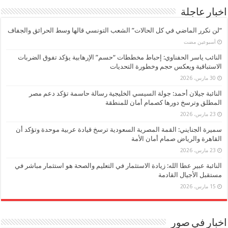
اخبار عاجلة
“لن نكرر الماضي في كل الحالات” الشعب التونسي قالها وسط الحرائق والجفاف
‏أسبوعين مضت
النائب ياسر الحفناوي: إحباط مخططات “حسم” الإرهابية يؤكد تفوق الضربات
الاستباقية ويعكس حجم وخطورة التحديات
30 مارس، 2026
النائبة جيلان أحمد: جولة السيسي الخليجية رسالة حاسمة تؤكد دعم مصر
المطلق وترسخ دورها كصمام أمان للمنطقة
23 مارس، 2026
سميرة الجنايني: القمة المصرية السعودية ترسخ قيادة عربية موحدة وتؤكد أن
القاهرة والرياض صمام أمان الأمة
23 مارس، 2026
النائبة عبير عطا الله: زيادة الاستثمار في التعليم والصحة هو استثمار مباشر في
مستقبل الأجيال القادمة
15 مارس، 2026
اخبار في صور