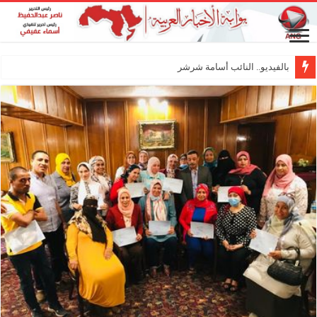
بالفيديو.. النائب أسامة شرشر يناقش تأثير