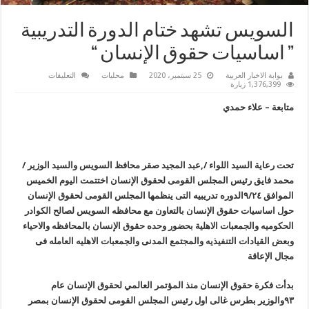
السويس تشهد ختام الدورة التدريبية
” اساسيات حقوق الإنسان “
على
بوابة الاخبار العربية
25 سبتمبر، 2020
محليات
التعليقات
السويس
1,376,399 زيارة
تشهد
ختام
متابعة – علاء حمدي
الدورة
التدريبية
”
اساسيات
حقوق
الإنسان
“
تحت رعاية السيد اللواء /,عبد المجيد صقر محافظ السويس والسيد الوزير /
مغلقة
محمد فايق رئيس المجلس القومى لحقوق الإنسان اختتمت اليوم الخميس
الموافق ٩/٢٤الدوره تدريبيه التى ينظمها المجلس القومى لحقوق الإنسان
حول اساسيات حقوق الإنسان بالتعاون مع محافظه السويس لصالح الكوادر
الحكوميه والجمعبات الاهلية بحضور وحده حقوق الإنسان بالمحافظه والاحياء
وبعض القيادات التنفيذيه والمجتمع المدنى والجمعبات الاهليه العامله فى
مجال الإعاقة
بدأت فكرة حقوق الإنسان منذ المؤتمر العالمي لحقوق الإنسان عام
٩٣والوزير بطرس غالى اول رئيس المجلس القومى لحقوق الإنسان بمصر