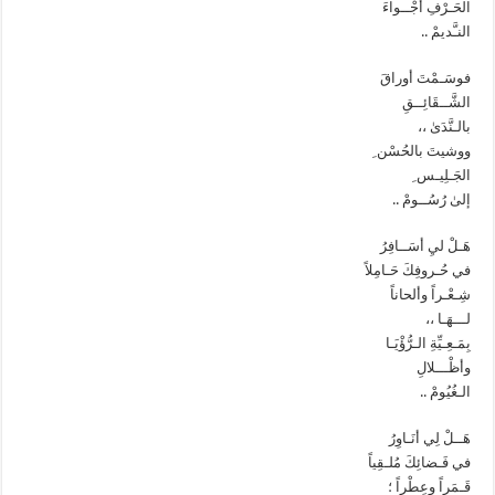
الحَـرْفِ أجْــواءَ
النـَّديمْ ..
فوسَـمْتَ أوراقَ
الشَّــقَائِــقِ
بالـنَّدَىٰ ،،
ووشيتَ بالحُسْن ِ
الجَـلِيـس ِ
إلىٰ رُسُــومْ ..
هَـلْ ليِ أسَــافِرُ
في حُـروفِكَ حَـامِلاً
شِـعْـراً وألحاناً
لـــهَـا ،،
بِمَـعِـيِّةِ الـرُّؤْيَـا
وأظْـــلالِ
الـغُيُومْ ..
هَــلْ لِي أنَـاوِرُ
في فَـضائِكَ مُلـقِياً
قَـمَراً وعِطْراً ؛