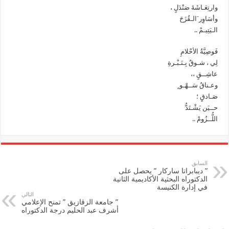
وارتِعَـاشَةَ صَنْدَلٍ ،
وأسَاوِر َالـقُزَحَ
الـيَتِيـمْ ..
فَوصِيَّةُ الأحْلامِ
لِي ، شـوقٌ بِـنَـبْـرةِ
عاشِــقٍ ،،
وعـناقُ سَــهْـو ٍ
صَـادقٍ ؛
حــيَن يَشْـتَدُّ
اللُّــزُومْ ..
السابق
” ديبابراتا ساركار ” يحصل على
الدكتوراه البحثية الأكاديمية الثانية
في إدارة الكنيسة
التالي
” جامعة الزقازيق ” تمنح الإعلامي
أشرف عبد الحليم درجة الدكتوراه