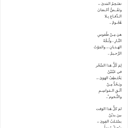
تقتَـحِمُ المَدىٰ ،،
وتَقُــضُّ أحْـصَانَ
الـدِّفـاعِ بِـلا
هُجُـومْ ..
هيَ مِـنْ طُقوسِ
النَّـارِ ، ولُـجَّةُ
الهَـذيانِ ،، والمَوْتُ
الرَّحـيمْ ..
لِمَ كُلُّ هَذا السِّحْر
في عَيْنَيْنْ
يَخْتَـطِفُ الهَوَىٰ ،،
ويَـحُدُّ مِـنْ
ألَـقِ الـمَواسِـمِ
والنُّـجوم ْ..
لمَ كلُّ هَذا الوَقت
بينَ يديْنْ
يسْتَـلبُ القِوىٰ ،،
ويُحيلُ مُبتدأَ