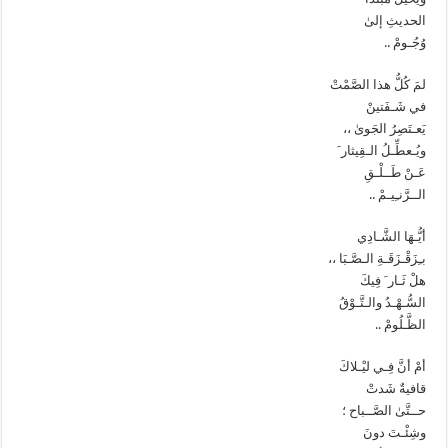
الحديثِ إلىٰ
وُجُـومْ ..
لمَ كُلُّ هذا الصَّمْتْ
في شَـفَتينْ
يَعـتَصِرُ الجَوىٰ ،،
ويُـعطِّـلُ الـقِيثار َ
عَـنْ طَــلْـقِ
الــرَّنـِيـمْ ..
أيُّـهَا الشَّـادِي
بـِزَقْـزَقَـةِ الـصَّـبَا ،،
هلْ ثَـار َ فِيكَ
السُّـهْـدُ والـتَّـوْقُ
الظَّـلُومْ ..
أمْ أنَّ فِـي ليْـلاكَ
قافيةٌ شَدتْ
حــتَّىٰ الصَّــباح ؛
وشِئْـتَ دونَ