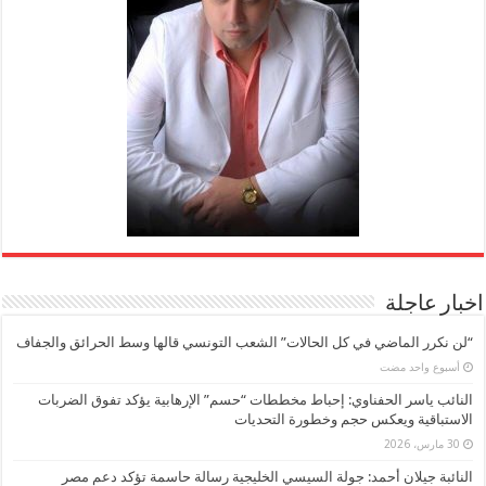
اخبار عاجلة
“لن نكرر الماضي في كل الحالات” الشعب التونسي قالها وسط الحرائق والجفاف
‏أسبوع واحد مضت
النائب ياسر الحفناوي: إحباط مخططات “حسم” الإرهابية يؤكد تفوق الضربات
الاستباقية ويعكس حجم وخطورة التحديات
30 مارس، 2026
النائبة جيلان أحمد: جولة السيسي الخليجية رسالة حاسمة تؤكد دعم مصر