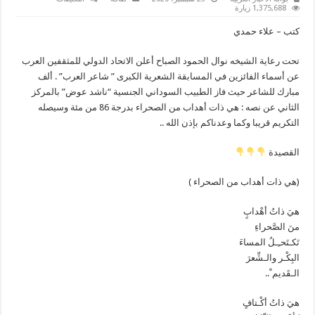
السوداني
1,375,688 زيارة
“ناشد
عوض”
كتب – علاء حمدي
يحصد
المركز
الثاني
تحت رعاية الشيخه نوال الحمود الصباح أعلن الاتحاد الدولي للمثقفين العرب
في
مسابقة
عن أسماء الفائزين في المسابقة الشعرية الكبرى ” شاعر العرب” . ألف
”
شاعر
مبارك للشاعر حيث فاز الطبيب السوداني الجنسية “ناشد عوض” بالمركز
العرب
الثاني عن نصه : هي ذات أهداب من الصحراء بدرجة 86 من مئة وسيصله
“
مغلقة
التكريم قريبا وكما وعدناكم بإذن الله ..
القصيدة
(هي ذات أهداب من الصحراء )
هيَ ذاتُ أهْدابٍ
منَ الصَّحراءِ
تَكـتَحـِـلُ المساءَ
البِكْـر والـشِّعرَ
الـقَديم ْ..
هيَ ذاتُ أكْـتافٍ