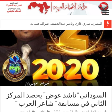
المطرب طارق غازي وناصر عبدالحفيظ.. شراكة فنية ترسم ملامح مستق
السوداني “ناشد عوض” يحصد المركز
الثاني في مسابقة ” شاعر العرب “
على
بوابة الاخبار العربية
23 سبتمبر، 2020
ثقافة
التعليقات