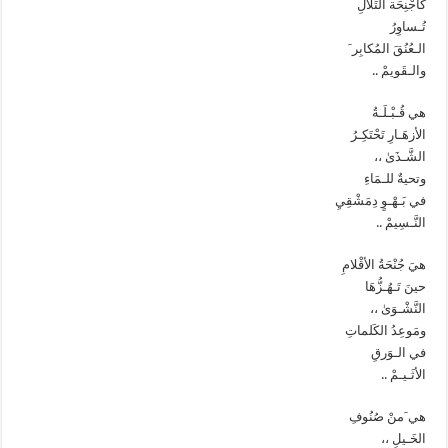
كأجْنِحَة التِّلالِ
تُـساوِرُ
الـعُنُقَ المُكابِر َ
والـقَويمْ ..
هي قُـبْـلَـةُ
الأزهَـارِ تَحْتَكِـرُ
الشَّـذَىٰ ،،
وتحيةٌ للـمَاءِ
في بَـهْـوٍ دِمَشْقِيِ
النَّـسِيمْ ..
هيَ جُنْحَةُ الأقْلامِ
حينَ تَـهُـزُّهَا
النَّشْـوَىٰ ،،
ومَوعِدُ الكَلماتِ
في الـوَرقِ
الأثَـيـمْ ..
هي َمنْ صُنُوفِ
الخَـيلِ ،،