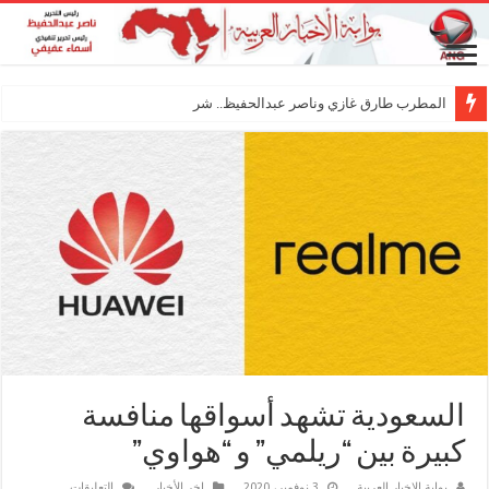
المطرب طارق غازي وناصر عبدالحفيظ.. شراكة فنية ت
السعودية تشهد أسواقها منافسة
كبيرة بين “ريلمي” و “هواوي”
على
بوابة الاخبار العربية
3 نوفمبر، 2020
اخر الأخبار
التعليقات