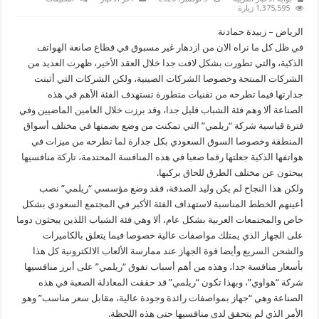
السعودية
1,375,595 زيارة
تشهد
أسواقها
الرياض – زبيدة حمادنة
منافسة
كبيرة
في ظل كل ما نراه الان من ازدهار غير مسبوق في قطاع صانعة الهواتف
بين
الذكية، والتي تطورت بشكل لافت جدا خلال العقد الأخير، ظهرت العديد من
“ريلمي”
و
الشركات المنتجة وخصوصا الشركات الصينية، ولكن الشركات التي أثبتت
“هواوي”
مغلقة
جدارتها فيما تطرحه من تقنيات متطورة تستهدف الفئة الأهم في هذه
الصناعة ألا وهم فئة الشباب قليل جدا، وقد برزت خلال العامين الماضيين وفي
فترة قياسية شركة “ريلمي” التي تمكنت من وضع بصمتها في مختلف أسواق
المنطقة وخصوصا السوق السعودي بكل جدارة لما تطرحه من ميزات في
هواتفها الذكية جعلتها رقما صعبا في هذه المنافسة المحتدمة، تاركة منافسيها
يبحثون عن مختلف الطرق للحاق بركبها.
ولكن هذا النجاح لم يكن وليد الصدفة، فقد وضع مؤسسي “ريلمي” نصب
أعينهم الخطط المناسبة لاستهداف الفئة الأكبر في المجتمع السعودي بشكل
خاص والمجتمعات العربية بشكل عام، ألا وهي فئة الشباب اللذين يبحثون دوما
على الجهاز الذي يمتلك مواصفات عالية خصوصا فيما يتعلق بالكاميرات
والشحن السريع وأيضا قوة الجهاز عند ممارسة الألعاب الالكترونية كل هذا
بأسعار منافسة جدا، وهذه من أهم أسباب تفوق “ريلمي” على أبرز منافسيها
شركة “هواوي”، وبهذا تكون “ريلمي” قد حققت المعادلة الصعبة في هذه
الصناعة وهي “جهاز بمواصفات رائدة وجودة عالية، مقابل سعر مناسب” وهو
الأمر الذي لم يتحقق لدى منافسيها حتى هذه اللحظة.