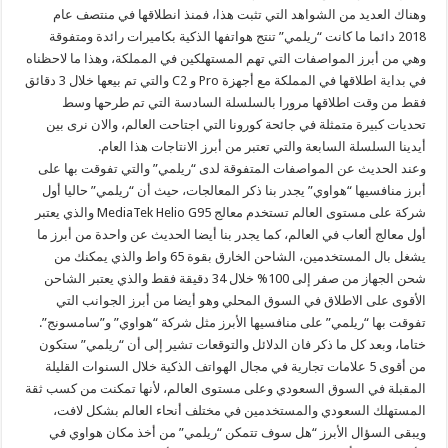
وهناك العديد من الشواهد التي تثبت هذا، فمنذ انطلاقها في منتصف عام
2018 دائما ما كانت “ريلمي” تنتج هواتفها الذكية بكاميرات رائدة ومتفوقة
وهي من أبرز المواصفات التي تهم المستهلكين في المملكة، وهذا ما لاحظناه
في بداية اطلاقها في المملكة مع أجهزة Pro و C2 والتي تم بيعها خلال 3 دقائق
فقط من وقت اطلاقها مرورا بالسلسلة السادسة التي تم طرحها وسط
تحديات كبيرة متمثلة في جائحة كورونا التي اجتاحت العالم، والان نرى بين
أيدينا السلسلة السابعة والتي تعتبر من أبرز الانتاجات هذا العام.
وعند الحديث عن المواصفات المتفوقة لدى “ريلمي” والتي تفوقت بها على
أبرز منافسيها “هواوي” يجدر بنا ذكر المعالجات، حيث أن “ريلمي” حاليا أول
شركة على مستوى العالم تستخدم معالج MediaTek Helio G95 والذي يعتبر
أول معالج ألعاب في العالم، كما يجدر بنا أيضا الحديث عن واحدة من أبرز ما
يشغل بال المستخدمين، الشاحن الخارق بقوة 65 واط والذي يمكنك من
شحن الجهاز من صفر إلى 100% خلال 34 دقيقة فقط والذي يعتبر الشاحن
الأقوى على الاطلاق في السوق المحلي وهو أيضا من أبرز الجوانب التي
تفوقت بها “ريلمي” على منافسيها الأبرز مثل شركة “هواوي” و”سامسونج”.
ختاما، وبعد كل ما ذكر فان الدلائل والتوقعات تشير إلى أن “ريلمي” ستكون
من أقوى 5 علامات تجارية في مجال الهواتف الذكية خلال السنوات القليلة
المقبلة في السوق السعودي وعلى مستوى العالم، لأنها تمكنت من كسب ثقة
المستهلك السعودي والمستخدمين في مختلف أنحاء العالم بشكل لافت،
ويبقى السؤال الأبرز “هل سوف تتمكن “ريلمي” من أخذ مكان هواوي في