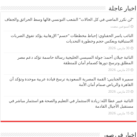
اخبار عاجلة
“لن نكرر الماضي في كل الحالات” الشعب التونسي قالها وسط الحرائق والجفاف
‏أسبوعين مضت
النائب ياسر الحفناوي: إحباط مخططات “حسم” الإرهابية يؤكد تفوق الضربات
الاستباقية ويعكس حجم وخطورة التحديات
30 مارس، 2026
النائبة جيلان أحمد: جولة السيسي الخليجية رسالة حاسمة تؤكد دعم مصر
المطلق وترسخ دورها كصمام أمان للمنطقة
23 مارس، 2026
سميرة الجنايني: القمة المصرية السعودية ترسخ قيادة عربية موحدة وتؤكد أن
القاهرة والرياض صمام أمان الأمة
23 مارس، 2026
النائبة عبير عطا الله: زيادة الاستثمار في التعليم والصحة هو استثمار مباشر في
مستقبل الأجيال القادمة
15 مارس، 2026
اخبار في صور