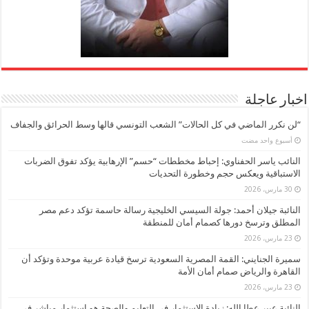
اخبار عاجلة
“لن نكرر الماضي في كل الحالات” الشعب التونسي قالها وسط الحرائق والجفاف
‏أسبوع واحد مضت
النائب ياسر الحفناوي: إحباط مخططات “حسم” الإرهابية يؤكد تفوق الضربات
الاستباقية ويعكس حجم وخطورة التحديات
30 مارس، 2026
النائبة جيلان أحمد: جولة السيسي الخليجية رسالة حاسمة تؤكد دعم مصر
المطلق وترسخ دورها كصمام أمان للمنطقة
23 مارس، 2026
سميرة الجنايني: القمة المصرية السعودية ترسخ قيادة عربية موحدة وتؤكد أن
القاهرة والرياض صمام أمان الأمة
23 مارس، 2026
النائبة عبير عطا الله: زيادة الاستثمار في التعليم والصحة هو استثمار مباشر في