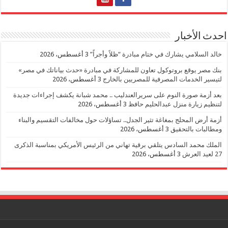
احدث الأخبار
خالد السلامي يشارك في ختام مبادرة “ظلاً وأجراً”
3 أغسطس، 2026
بنك مصر يوقع بروتوكول تعاون للمشاركة في مبادرة «حدث بياناتك في مصر»
لتيسير الخدمات المصرفية للمصريين بالخارج
3 أغسطس، 2026
بعد أزمة صورة النوم على سريرالعندليب .. محمد شبانة يكشف إجراءات جديدة
لتنظيم زيارة منزل عبدالحليم حافظ
3 أغسطس، 2026
أزمة أرض المحلج بمغاغة تثير الجدل.. تساؤلات حول مخالفات التقسيم والبناء
ومطالبات بالتحقيق
3 أغسطس، 2026
الملك محمد السادس يتلقي برقية تهاني من الرئيس الأمريكي بمناسبة الذكرى
27 لعيد العرش
3 أغسطس، 2026