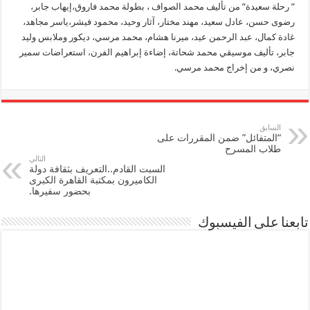
” رحلة سعيدة” من تأليف محمد الصواف ، بطولة محمد فاروق،إيهاب جابر،
رضوى حسن، عادل سعيد، مهند مختار، آثار وحيد، محمود فيشر،ياسر مجاهد،
غادة كمال، عبد الرحمن عيد، ميرنا هشام، محمد مرسي، ديكور وملابس وليد
جابر، تأليف موسيقي محمد شحاتة، إضاءة إبراهيم الفرن، استعراضات سمير
نصري، و من إخراج محمد مرسي.
السابق
“المتفائل” ضمن المقررات على
طلاب المسرح
التالي
السبت القادم..التعريف بثقافة دولة
الكاميرون بمكتبة القاهرة الكبرى
بحضور سفيرها.
تابعنا على الفيسبوك