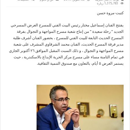
السبت..“رحلة
1,375,783 زيارة
سعيدة”
بمركز
كتبت-مروة حسن
الحرية
للإبداع
بالاسكندرية
يفتتح الفنان إسماعيل مختار رئيس البيت الفني للمسرح العرض المسرحي
مغلقة
الجديد ” رحلة سعيدة ” من إنتاج شعبة مسرح المواجهة و التجوال بفرقة
المسرح الحديث التابعة للبيت الفني للمسرح ، بحضور الفنان أشرف طلبة
مدير فرقة المسرح الحديث، الفنان محمد الشرقاوي المشرف على شعبة
مسرح المواجهة و التجوال ، و ذلك السبت المقبل الموافق ٢٦ أكتوبر الجاري
في تمام الثامنة مساء على مسرح مركز الحرية الإبداع بالاسكندرية ، حيث
يستمر العرض ٥ أيام، بالتعاون مع صندوق التنمية الثقافية.