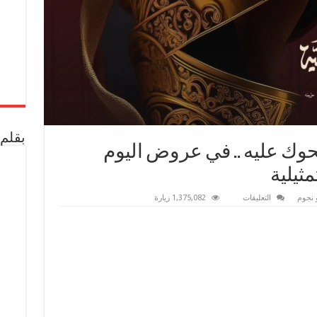
بقلم 
وك عليه .. في عروض اليوم
مثيلية
على
 نجوم
التعليقات
1,375,082 زيارة
السارق
والوحيد
والمضحوك
عليه
..
في
عروض
اليوم
بمهرجان
نقابة
المهن
التمثيلية
مغلقة