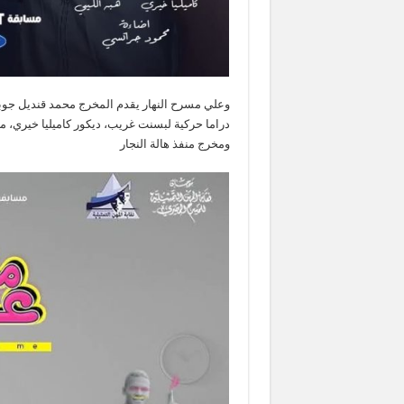
وعلي مسرح النهار يقدم المخرج محمد قنديل جوبا
دراما حركية لبسنت غريب، ديكور كاميليا خيري، 
ومخرج منفذ هالة النجار