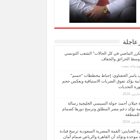
 عاجلة
كرر الماضي في كل الحالات” الشعب التونسي
 وسط الحرائق والجفاف
بوع واحد مضت
ب ياسر الحفناوي: إحباط مخططات “حسم”
ابية يؤكد تفوق الضربات الاستباقية ويعكس حجم
ة التحديات
بة جيلان أحمد: جولة السيسي الخليجية رسالة
ة تؤكد دعم مصر المطلق وترسخ دورها كصمام
للمنطقة
 الجنايني: القمة المصرية السعودية ترسخ قيادة
 موحدة وتؤكد أن القاهرة والرياض صمام أمان