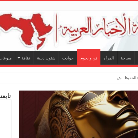
سياحة
المرأه
فن و نجوم
حوادث
شئون دينية
ثقافة
منوعات
حفيظ.. شراكة فنية ترسم ملامح مستقبل الكليب الغنا
تابعن