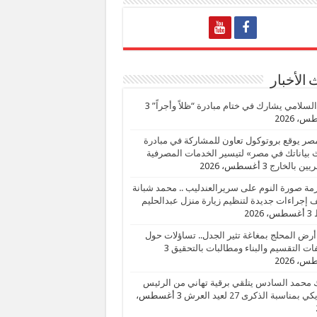
الأخبار
السلامي يشارك في ختام مبادرة “ظلاً وأجراً”
3
، 2026
صر يوقع بروتوكول تعاون للمشاركة في مبادرة
بياناتك في مصر» لتيسير الخدمات المصرفية
يين بالخارج
3 أغسطس، 2026
زمة صورة النوم على سريرالعندليب .. محمد شبانة
إجراءات جديدة لتنظيم زيارة منزل عبدالحليم
3 أغسطس، 2026
أرض المحلج بمغاغة تثير الجدل.. تساؤلات حول
ات التقسيم والبناء ومطالبات بالتحقيق
3
، 2026
 محمد السادس يتلقي برقية تهاني من الرئيس
ي بمناسبة الذكرى 27 لعيد العرش
3 أغسطس،