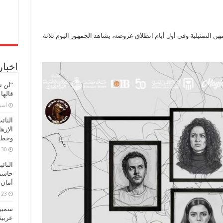
مهن التمثيلية وفي أول أيام انطلاق عروضه، يشاهد الجمهور اليوم ثلاثة
اخبار
“لن ن
قالها
‏أس
النائ
الإره
وخطور
30 مارس، 2026
النائ
حاسم
أمان 
23 مارس، 2026
سميرة
عربية