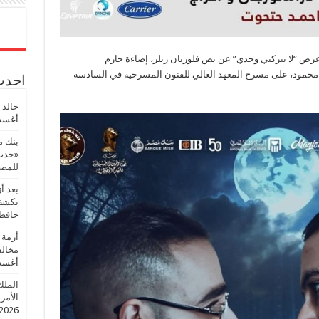
رض “لا تتركني وحدي” عن نص فلوريان زيلر، إضاءة حازم
حمود، على مسرح المعهد العالي للفنون المسرحية في السادسة
احدث 
خالد 
أغسطس
بنك م
«حدث 
للمصر
بعد أ
يكشف 
حافظ
أزمة 
مخالف
أغسطس
الملك
الأمريك
2026