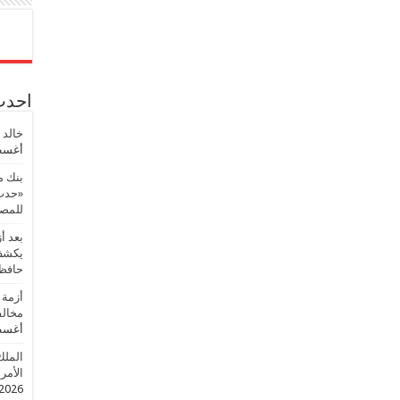
احدث 
خالد 
أغسطس
بنك م
«حدث 
للمصر
بعد أ
يكشف 
حافظ
أزمة 
مخالف
أغسطس
الملك
الأمريك
2026