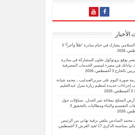
الأخبار
السلامي يشارك في ختام مبادرة “ظلاً وأجراً”
3
، 2026
صر يوقع بروتوكول تعاون للمشاركة في مبادرة
بياناتك في مصر» لتيسير الخدمات المصرفية
يين بالخارج
3 أغسطس، 2026
زمة صورة النوم على سريرالعندليب .. محمد شبانة
إجراءات جديدة لتنظيم زيارة منزل عبدالحليم
3 أغسطس، 2026
أرض المحلج بمغاغة تثير الجدل.. تساؤلات حول
ات التقسيم والبناء ومطالبات بالتحقيق
3
، 2026
 محمد السادس يتلقي برقية تهاني من الرئيس
ي بمناسبة الذكرى 27 لعيد العرش
3 أغسطس،