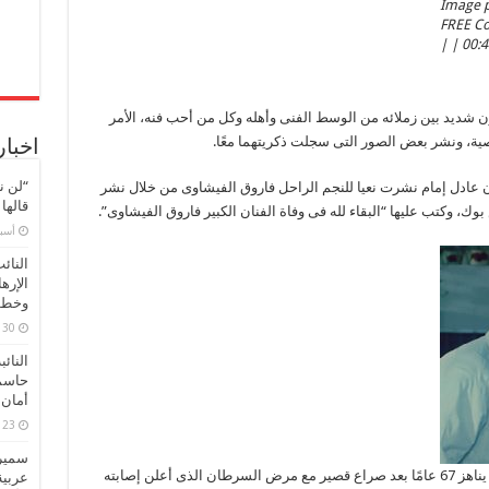
Image p
FREE Co
00:46:
ن شديد بين زملائه من الوسط الفنى وأهله وكل من أحب فنه، الأمر
ية، ونشر بعض الصور التى سجلت ذكريتهما معًا.
اخبار
“لن ن
 عادل إمام نشرت نعيا للنجم الراحل فاروق الفيشاوى من خلال نشر
قالها
ك، وكتب عليها “البقاء لله فى وفاة الفنان الكبير فاروق الفيشاوى”.
‏أس
النائ
الإره
وخطور
30 مارس، 2026
النائ
حاسم
أمان 
23 مارس، 2026
سميرة
توفى الفنان فاروق الفيشاوى فجر اليوم عن عمر يناهز 67 عامًا بعد صراع قصير مع مرض السرطان الذى أعلن إصابته
عربية