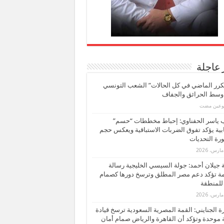
 عاجلة
كرر الماضي في كل الحالات” الشعب التونسي
 وسط الحرائق والجفاف
بوعين مضت
ب ياسر الحفناوي: إحباط مخططات “حسم”
ابية يؤكد تفوق الضربات الاستباقية ويعكس حجم
ة التحديات
بة جيلان أحمد: جولة السيسي الخليجية رسالة
ة تؤكد دعم مصر المطلق وترسخ دورها كصمام
للمنطقة
 الجنايني: القمة المصرية السعودية ترسخ قيادة
 موحدة وتؤكد أن القاهرة والرياض صمام أمان