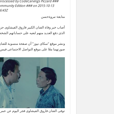
rocessed by CodeCarvings Piczard ###
mmunity Edition ### on 2015-10-13
43Z | |
متابعة-مروةحسن
أصاب خبر وفاة الفنان الكبير فاروق الفيشاوى حز
الذى دفع العديد منهم لنعيه على حساباتهم الشخص
ونشر موقع “سكاى نيوز” أن صفحة منسوبة للفنان
صورتهما معًا على موقع التواصل الاجتماعى فيس بو