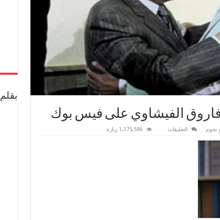
بقلم 
 فاروق الفيشاوي على فيس بوك
على
 نجوم
التعليقات
1,375,586 زيارة
الزعيم
عادل
إمام
ينعى
فاروق
الفيشاوي
على
فيس
بوك
مغلقة