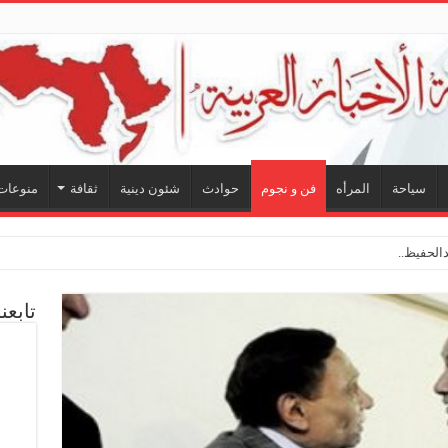
سياحة
المرأه
فن و نجوم
حوادث
شئون دينية
ثقافة
منوعات
الحفيظ.. شراكة فنية ترس
تابعن