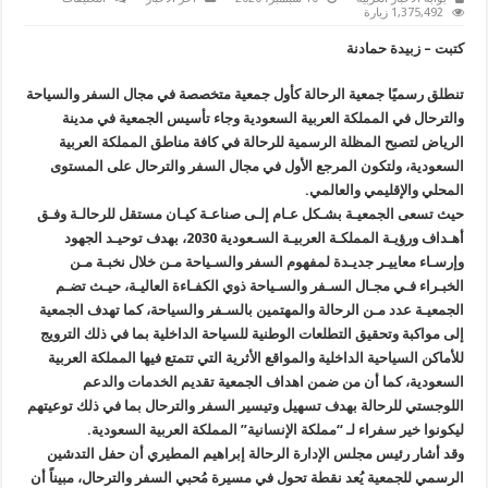
”
1,375,492 زيارة
الرحالة
”
كتبت – زبيدة حمادنة
تقيم
مؤتمراً
صحفياً
تنطلق رسميًا جمعية الرحالة كأول جمعية متخصصة في مجال السفر والسياحة
حول
السفر
والترحال في المملكة العربية السعودية وجاء تأسيس الجمعية في مدينة
والسياحة
السبت
الرياض لتصبح المظلة الرسمية للرحالة في كافة مناطق المملكة العربية
المقبل
السعودية، ولتكون المرجع الأول في مجال السفر والترحال على المستوى
مغلقة
المحلي والإقليمي والعالمي.
حيث تسعى الجمعيـة بشـكل عـام إلـى صناعـة كيـان مستقل للرحالـة وفـق
أهـداف ورؤيـة المملكـة العربيـة السـعودية 2030، بهدف توحيـد الجهود
وإرسـاء معاييـر جديـدة لمفهوم السفر والسـياحة مـن خلال نخبـة مـن
الخبـراء فـي مجـال السـفر والسـياحة ذوي الكفـاءة العاليـة، حيـث تضـم
الجمعيـة عدد مـن الرحالة والمهتمين بالسـفر والسياحة، كما تهدف الجمعية
إلى مواكبة وتحقيق التطلعات الوطنية للسياحة الداخلية بما في ذلك الترويج
للأماكن السياحية الداخلية والمواقع الأثرية التي تتمتع فيها المملكة العربية
السعودية، كما أن من ضمن اهداف الجمعية تقديم الخدمات والدعم
اللوجستي للرحالة بهدف تسهيل وتيسير السفر والترحال بما في ذلك توعيتهم
ليكونوا خير سفراء لـ “مملكة الإنسانية” المملكة العربية السعودية.
وقد أشار رئيس مجلس الإدارة الرحالة إبراهيم المطيري أن حفل التدشين
الرسمي للجمعية يُعد نقطة تحول في مسيرة مُحبي السفر والترحال، مبيناً أن