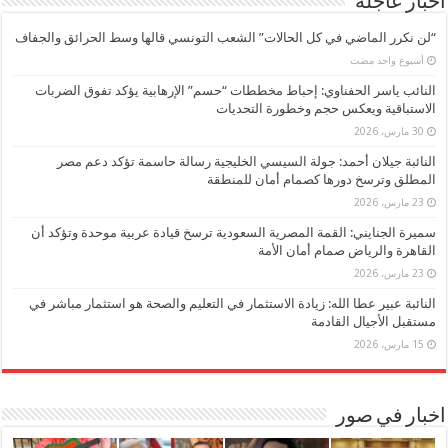
اخبار عاجلة
“لن نكرر الماضي في كل الحالات” الشعب التونسي قالها وسط الحرائق والجفاف
‏أسبوع واحد مضت
النائب ياسر الحفناوي: إحباط مخططات “حسم” الإرهابية يؤكد تفوق الضربات
الاستباقية ويعكس حجم وخطورة التحديات
30 مارس، 2026
النائبة جيلان أحمد: جولة السيسي الخليجية رسالة حاسمة تؤكد دعم مصر
المطلق وترسخ دورها كصمام أمان للمنطقة
23 مارس، 2026
سميرة الجنايني: القمة المصرية السعودية ترسخ قيادة عربية موحدة وتؤكد أن
القاهرة والرياض صمام أمان الأمة
23 مارس، 2026
النائبة عبير عطا الله: زيادة الاستثمار في التعليم والصحة هو استثمار مباشر في
مستقبل الأجيال القادمة
15 مارس، 2026
اخبار في صور