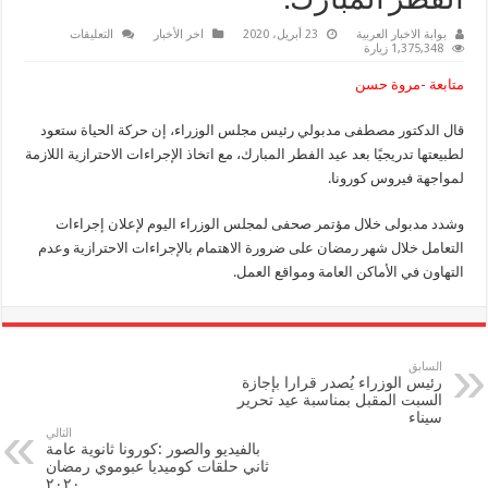
الفطر المبارك.
على
بوابة الاخبار العربية
23 أبريل، 2020
اخر الأخبار
التعليقات
الدكتور
1,375,348 زيارة
مصطفي
مدبولي
متابعة -مروة حسن
رئيس
الوزراء
:
قال الدكتور مصطفى مدبولي رئيس مجلس الوزراء، إن حركة الحياة ستعود
عودة
الحياة
لطبيعتها تدريجيًا بعد عيد الفطر المبارك، مع اتخاذ الإجراءات الاحترازية اللازمة
تدريجيا
بعد
لمواجهة فيروس كورونا.
عيد
الفطر
المبارك.
وشدد مدبولى خلال مؤتمر صحفى لمجلس الوزراء اليوم لإعلان إجراءات
مغلقة
التعامل خلال شهر رمضان على ضرورة الاهتمام بالإجراءات الاحترازية وعدم
التهاون في الأماكن العامة ومواقع العمل.
السابق
رئيس الوزراء يُصدر قرارا بإجازة
السبت المقبل بمناسبة عيد تحرير
سيناء
التالي
بالفيديو والصور :كورونا ثانوية عامة
ثاني حلقات كوميديا عبوموي رمضان
٢٠٢٠