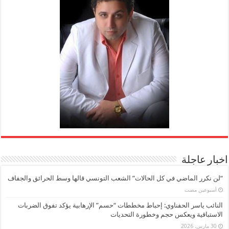
اخبار عاجلة
“لن نكرر الماضي في كل الحالات” الشعب التونسي قالها وسط الحرائق والجفاف
‏أسبوعين مضت
النائب ياسر الحفناوي: إحباط مخططات “حسم” الإرهابية يؤكد تفوق الضربات
الاستباقية ويعكس حجم وخطورة التحديات
30 مارس، 2026