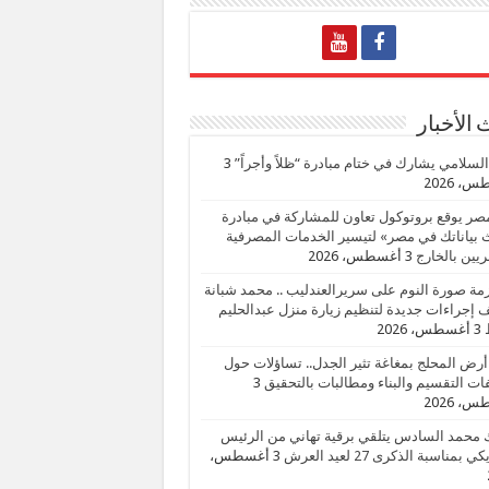
الأخبار
السلامي يشارك في ختام مبادرة “ظلاً وأجراً”
3
، 2026
صر يوقع بروتوكول تعاون للمشاركة في مبادرة
بياناتك في مصر» لتيسير الخدمات المصرفية
يين بالخارج
3 أغسطس، 2026
زمة صورة النوم على سريرالعندليب .. محمد شبانة
إجراءات جديدة لتنظيم زيارة منزل عبدالحليم
3 أغسطس، 2026
أرض المحلج بمغاغة تثير الجدل.. تساؤلات حول
ات التقسيم والبناء ومطالبات بالتحقيق
3
، 2026
 محمد السادس يتلقي برقية تهاني من الرئيس
ي بمناسبة الذكرى 27 لعيد العرش
3 أغسطس،