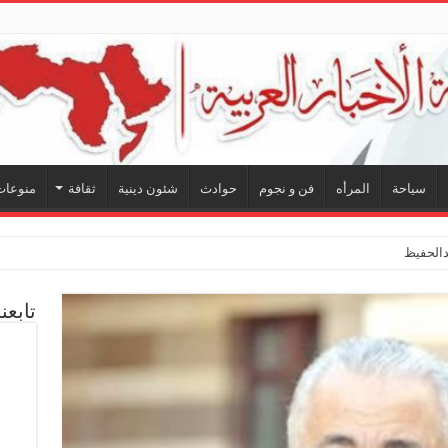
سياحة
المرأه
فن و نجوم
حوادث
شئون دينية
ثقافة
منوعات
لحفيظ.. شراكة فنية ترسم
تابعن