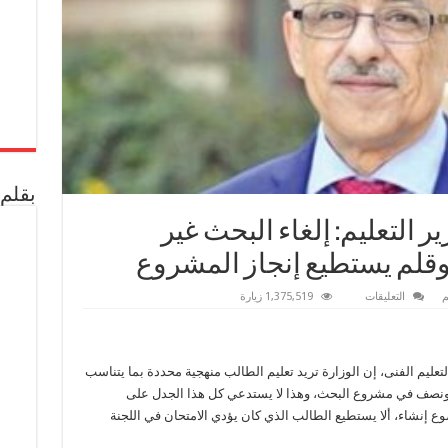
بقلم 
التعليم: إلغاء البحث غير
قلم يستطيع إنجاز المشروع
على
م
التعليقات
1,375,519 زيارة
الدكتور
طارق
شوقي
وزير
التعليم:
لتعليم الفنى، إن الوزارة تريد تعليم الطالب منهجية محددة بما يتناسب
إلغاء
البحث
نصف في مشروع البحث، وهذا لا يستدعي كل هذا الجدل على
غير
منطقى
ع إنشاء، ألا يستطيع الطالب الذي كان يؤدي الامتحان في اللجنة
ومن
لديه