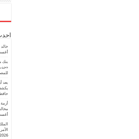
احدث 
خالد 
أغسطس
بنك م
«حدث 
للمصر
بعد أ
يكشف 
حافظ
أزمة 
مخالف
أغسطس
الملك
الأمريك
2026