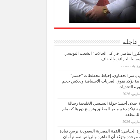
 عاجلة
كرر الماضي في كل الحالات” الشعب التونسي
 وسط الحرائق والجفاف
بوع واحد مضت
ب ياسر الحفناوي: إحباط مخططات “حسم”
ابية يؤكد تفوق الضربات الاستباقية ويعكس حجم
ة التحديات
بة جيلان أحمد: جولة السيسي الخليجية رسالة
ة تؤكد دعم مصر المطلق وترسخ دورها كصمام
للمنطقة
 الجنايني: القمة المصرية السعودية ترسخ قيادة
 موحدة وتؤكد أن القاهرة والرياض صمام أمان