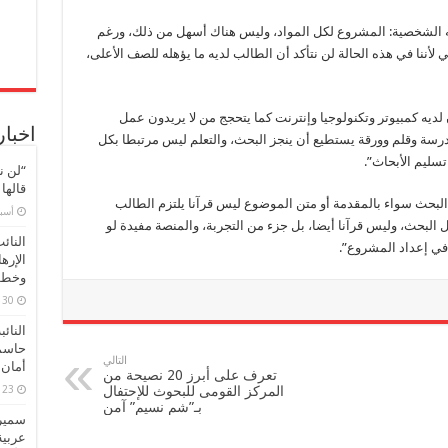
ورقة
وقلم
يستطيع
الشخصية: المشروع لكل المواد، وليس هناك أسهل من ذلك، ورغم
إنجاز
لأننا في هذه الحالة لن نتأكد أن الطالب لديه ما يؤهله للصف الأعلى،
المشروع
مغلقة
ن لديه كمبيوتر وتكنولوجيا وإنترنت كما يتحجج من لا يريدون عمل
اخبار
مدرسة وقلم وورقة يستطيع أن ينجز البحث، والتعلم ليس مرتبطا بكل
سليم الأبحاث”.
“لن ن
قالها
البحث سواء بالمقدمة أو متن الموضوع ليس قرآنا يلتزم الطالب
‏أس
البحث، وليس قرآنا أيضا، بل جزء من التجربة، والمنصة مفيدة لو
النائ
في إعداد المشروع”.
الإره
وخطور
30 مارس، 2026
النائ
حاسم
التالي
أمان 
تعرف على أبرز 20 نصيحة من
23 مارس، 2026
المركز القومى للبحوث للإحتفال
بـ”شم نسيم” آمن
سميرة
عربية