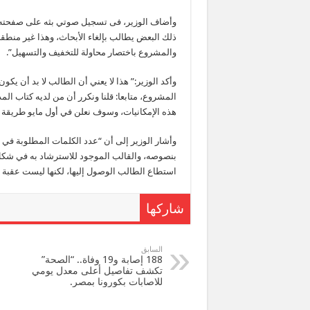
وأضاف الوزير، فى تسجيل صوتي بثه على صفحته 
ذلك البعض يطالب بإلغاء الأبحاث، وهذا غير منطقي 
والمشروع باختصار محاولة للتخفيف والتسهيل”.
وأكد الوزير:” هذا لا يعني أن الطالب لا بد أن يكو
المشروع، متابعا: قلنا ونكرر أن من لديه كتاب ال
هذه الإمكانيات، وسوف نعلن في أول مايو طريقة ت
وأشار الوزير إلى أن “عدد الكلمات المطلوبة في 
بنصوصه، والقالب الموجود للاسترشاد به في شكل 
استطاع الطالب الوصول إليها، لكنها ليست عقبة 
شاركها
السابق
188 إصابة و19 وفاة.. “الصحة”
تكشف تفاصيل أعلى معدل يومي
للاصابات بكورونا بمصر.