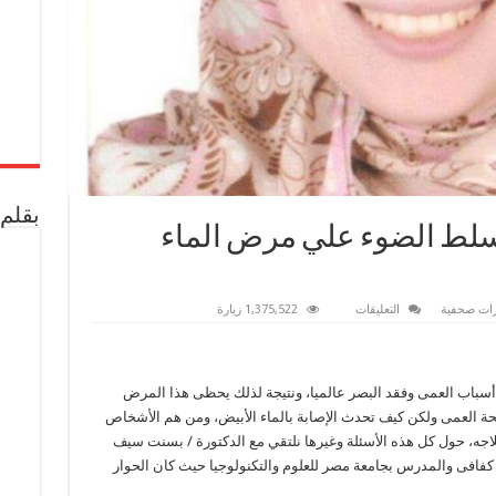
بقلم 
لط الضوء علي مرض الماء
على
ات صحفية
التعليقات
1,375,522 زيارة
الدكتورة
بسنت
سيف
تسلط
الضوء
ر أسباب العمى وفقد البصر عالميا، ونتيجة لذلك يحظى هذا المرض
علي
مرض
فحة العمى ولكن كيف تحدث الإصابة بالماء الأبيض، ومن هم الأشخاص
الماء
الأبيض
اجه، حول كل هذه الأسئلة وغيرها نلتقي مع الدكتورة / بسنت سيف
مغلقة
افى والمدرس بجامعة مصر للعلوم والتكنولوجيا حيث كان الحوار