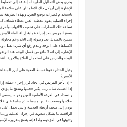
يجري بعض التحاليل الطبية له إضافة إلى تخطيط ا
الإشارة إلى أن كل ذلك للاطمئنان على سلامة الم
باستخدام قطرات توضع للعين، وبهذه الطريقة يتمكن
إجراء العملية يقوم بتغطية العين بغطاء شفاف 
تساعد تلك القطرات على تخفيف الالتهاب وأخرى 
ينصح المريض بعد إجراء عملية إزالة الماء الأبيض
يمسح بالمنديل بعد وصوله إلى الخد وعم محاولة 
الاستلقاء على الوجه وعدم رفع أي شيء ثقيل، ويم
الإشارة إلى انه لا مانع من غسل الوجه عند الوض
الوجه والحرص على استعمال العلاج والأدوية بانت
وقبل الختام دعونا نسلط الضوء على ابرز المضاعفا
الأبيض؟
– إن تأخر المريض في اتخاذ قرار إجراء عملية إز
إذا اعتمت تماما ربما يكبر حجمها وتنتفخ ما يؤدي 
وانسداد في الغرفة الأمامية للعين وهو ما يسمى ا
صلابتها ويصعب تفتيتها مسببا نتائج سلبية على خلا
يؤدي إلى ضعف أربطة العدسة والتي تعمل على تثبي
الراقصة ما يشكل صعوبة في إجراء العملية وربما ي
وتثبيتها في القزحية، ولذا فإنه ينصح بضرورة الإس