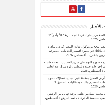
الأخبار
السلامي يشارك في ختام مبادرة “ظلاً وأجراً”
3
، 2026
صر يوقع بروتوكول تعاون للمشاركة في مبادرة
بياناتك في مصر» لتيسير الخدمات المصرفية
يين بالخارج
3 أغسطس، 2026
زمة صورة النوم على سريرالعندليب .. محمد شبانة
إجراءات جديدة لتنظيم زيارة منزل عبدالحليم
3 أغسطس، 2026
أرض المحلج بمغاغة تثير الجدل.. تساؤلات حول
ات التقسيم والبناء ومطالبات بالتحقيق
3
، 2026
 محمد السادس يتلقي برقية تهاني من الرئيس
ي بمناسبة الذكرى 27 لعيد العرش
3 أغسطس،