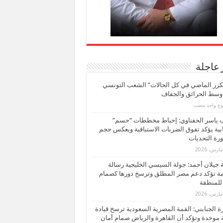
 عاجلة
كرر الماضي في كل الحالات” الشعب التونسي
 وسط الحرائق والجفاف
بوع واحد مضت
ب ياسر الحفناوي: إحباط مخططات “حسم”
ابية يؤكد تفوق الضربات الاستباقية ويعكس حجم
ة التحديات
بة جيلان أحمد: جولة السيسي الخليجية رسالة
ة تؤكد دعم مصر المطلق وترسخ دورها كصمام
للمنطقة
 الجنايني: القمة المصرية السعودية ترسخ قيادة
 موحدة وتؤكد أن القاهرة والرياض صمام أمان