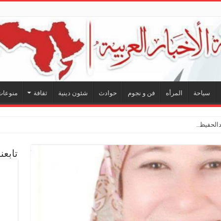
سياحة
المرأه
فن و نجوم
حوادث
شئون دينية
ثقافة
منوعات
لحفيظ.. شراكة فنية ترسم ملام
تابعن