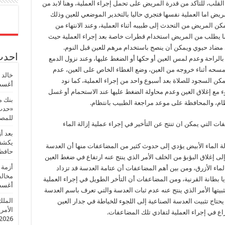
لقلب، للتأكد من قدرة المريض على تحمل إجراء العملية، وهنا لابد من
ريض اما العملية نفسها فتجري حاليا بالتخدير الموضعي للعين وذلك
 المريض من التحدث إلى طبيبه أثناء العملية، وعند الانتهاء من
كما يطلب من المريض استخدام قطرات خاصة بعد إجراء العملية حيث
مضاد حيوي ويمكن أن ينصح باستخدام مرهم للعين قبل النوم.
احدث 
 بالراحة وعدم لمس العين أو حكها أو الضغط عليها، وعند نزول الدمع
مسحه أثناء خروجه من العين، وضع الغطاء الخاص على العين، عدم
خالد 
كن السجود للصلاة بعد أسبوع واحد من إجراء العملية، كما نود
أغسطس
وء مع إغلاق العين وعدم محاولة الضغط عليها عند الاستحمام أو غسل
بنك م
ظام، والمحافظة على موعد مراجعة الطبيب بانتظام.
«حدث 
للمصر
ت التي يمكن ان تنتج عن التأخير في إجراء عملية إزالة الماء
بعد أ
يكشف 
الة الماء الأبيض يؤدي إلى حدوث كثير من المضاعفات منها أن العدسة
حافظ
إلى إغلاق البؤبؤ من الخلف الأمر الذي ينتج عنه ارتفاع في ضغط العين
أزمة 
لماء الأزرق، ومن بين أهم المضاعفات أن عتامة العدسة قد تزداد
مخالف
يا بطانة القرنية، ومن المضاعفات أن التأخر الطويل في إجراء العملية
أغسطس
تها الأمر الذي ينتج عنه عدم ثبات العدسة والتي تعرف باسم العدسة
الملك
حتاج تثبيت العدسة الصناعية إلى اللجوء للخياطة في جدار العين
الأمريك
راع في إجراء العملية لتفادي تلك المضاعفات.
2026