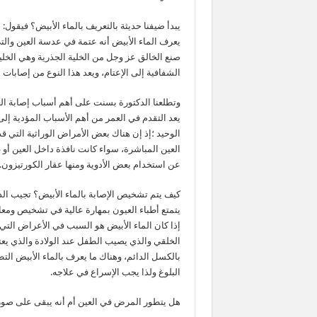
يبدأ ضيفنا حديثة بالتعريف بالماء الأبيض؟ فيقول:
يعرف الماء الأبيض أنه عتمة في عدسة العين وا
صنع الخالق عز وجل من الخلية الجذرية وهي الخلي
الشفافية إلى الإعتام، ويعد هذا النوع من إصابات ا
وتطلعنا الدكتورة بسنت على أهم أسباب إصابة العي
يعد التقدم في العمر من أهم الأسباب المؤدية إلى 
الوحيد ؛إذ إن هناك بعض الأمراض الوراثية التي 
العين المباشرة، سواء كانت نافذة داخل العين أو
عن استخدام بعض الأدوية ومنها عقار الكورتيزون.
كيف يتم تشخيص الإصابة بالماء الأبيض؟ تجيب الد
يتمتع أطباء العيون بمهارة عالية في تشخيص ومعا
إذا كان الماء الأبيض هو السبب في الأعراض التي
الخلقي والذي يصيب الطفل عند الولادة والذي يعت
بالكسل الدائم، وهناك ما يعرف بالماء الأبيض الت
البلوغ ولذا يجب الإسراع في علاجه.
هل يتطور المرض في العين أم أنه يبقى على صور