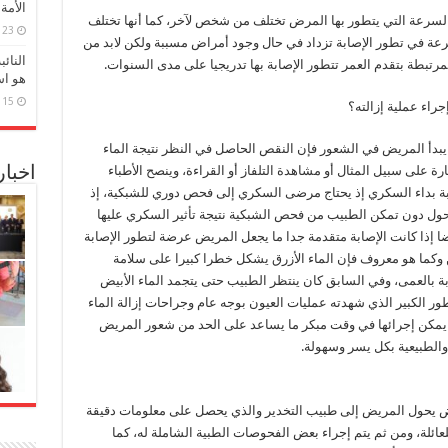
الأمة
السرعة التي يتطور بها المرض تختلف من شخص لآخر، كما أنها تختلف
23 مارس، 2026
ة في تطور الإصابة تزداد في حال وجود أمراض مسببة ولكن لابد من
النائ
المرتبطة بتقدم العمر تتطور الإصابة بها تدريجيا على مدى السنوات.
هو اس
15 مارس، 2026
جراء عملية إزالته؟
ا يبدأ المريض في الشعور فإن النقص الحاصل في النظر نتيجة الماء
رة على سبيل المثال أو مشاهدة التلفاز أو القراءة، وينصح الأطباء
اخبا
إصابة بداء السكري إذ يحتاج مرضى السكري إلى فحص دوري للشبكية، إذ
ول دون تمكن الطبيب من فحص الشبكية نتيجة تأثير السكري عليها
يضا إذا كانت الإصابة متقدمة جدا ما يجعل المريض عرضة لتطور الإصابة
ين وكما هو معروف فإن الماء الأزرق يشكل خطرا كبيرا على سلامة
بة بالعمى، وفي السابق كان ينتظر الطبيب حتى يتجمد الماء الأبيض
لتطور الكبير الذي شهدته عمليات العيون بوجه عام وجراحات إزالة الماء
ذ يمكن إجرائها في وقت مبكر ما يساعد على الحد من شعور المريض
 والطبيعية بكل يسر وسهولة.
بيض يحول المريض إلى طبيب التخدير والذي يحصل على معلومات دقيقة
عائلة، ومن ثم يتم إجراء بعض الفحوصات الطبية الشاملة له، كما