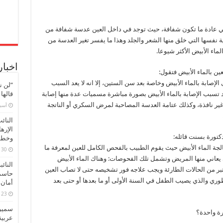
لتي عادة ما تكون شفافة، حيث توجد في داخل العين عدسة شفافة من
ة نفسها التي خلق منها الشعر والجلد وهذا ما يفسر تغير العدسة من
لماء الأبيض الأكثر شيوعا.
اخبار
ن بالماء الأبيض فتقول:
الإصابة بالماء الأبيض وخاصة بعد سن الستين، إلا انه لا يعد السبب
“لن ن
قد تسبب الإصابة بالماء الأبيض بصورة مباشرة مسميات عدة منها إصابة
قالها
 غير نافذة، وكذلك عتامة العدسة المصاحبة لمرض السكري أو الناتجة
‏أس
النائ
الإره
كتورة بسنت قائله:
وخطور
لجة الماء الأبيض حيث يقوم الطبيب بالفحص الكامل للعين لمعرفة ما
30 مارس، 2026
 يعاني منها المريض وتشمل تلك الفحوصات: وهناك الماء الأبيض
النائ
بر من الحالات الطارئة ويجب علاجه فور تشخيصه حتى لا تصاب العين
حاسم
طوري والذي يصيب الطفل في السنة الأولى أو ما بعدها أو حتى بعد
أمان 
23 مارس، 2026
سميرة
ة واحدة؟
عربية