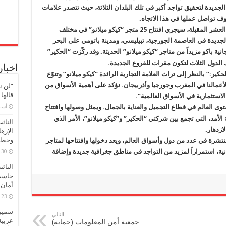
ميلانو”
الجديدة لتحقيق تواجد أكبر في تلك البلدان الثلاثة، حيث تتصدر علامات
لتعزيز
تواجدها
وف تواصل عملها في هذا الاتجاه.
الحالي
في
ووفقاً لخطة الحكير التوسعية على مدار السنوات العشر المقبلة، سيجري افتتاح 25 متجر “كيكو ميلانو” في مختلف
المغرب
جديدة في العاصمة الجورجية، تبيليسي، ومدينة باتومي على البحر
وجورجيا
وأذربيجان
ية باكو مزيداً من متاجر “كيكو ميلانو” الحديثة. وقد ركّزت “الحكير”
مغلقة
الدول الثلاث لتكون مقرات للفروع الجديدة.
اخبار
:” بالنظر إلى تراث العلامة التجارية الرائدة “كيكو ميلانو” وتنوّع
 لأعمالنا في المغرب وجورجيا وأذربيجان. نؤكد على أهمية الأسواق من
“لن ن
قالها
الاستثمارية في الأسواق العالمية”.
‏أس
ستوى العالم في قطاع التجميل والعناية بالجمال. ويمثل وصولها وافتتاح
لأمد، التي تجمع بين شركتي “الحكير” و”كيكو ميلانو”، الأمر الذي
النائ
ازدهار.
الإره
وخطور
منتشرة في عدد من دول وأسواق العالم، ويعد دخولها وافتتاحها لمتاجر
نية، استمراراً لمزيد من التواجد في مناطق جغرافية جديدة وإضافة
30 مارس، 2026
النائ
حاسم
أمان 
23 مارس، 2026
سميرة
التالي
عربية
جمعية أمن المعلومات (حماية)