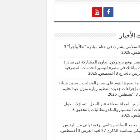
الأخبار
السلامي يشارك في ختام مبادرة “ظلاً وأجراً”
3
، 2026
صر يوقع بروتوكول تعاون للمشاركة في مبادرة
بياناتك في مصر» لتيسير الخدمات المصرفية
يين بالخارج
3 أغسطس، 2026
زمة صورة النوم على سريرالعندليب .. محمد شبانة
إجراءات جديدة لتنظيم زيارة منزل عبدالحليم
3 أغسطس، 2026
أرض المحلج بمغاغة تثير الجدل.. تساؤلات حول
ات التقسيم والبناء ومطالبات بالتحقيق
3
، 2026
 محمد السادس يتلقي برقية تهاني من الرئيس
ي بمناسبة الذكرى 27 لعيد العرش
3 أغسطس،