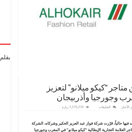
بقلم 
 متاجر “كيكو ميلانو” لتعزيز
غرب وجورجيا وأذربيجان
على
 الأخبار
التعليقات
1,375,370 زيارة
“الحكير”
تفتتح
المزيد
من
 فيها حالياً، قرّرت شركة فواز عبد العزيز الحكير وشركاه، الشركة
متاجر
جر العلامة التجارية الإيطالية “كيكو ميلانو” في المغرب وجورجيا
“كيكو