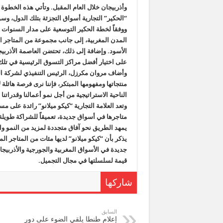
وأذربيجان خلال العام المقبل. وتأتي هذه الخطوة 
“الحكير” التجارية أسواق التجزئة بتلك الدول، وس
المدن المغربية، إلى جانب مجموعة من المتاجر ال
الأسود. وإضافة إلى ذلك، تحتضن العاصمة الأذربيجان
على اختيار أفضل مراكز التسوق الرئيسية في تلك 
وأضاف مروان مكرزل، الرئيس التنفيذي لشركة الحكير
منتجاتها ومفهومها المبتكر، فإننا نرى فرصة هائلة
الناحية الاستراتيجية من أجل نمو أعمالنا وقدراتنا 
وتعد العلامة التجارية “كيكو ميلانو” رائدة على م
متاجرها في أسواق جديدة، تعميقاً للشراكة طويلة ا
يمهد الطريق نحو آفاق متجددة لمزيد من النمو وال
يذكر بأن “كيكو ميلانو” لديها مئات من المتاجر ال
جديدة في الأسواق المغربية والجورجية والأذربيجا
قيمة لسلسلتها في مجال التجميل.
شاركها
السابق
إعلام طنطا يلقي الضوء على دور