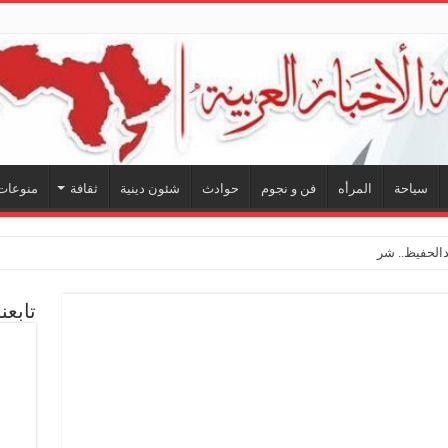
سياحة
المرأه
فن و نجوم
حوادث
شئون دينية
ثقافة
منوعات
لحفيظ.. شراكة فنية ترسم م
تابعن