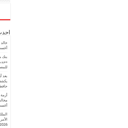
احدث 
خالد 
أغسطس
بنك م
«حدث 
للمصر
بعد أ
يكشف 
حافظ
أزمة 
مخالف
أغسطس
الملك
الأمريك
2026