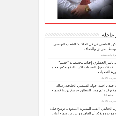
 عاجلة
كرر الماضي في كل الحالات” الشعب التونسي
 وسط الحرائق والجفاف
بوع واحد مضت
ب ياسر الحفناوي: إحباط مخططات “حسم”
ابية يؤكد تفوق الضربات الاستباقية ويعكس حجم
ة التحديات
بة جيلان أحمد: جولة السيسي الخليجية رسالة
ة تؤكد دعم مصر المطلق وترسخ دورها كصمام
للمنطقة
 الجنايني: القمة المصرية السعودية ترسخ قيادة
 موحدة وتؤكد أن القاهرة والرياض صمام أمان