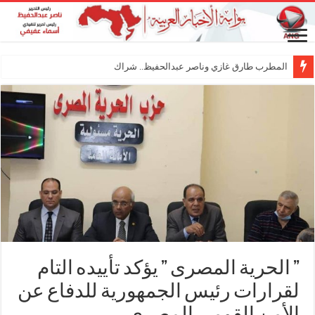
المطرب طارق غازي وناصر عبدالحفيظ.. شراكة فنية ترس
” الحرية المصرى ” يؤكد تأييده التام
لقرارات رئيس الجمهورية للدفاع عن