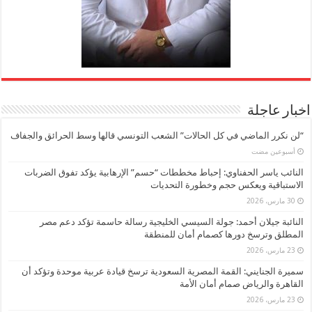
اخبار عاجلة
“لن نكرر الماضي في كل الحالات” الشعب التونسي قالها وسط الحرائق والجفاف
‏أسبوعين مضت
النائب ياسر الحفناوي: إحباط مخططات “حسم” الإرهابية يؤكد تفوق الضربات
الاستباقية ويعكس حجم وخطورة التحديات
30 مارس، 2026
النائبة جيلان أحمد: جولة السيسي الخليجية رسالة حاسمة تؤكد دعم مصر
المطلق وترسخ دورها كصمام أمان للمنطقة
23 مارس، 2026
سميرة الجنايني: القمة المصرية السعودية ترسخ قيادة عربية موحدة وتؤكد أن
القاهرة والرياض صمام أمان الأمة
23 مارس، 2026