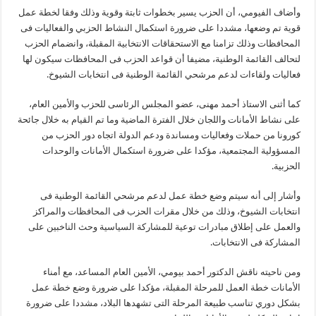
وأضاف الفيومي، أن الحزب يسير بخطوات ثابتة وقوية وذلك وفقا لخطة عمل
قوية تم وضعها، مشددا على ضرورة استكمال النشاط الحزبي والفعاليات فى
المحافظات وذلك تزامنا مع الاستحقاقات الانتخابية المقبلة، وانضمام الحزب
لتحالف القائمة الوطنية، مضيفا أن قواعد الحزب فى المحافظات سيكون لها
فعاليات ولقاءات لدعم مرشحي القائمة الوطنية فى انتخابات الشيوخ.
كما أثنى الاستاذ أحمد مهنى، عضو المجلس الرئاسى للحزب والأمين العام،
على نشاط الأمانات واللجان خلال الفترة الماضية وما تم القيام به خلال جائحة
كورونا من حملات وفعاليات ومساندة ودعم الدولة اتجاه دور الحزب من
المسؤولية المجتمعية، مؤكدا على ضرورة استكمال الأمانات والوحدات
الحزبية.
وأشار إلى أنه سيتم وضع خطة عمل لدعم مرشحي القائمة الوطنية فى
انتخابات الشيوخ، وذلك من خلال مقرات الحزب فى المحافظات والمراكز
والعمل على إطلاق مبادرات توعية للمشاركة السياسية وحث الناخبين على
المشاركة فى الانتخابات.
ومن ناحيته ناقش الدكتور أحمد بيومي، الأمين العام المساعد، مع أمناء
الأمانات خطة العمل للمرحلة المقبلة، مؤكدا على ضرورة وضع خطة عمل
بشكل دوري تناسب طبيعة المرحلة التى تشهدها البلاد، مشددا على ضرورة