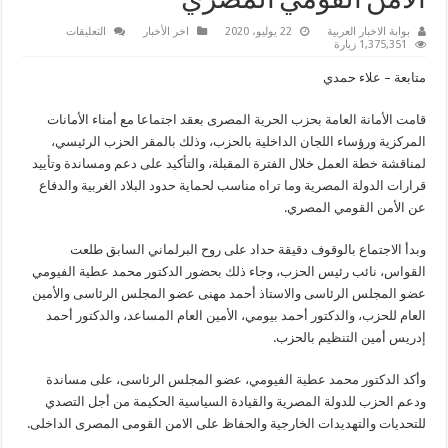
الأمن القومي المصري
على
بوابة الاخبار العربية
22 يوليو، 2020
اخر الأخبار
التعليقات
”
1,375,351 زيارة
الحرية
المصرى
متابعة – علاء حمدي
”
يؤكد
تأييده
قامت الأمانة العامة بحزب الحرية المصرى بعقد اجتماعا مع أمناء الأمانات
التام
لقرارات
المركزية ورؤساء اللجان الداخلية بالحزب، وذلك بالمقر الحزب الرئيسي،
رئيس
الجمهورية
لمناقشة خطة العمل خلال الفترة المقبلة، والتأكيد على دعم ومساندة وتأييد
للدفاع
قرارات الدولة المصرية وما تراه مناسب لحماية حدود البلاد الغربية والدفاع
عن
الأمن
عن الأمن القومي المصري.
القومي
المصري
مغلقة
وبدأ الاجتماع بالوقوف دقيقة حداد على روح البرلماني السابق طلعت
القواس، نائب رئيس الحزب، وجاء ذلك بحضور الدكتور محمد عطية الفيومي
عضو المجلس الرئاسى والاستاذ أحمد مهنى عضو المجلس الرئاسى والأمين
العام للحزب، والدكتور أحمد بيومي، الأمين العام المساعد، والدكتور أحمد
إدريس أمين التنظيم بالحزب.
وأكد الدكتور محمد عطية الفيومي، عضو المجلس الرئاسى، على مساندة
ودعم الحزب للدولة المصرية والقيادة السياسية الحكيمة من أجل التصدي
للتحديات والتهديدات الخارجية والحفاظ على الامن القومى المصرى الداخلى.