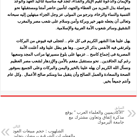
والإيمان والدعوة لقيم الإيثار والفداء، لنجد فيه مناسبة لتأكيد العهد والوعد
بمواصلة بذل المزيد من العطاء والجهد، لتأمين حاضر أمتنا ومستقبلها نحو
التنمية والنماء والرخاء، ونرجو من المولى عز وجل الجزاء مبتهلين إليه سبحانه
وتعالى أن يجعله شهر خير وبركة وأمن وسلام على شعب مصر والمغرب
الشقيق وسائر شعوب الأمة العربية والإسلامية.
يهل علينا هذا الشهر الكريم فى كل عام .. لتتجلى فيه فيوض من البركات
ولترتقي فيه الأنفس بذكر الرحمن.. وها هو يطل علينا وقد أعلنت الأمة
المصرية فى إجماع كاسح .. عزمها على بلوغ مسيرتها مراتب المجد وسعيها
رغم كيد الحاقدين.. نحو مستقبل مفعم بالأمن والإزدهار لشعب مصر العظيم
و
نسأل الله الكريم أن يهله علينا بالخير واليمن والبركات وعلى الجميع بموفور
الصحة والسعادة والعمل الصالح وأن يتقبل منا ومنكم صالح الأعمال . وكل عام
وأنتم جميعاً بخير.
السابق
“الأكاديميين والعلماء العرب ” يوقع
مذكرة إتفاق وتعاون مشترك مع
جامعة اليرموك
التالي
الشلهوب : حجم مبيعات العود
والعطورات الشرقية برمضان يتجاوز