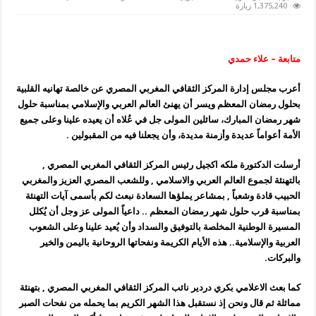
“الثقافي
1,375,240 زيارة
المغربي
المصري
”
يعرب
عن
متابعة – علاء حمدي
خالصة
تهانيه
القلبية
بحلول
أعرب مجلس إدارة المركز الثقافي المغربي المصري عن خالصة تهانيه القلبية
رمضان
بحلول رمضان المعظم ويسر أن يهنئ العالم العربي والإسلامي بمناسبة حلول
المعظم
مغلقة
شهر رمضان المبارك، سائلين المولى جل في عُلاه أن يعيده علينا وعلى جميع
الأمة أعواماً عديدة وأزمنة مديدة، وأن يجعلنا فيه من المقبولين .
أرسلت الدكتورة ملكه اكجيل رئيس المركز الثقافي المغربي المصري ,
بالتهنئة لجموع العالم العربي والاسلامي , وللشعب المصري العزيز والمغربي
الحبيب قادة وشعباً , بمشاعر يملؤها السعادة نبعث لكم بأسمى آيات التهنئة
بمناسبة قرب حلول شهر رمضان المعظم .. داعياً المولى عز وجل أن يُكلل
المسيرة الوطنية المخلصة بالتوفيق والسداد وأن يُعيد علينا وعلى الشعوب
العربية والإسلامية.. هذه الأيام الكريمة ونفحاتها الروحانية باليمن والخير
والبركات.
كما بعث الاعلامي بكري دردير نائب المركز الثقافي المغربي المصري , بتهنئة
مماثلة ثم قال ونحن إذ نستقبل هذا الشهر الكريم بما يحمله من نفحات الصبر