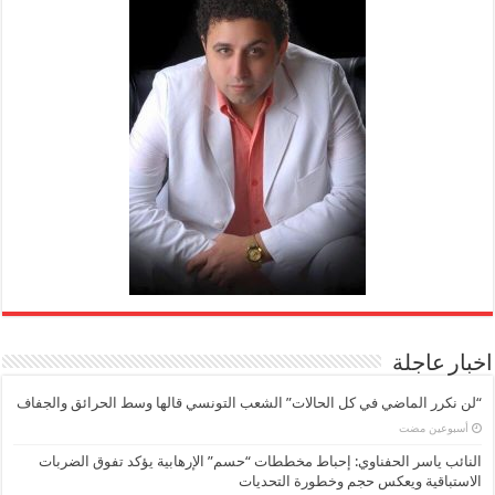
اخبار عاجلة
“لن نكرر الماضي في كل الحالات” الشعب التونسي قالها وسط الحرائق والجفاف
‏أسبوعين مضت
النائب ياسر الحفناوي: إحباط مخططات “حسم” الإرهابية يؤكد تفوق الضربات
الاستباقية ويعكس حجم وخطورة التحديات