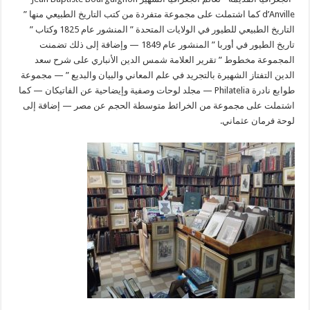
d’Anville كما اشتملت على مجموعة متفردة من كتب التاريخ الطبيعي منها ”
التاريخ الطبيعي للطيور في الولايات المتحدة ” المنشور عام 1825 وكتاب ”
تاريخ الطيور في أوربا ” المنشور عام 1849 — وإضافة إلى ذلك تضمنت
المجموعة مخطوط ” تقرير العلامة شمس الدين الأنباري على شرح سعد
الدين التفتاز الشهيرة بالتجريد في علم المعاني والبيان والبديع ” — مجموعة
طوابع نادرة Philatelia — مجلد لوحات وصفية وإيضاحية عن الفاتيكان — كما
اشتملت على مجموعة من الخرائط متوسطة الحجم عن مصر — إضافة إلى
لوحة فرمان عثماني.