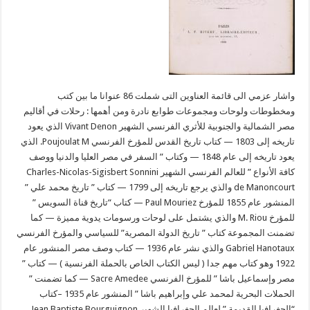
واشار عزمي الى قائمة العناوين التى شملت 86 عنوانا ما بين كتب
ومخطوطات ولوحات ومجموعات طوابع نادرة ومن أهمها : رحلات في أقاليم
مصر الشمالية والجنوبية للأثري الفرنسي الشهير Vivant Denon الذي يعود
تاريخه إلى 1803 — كتاب تاريخ القدس للمؤرخ الفرنسي Poujoulat M. الذي
يعود تاريخه إلى عام 1848 — وكتاب ” السفر في مصر العليا والدنيا ووصف
كافة الأنواع ” للعالم الفرنسي الشهير Charles-Nicolas-Sigisbert Sonnini
de Manoncourt والذي يرجع تاريخه إلى 1799 — كتاب ” تاريخ محمد علي ”
المنشور عام 1855 للمؤرخ Paul Mouriez — كتاب “تاريخ قناة السويس ”
للمؤرخ M. Riou والذي يشتمل على لوحات ورسومات يدوية مميزة — كما
تضمنت المجموعة كتاب ” تاريخ الدولة المصرية” للسياسي والمؤرخ الفرنسي
Gabriel Hanotaux والذي نشر عام 1936 — كتاب وصف مصر المنشور عام
1922 وهو كتاب مهم جدا ( ليس الكتاب الخاص بالحملة الفرنسية ) — كتاب ”
مصر وإسماعيل باشا ” للمؤرخ الفرنسي Sacre Amedee — كما تضمنت ”
الحملات البحرية لمحمد علي وإبراهيم باشا ” المنشور عام 1935 –كتاب
“الجغرافيا القديمة ” لعالم الجغرافيا الشهير Jean Baptiste Bourguignon