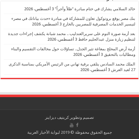
خالد السلامي يشارك في ختام مبادرة “ظلاً وأجراً”
3 أغسطس، 2026
بنك مصر يوقع بروتوكول تعاون للمشاركة في مبادرة «حدث بياناتك في مصر»
لتيسير الخدمات المصرفية للمصريين بالخارج
3 أغسطس، 2026
بعد أزمة صورة النوم على سريرالعندليب .. محمد شبانة يكشف إجراءات جديدة
لتنظيم زيارة منزل عبدالحليم حافظ
3 أغسطس، 2026
أزمة أرض المحلج بمغاغة تثير الجدل.. تساؤلات حول مخالفات التقسيم والبناء
ومطالبات بالتحقيق
3 أغسطس، 2026
الملك محمد السادس يتلقي برقية تهاني من الرئيس الأمريكي بمناسبة الذكرى
27 لعيد العرش
3 أغسطس، 2026
تصميم وتطوير
كريتيف ديزاينز
جميع الحقوق محفوظة © 2019 لبوابة الأخبار العربية