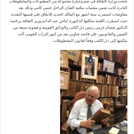
حسن
نجحت وزارة الثقافة فى ضم وحيازة مجموعة من المطبوعات والمخطوطات
كامي
النادرة كانت ضمن مقتنيات مكتبة الفنان الراحل حسن كامى وذلك بعد
”
المستشرق
مفاوضات استمرت ستة اشهر مع المالك الجديد للاتفاق على قيمتها النقدية
“..وعبد
الدايم
حيث استقرت اللجنة شكلتها الدكتورة ايناس عبد الدايم وزير الثقافة برئاسة
:
الدكتور هشام عزمى رئيس دار الكتب والوثائق القومية وعضوية سبعة من
الدولة
تبذل
الفنيين والقانونيين على قائمة عناوين تعد من كنوز التراث القومى آلت
جهوداً
متواصلة
ملكيتها إلى دار الكتب وفقاً لقانون المخطوطات .
لصون
ذاكرة
الامة
مغلقة