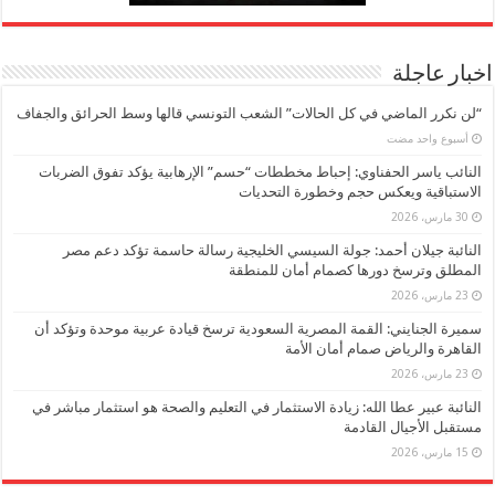
اخبار عاجلة
“لن نكرر الماضي في كل الحالات” الشعب التونسي قالها وسط الحرائق والجفاف
‏أسبوع واحد مضت
النائب ياسر الحفناوي: إحباط مخططات “حسم” الإرهابية يؤكد تفوق الضربات
الاستباقية ويعكس حجم وخطورة التحديات
30 مارس، 2026
النائبة جيلان أحمد: جولة السيسي الخليجية رسالة حاسمة تؤكد دعم مصر
المطلق وترسخ دورها كصمام أمان للمنطقة
23 مارس، 2026
سميرة الجنايني: القمة المصرية السعودية ترسخ قيادة عربية موحدة وتؤكد أن
القاهرة والرياض صمام أمان الأمة
23 مارس، 2026
النائبة عبير عطا الله: زيادة الاستثمار في التعليم والصحة هو استثمار مباشر في
مستقبل الأجيال القادمة
15 مارس، 2026