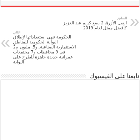
السابق
الفيل الأزرق 2 يضع كريم عبد العزيز
كأفضل ممثل لعام 2019
التالي
الحكومة تنهي استعداداتها لإطلاق
البوابة الحكومية للمناطق
الاستثمارية الصناعية..و5. مليون م2
في 9 محافظات و7 مجتمعات
عمرانية جديدة جاهزة للطرح على
البوابة
تابعنا على الفيسبوك