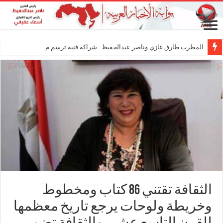
المطرب طارق غازي وناصر عبدالحفيظ.. شراكة فنية ترسم ملامح مستقبل الكليب ا
الثقافة تقتني 86 كتاب ومخطوط
وخريطة ولوحات يرجع تاريخ معظمها