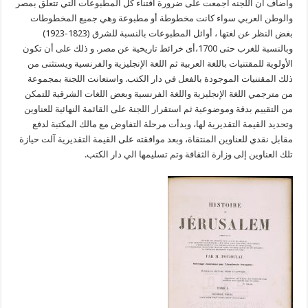
واضاف ان اللجنه أجمعت على ضرورة اقتناء كل المطبوعات التي تتعلق بمصر
والوطن العربي سواء كانت مخطوطة أو مطبوعة وهي جميع المخطوطات
بغض النظر عن لغتها ، أوائل المطبوعات بالنسبة للشرق (1823-1923)
وبالنسبة للغرب حتى 1700،أى خرائط تاريخية عن مصر. و ذلك على أن تكون
الأولوية للمقتنيات باللغة العربية ثم اللغة الإنجليزية والفرنسية ويستثنى من
ذلك المقتنيات الموجودة بالفعل في دار الكتب. واستعانت اللجنة بمجموعة
من مترجمي اللغة الإنجليزية واللغة الفرنسية وبعض اللغات الشرقية للتمكن
من التقييم بدقة وموضوعية ثم استقرار اللجنة على القائمة النهائية للعناوين
وتحديد القيمة التقديرية لها، وبدأت مرحلة التفاوض مع مالك المكتبة لدفع
مقابل نقدي للعناوين المنتقاة، وبعد موافقته على القيمة التقديرية آلت حيازة
تلك العناوين إلى وزارة الثقافة وتم تسليمها الي دار الكتب.