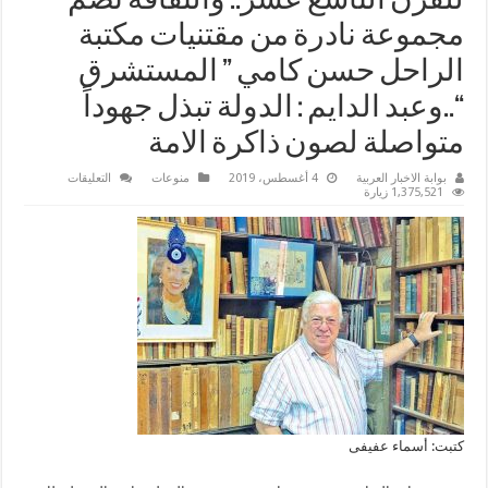
للقرن التاسع عشر.. والثقافة تضم
مجموعة نادرة من مقتنيات مكتبة
الراحل حسن كامي ” المستشرق
“..وعبد الدايم : الدولة تبذل جهوداً
متواصلة لصون ذاكرة الامة
على
بوابة الاخبار العربية
4 أغسطس، 2019
منوعات
التعليقات
الثقافة
1,375,521 زيارة
تقتني
86
كتاب
ومخطوط
وخريطة
ولوحات
يرجع
تاريخ
معظمها
للقرن
التاسع
عشر..
والثقافة
تضم
مجموعة
نادرة
من
كتبت: أسماء عفيفى
مقتنيات
مكتبة
الراحل