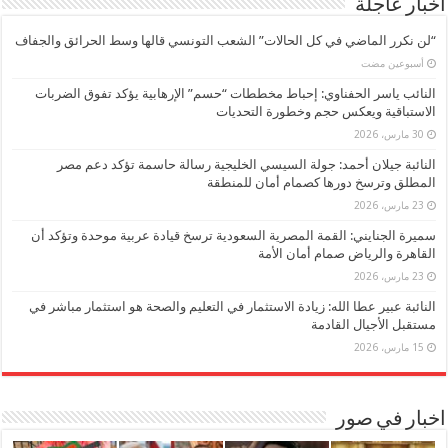
اخبار عاجلة
“لن نكرر الماضي في كل الحالات” الشعب التونسي قالها وسط الحرائق والجفاف
‏أسبوعين مضت
النائب ياسر الحفناوي: إحباط مخططات “حسم” الإرهابية يؤكد تفوق الضربات
الاستباقية ويعكس حجم وخطورة التحديات
30 مارس، 2026
النائبة جيلان أحمد: جولة السيسي الخليجية رسالة حاسمة تؤكد دعم مصر
المطلق وترسخ دورها كصمام أمان للمنطقة
23 مارس، 2026
سميرة الجنايني: القمة المصرية السعودية ترسخ قيادة عربية موحدة وتؤكد أن
القاهرة والرياض صمام أمان الأمة
23 مارس، 2026
النائبة عبير عطا الله: زيادة الاستثمار في التعليم والصحة هو استثمار مباشر في
مستقبل الأجيال القادمة
15 مارس، 2026
اخبار في صور