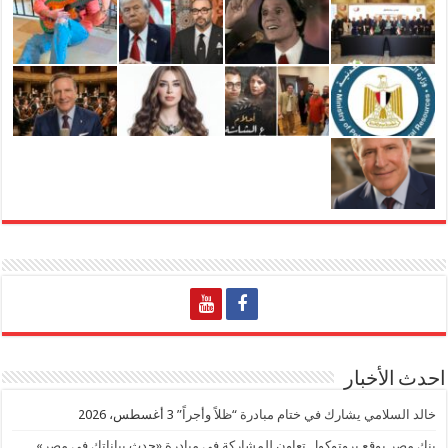
احدث الأخبار
خالد السلامي يشارك في ختام مبادرة “ظلاً وأجراً”
3 أغسطس، 2026
بنك مصر يوقع بروتوكول تعاون للمشاركة في مبادرة «حدث بياناتك في مصر»