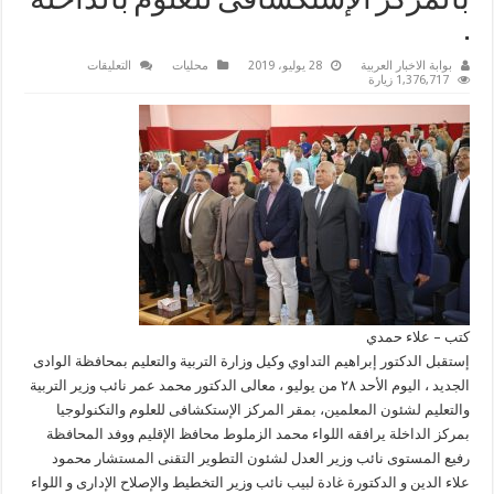
بالمركز الإستكشافى للعلوم بالداخلة
.
على
بوابة الاخبار العربية
28 يوليو، 2019
محليات
التعليقات
التداوي
1,376,717 زيارة
يرافق
محافظ
الإقليم
وإستقبال
وفد
وزارى
رفيع
المستوى
بالمركز
الإستكشافى
للعلوم
بالداخلة
.
مغلقة
كتب – علاء حمدي
إستقبل الدكتور إبراهيم التداوي وكيل وزارة التربية والتعليم بمحافظة الوادى
الجديد ، اليوم الأحد ٢٨ من يوليو ، معالى الدكتور محمد عمر نائب وزير التربية
والتعليم لشئون المعلمين، بمقر المركز الإستكشافى للعلوم والتكنولوجيا
بمركز الداخلة يرافقه اللواء محمد الزملوط محافظ الإقليم ووفد المحافظة
رفيع المستوى نائب وزير العدل لشئون التطوير التقنى المستشار محمود
علاء الدين و الدكتورة غادة لبيب نائب وزير التخطيط والإصلاح الإدارى و اللواء