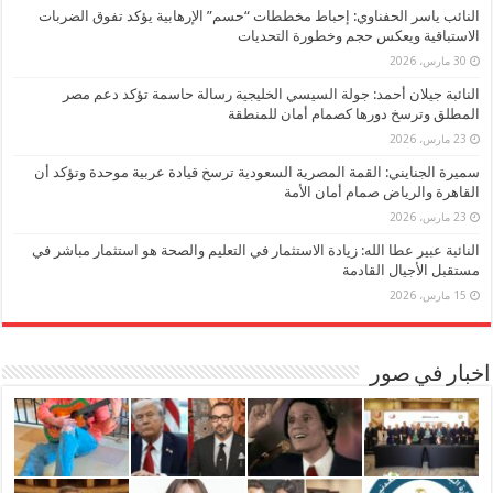
النائب ياسر الحفناوي: إحباط مخططات “حسم” الإرهابية يؤكد تفوق الضربات
الاستباقية ويعكس حجم وخطورة التحديات
30 مارس، 2026
النائبة جيلان أحمد: جولة السيسي الخليجية رسالة حاسمة تؤكد دعم مصر
المطلق وترسخ دورها كصمام أمان للمنطقة
23 مارس، 2026
سميرة الجنايني: القمة المصرية السعودية ترسخ قيادة عربية موحدة وتؤكد أن
القاهرة والرياض صمام أمان الأمة
23 مارس، 2026
النائبة عبير عطا الله: زيادة الاستثمار في التعليم والصحة هو استثمار مباشر في
مستقبل الأجيال القادمة
15 مارس، 2026
اخبار في صور