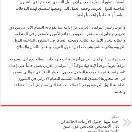
بتطورات
المعنية بتطورات الأزمة مع ايران وسبل التصدي لتدخلاتها في الشئون
الأزمة
الداخلية للدول العربية، وخطة العمل التى وضعتها للتصدي لهذه التدخلات
مع
ايران
سياسياً واقتصادياً وإعلامياً وأمنياً.
وسبل
التصدي
لتدخلاتها
وأعرب رئيس البرلمان العربي عن إدانته لما يقوم به النظام الإيراني من دورٍ
في
الشئون
تخريبي وتجاوزات مستمرة لتقويض دعائم الأمن والاستقرار في المنطقة،
الداخلية
للدول
واحتلاله للجزر الإمارتية الثلاث، وتدخله السافر في الشؤون الداخلية للدول
العربية
العربية، وتكوينه للميليشيات داخل الدول العربية ودعمها بالمال والسلاح.
مغلقة
وشدد رئيس البرلمان العربي أن تجاوزات وتهديدات النظام الإيراني تستوجب
موقفاً عربياً موحداً لإيقافها، مؤكداً أن البرلمان العربي يعمل حالياً على إعداد
“استراتيجية عربية موحدة للتعامل مع دول الجوار الجغرافي”، والتي تتضمن
في أحد محاورها التصدي للتدخلات السلبية للنظام الإيراني في الشؤون
الداخلية للدول العربية، ووقف أعماله العدائية التي تستهدف أمن المنطقة
والعالم.
السابق
أحمد مهنا :حلول الأزمات الحالية لن
تأتي الابمجلس متجانس قوي يليق
بتاريخ نقابة المحامين