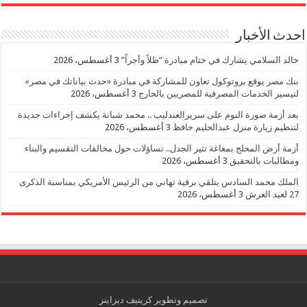
احدث الأخبار
خالد السلامي يشارك في ختام مبادرة “ظلاً وأجراً”
3 أغسطس، 2026
بنك مصر يوقع بروتوكول تعاون للمشاركة في مبادرة «حدث بياناتك في مصر»
لتيسير الخدمات المصرفية للمصريين بالخارج
3 أغسطس، 2026
بعد أزمة صورة النوم على سريرالعندليب .. محمد شبانة يكشف إجراءات جديدة
لتنظيم زيارة منزل عبدالحليم حافظ
3 أغسطس، 2026
أزمة أرض المحلج بمغاغة تثير الجدل.. تساؤلات حول مخالفات التقسيم والبناء
ومطالبات بالتحقيق
3 أغسطس، 2026
الملك محمد السادس يتلقي برقية تهاني من الرئيس الأمريكي بمناسبة الذكرى
27 لعيد العرش
3 أغسطس، 2026
تصميم وتطوير
كريتيف ديزاينز