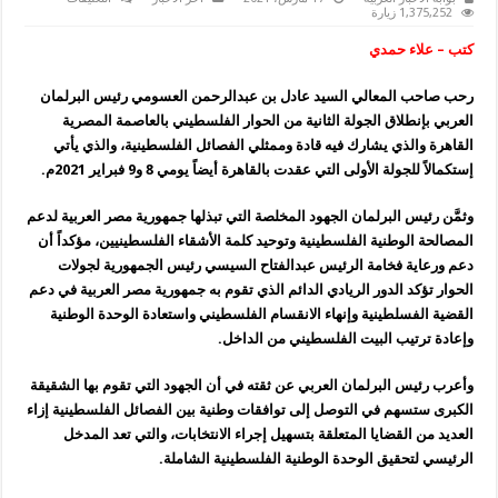
البرلمان
1,375,252 زيارة
العربي
يثمن
كتب – علاء حمدي
جهود
مصر
في
رحب صاحب المعالي السيد عادل بن عبدالرحمن العسومي رئيس البرلمان
رعاية
ودعم
العربي بإنطلاق الجولة الثانية من الحوار الفلسطيني بالعاصمة المصرية
الحوار
الفلسطيني
القاهرة والذي يشارك فيه قادة وممثلي الفصائل الفلسطينية، والذي يأتي
مغلقة
إستكمالاً للجولة الأولى التي عقدت بالقاهرة أيضاً يومي 8 و9 فبراير 2021م.
وثمَّن رئيس البرلمان الجهود المخلصة التي تبذلها جمهورية مصر العربية لدعم
المصالحة الوطنية الفلسطينية وتوحيد كلمة الأشقاء الفلسطينيين، مؤكداً أن
دعم ورعاية فخامة الرئيس عبدالفتاح السيسي رئيس الجمهورية لجولات
الحوار تؤكد الدور الريادي الدائم الذي تقوم به جمهورية مصر العربية في دعم
القضية الفسلطينية وإنهاء الانقسام الفلسطيني واستعادة الوحدة الوطنية
وإعادة ترتيب البيت الفلسطيني من الداخل.
وأعرب رئيس البرلمان العربي عن ثقته في أن الجهود التي تقوم بها الشقيقة
الكبرى ستسهم في التوصل إلى توافقات وطنية بين الفصائل الفلسطينية إزاء
العديد من القضايا المتعلقة بتسهيل إجراء الانتخابات، والتي تعد المدخل
الرئيسي لتحقيق الوحدة الوطنية الفلسطينية الشاملة.