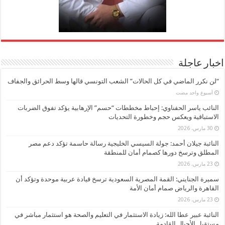
اخبار عاجلة
“لن نكرر الماضي في كل الحالات” الشعب التونسي قالها وسط الحرائق والجفاف
‏أسبوع واحد مضت
النائب ياسر الحفناوي: إحباط مخططات “حسم” الإرهابية يؤكد تفوق الضربات
الاستباقية ويعكس حجم وخطورة التحديات
30 مارس، 2026
النائبة جيلان أحمد: جولة السيسي الخليجية رسالة حاسمة تؤكد دعم مصر
المطلق وترسخ دورها كصمام أمان للمنطقة
23 مارس، 2026
سميرة الجنايني: القمة المصرية السعودية ترسخ قيادة عربية موحدة وتؤكد أن
القاهرة والرياض صمام أمان الأمة
23 مارس، 2026
النائبة عبير عطا الله: زيادة الاستثمار في التعليم والصحة هو استثمار مباشر في
مستقبل الأجيال القادمة