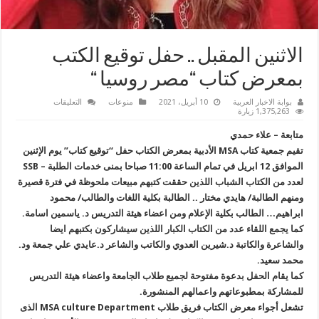
الاثنين المقبل .. حفل توقيع الكتب
بمعرض كتاب “مصر روسيا “
على
بوابة الاخبار العربية
10 أبريل، 2021
منوعات
التعليقات
الاثنين
1,375,263 زيارة
المقبل
..
متابعة – علاء حمدي
حفل
توقيع
تقيم جمعية كتاب MSA الأدبية بمعرض الكتاب حفل “توقيع كتاب” يوم الإثنين
الكتب
الموافق 12 ابريل في تمام الساعة 11:00 صباحا بمنى خدمات الطلبة – SSB
بمعرض
كتاب
لعدد من الكتاب الشباب اللذين حققت كتبهم مبيعات ملحوظة في فترة قصيرة
“مصر
روسيا
ومنهم الطالبة/ هايدي مختار .. الطالبة بكلية اللغات والطالب/ محمود
“
مغلقة
ابراهيم… الطالب بكلية الإعلام ومن اعضاء هيئة التدريس د. ياسمين اسامة.
كما يجمع اللقاء عدد من الكتاب الكبار اللذين سيشاركون بكتبهم ايضا
والشاعرة والكاتبة د.شيرين العدوي والكاتب والشاعر د.عايدي علي جمعة ود.
محمد سعيد.
كما يقام الحفل بدعوة مفتوحة لجميع طلاب الجامعة واعضاء هيئة التدريس
للمشاركة بمطبوعاتهم واعمالهم المنشورة.
تشعل أجواء معرض الكتاب فريق طلاب MSA culture Department الذى