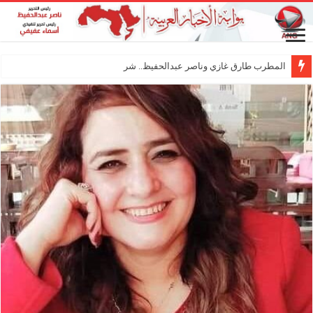
المطرب طارق غازي وناصر عبدالحفيظ.. شراكة فنية ترس