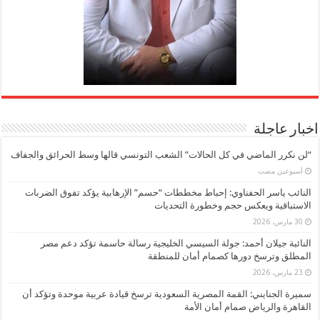
اخبار عاجلة
“لن نكرر الماضي في كل الحالات” الشعب التونسي قالها وسط الحرائق والجفاف
‏أسبوعين مضت
النائب ياسر الحفناوي: إحباط مخططات “حسم” الإرهابية يؤكد تفوق الضربات
الاستباقية ويعكس حجم وخطورة التحديات
30 مارس، 2026
النائبة جيلان أحمد: جولة السيسي الخليجية رسالة حاسمة تؤكد دعم مصر
المطلق وترسخ دورها كصمام أمان للمنطقة
23 مارس، 2026
سميرة الجنايني: القمة المصرية السعودية ترسخ قيادة عربية موحدة وتؤكد أن
القاهرة والرياض صمام أمان الأمة