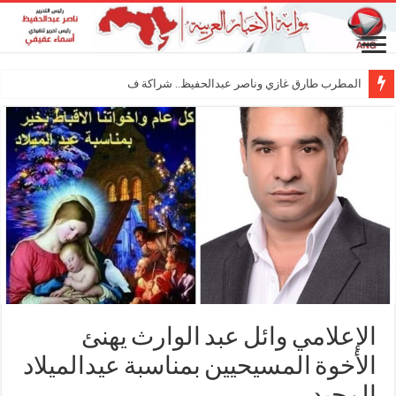
المطرب طارق غازي وناصر عبدالحفيظ.. شراكة فنية ترسم مل
الإعلامي وائل عبد الوارث يهنئ
الأخوة المسيحيين بمناسبة عيدالميلاد