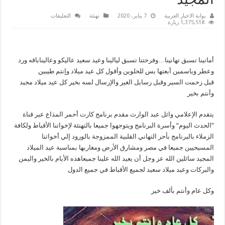
المجيد
على
بوابة الاخبار العربية
7 يناير، 2020
تهنئة
التعليقات
الإعلامي
1,375,518 زيارة
وائل
عبد
الوارث
يهنئ
الأخوة
أمانينا تسبق تهانينا…وفرحتنا تسبق ليالينا وعيد سعيد عاليكو وعاليناباقه ورد
المسيحيين
بمناسبة
وعطر وياسمين أبعتها بس للحلوين وأقول كل عيد ميلاد وإنتم طيبين
عيدالميلاد
المجيد
قبل زحمت السير وقبل رسايل الغير والإرسال لسه بخير كل عيد ميلاد مجيد
مغلقة
وأنتم بخير
يتقدم الإعلامي وائل عبد الوارث مقدم برنامج كارت أحمر المذاع عبر قناة
”الحدث اليوم“ وأسرة البرنامج ويتوجهوا جميعا بالتهنئة لإخواتنا الأقباط ولكافة
الزملاء بالبرنامج بأحر التهاني القلبية الممزوجة بالورود إلي أخواتنا
المسيحيين جميعا في مصر ومشارق الأرض ومغاربها بمناسبة عيد الميلاد
المجيد سائلين الله عز وجل أن يعيد الله علينا جميعاهذه الأيام بالخير واليمن
والبركات وعيد ميلاد سعيد لجميع الأقباط في جميع الدول
وكل عام وأنتم بألف خير