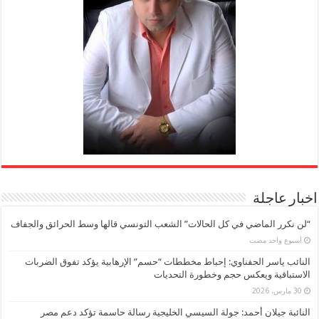
اخبار عاجلة
“لن نكرر الماضي في كل الحالات” الشعب التونسي قالها وسط الحرائق والجفاف
‏أسبوع واحد مضت
النائب ياسر الحفناوي: إحباط مخططات “حسم” الإرهابية يؤكد تفوق الضربات
الاستباقية ويعكس حجم وخطورة التحديات
30 مارس، 2026
النائبة جيلان أحمد: جولة السيسي الخليجية رسالة حاسمة تؤكد دعم مصر