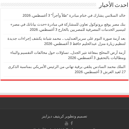
احدث الأخبار
خالد السلامي يشارك في ختام مبادرة “ظلاً وأجراً”
3 أغسطس، 2026
بنك مصر يوقع بروتوكول تعاون للمشاركة في مبادرة «حدث بياناتك في مصر»
لتيسير الخدمات المصرفية للمصريين بالخارج
3 أغسطس، 2026
بعد أزمة صورة النوم على سريرالعندليب .. محمد شبانة يكشف إجراءات جديدة
لتنظيم زيارة منزل عبدالحليم حافظ
3 أغسطس، 2026
أزمة أرض المحلج بمغاغة تثير الجدل.. تساؤلات حول مخالفات التقسيم والبناء
ومطالبات بالتحقيق
3 أغسطس، 2026
الملك محمد السادس يتلقي برقية تهاني من الرئيس الأمريكي بمناسبة الذكرى
27 لعيد العرش
3 أغسطس، 2026
تصميم وتطوير
كريتيف ديزاينز