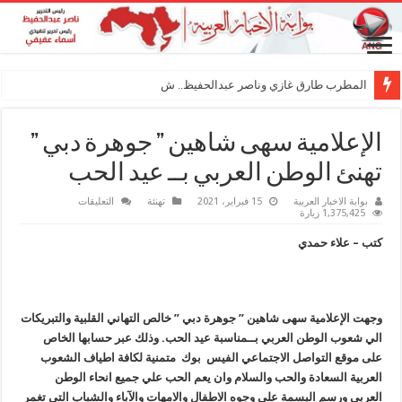
المطرب طارق غازي وناصر عبدالحفيظ.. شراكة فن
الإعلامية سهى شاهين ” جوهرة دبي ”
تهنئ الوطن العربي بــ عيد الحب
على
بوابة الاخبار العربية
15 فبراير، 2021
تهنئة
التعليقات
الإعلامية
1,375,425 زيارة
سهى
شاهين
كتب – علاء حمدي
”
جوهرة
دبي
”
تهنئ
الوطن
العربي
وجهت الإعلامية سهى شاهين ” جوهرة دبي ” خالص التهاني القلبية والتبريكات
بــ
الي شعوب الوطن العربي بــمناسبة عيد الحب. وذلك
عبر حسابها الخاص
عيد
الحب
على موقع التواصل الاجتماعي الفيس بوك متمنية لكافة اطياف الشعوب
مغلقة
العربية السعادة والحب والسلام وان يعم الحب علي جميع انحاء الوطن
العربي ورسم البسمة علي وجوه الاطفال والامهات والآباء والشباب التي تغمر