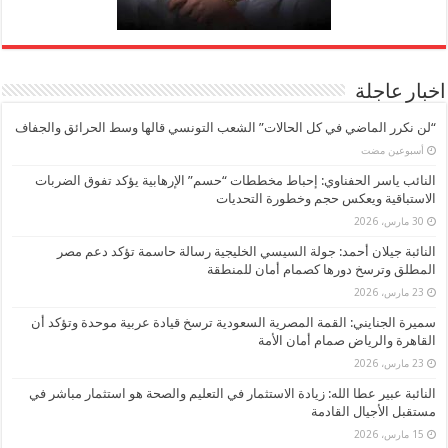
اخبار عاجلة
“لن نكرر الماضي في كل الحالات” الشعب التونسي قالها وسط الحرائق والجفاف
‏أسبوعين مضت
النائب ياسر الحفناوي: إحباط مخططات “حسم” الإرهابية يؤكد تفوق الضربات
الاستباقية ويعكس حجم وخطورة التحديات
30 مارس، 2026
النائبة جيلان أحمد: جولة السيسي الخليجية رسالة حاسمة تؤكد دعم مصر
المطلق وترسخ دورها كصمام أمان للمنطقة
23 مارس، 2026
سميرة الجنايني: القمة المصرية السعودية ترسخ قيادة عربية موحدة وتؤكد أن
القاهرة والرياض صمام أمان الأمة
23 مارس، 2026
النائبة عبير عطا الله: زيادة الاستثمار في التعليم والصحة هو استثمار مباشر في
مستقبل الأجيال القادمة
15 مارس، 2026