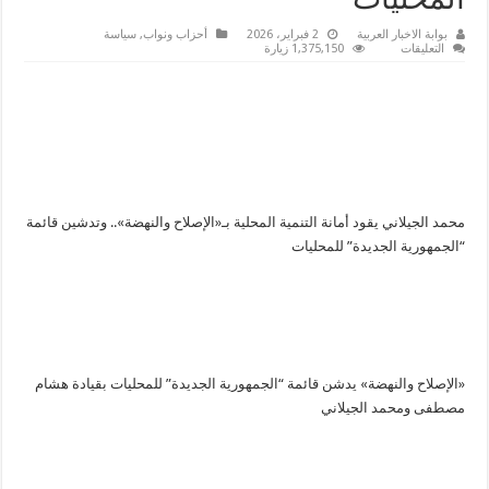
المحليات
بوابة الاخبار العربية
2 فبراير، 2026
أحزاب ونواب
,
سياسة
على
التعليقات
1,375,150 زيارة
الإصلاح
والنهضة
يعلن
تدشين
قائمة
“الجمهورية
الجديدة”
لخوض
انتخابات
المحليات
مغلقة
محمد الجيلاني يقود أمانة التنمية المحلية بـ«الإصلاح والنهضة».. وتدشين قائمة
“الجمهورية الجديدة” للمحليات
«الإصلاح والنهضة» يدشن قائمة “الجمهورية الجديدة” للمحليات بقيادة هشام
مصطفى ومحمد الجيلاني