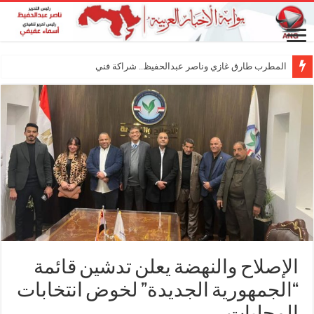
المطرب طارق غازي وناصر عبدالحفيظ.. شراكة فنية ترسم ملامح
الإصلاح والنهضة يعلن تدشين قائمة
“الجمهورية الجديدة” لخوض انتخابات