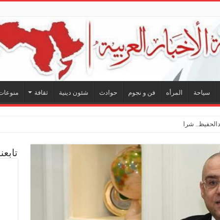
سياحة
المرأه
فن و نجوم
حوادث
شئون دينية
ثقافة
منوعات
لحفيظ.. شراكة فنية ترسم ملامح
تابعن