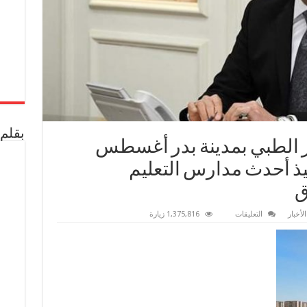
بقلم 
كز الطبي بمدينة بدر أغسطس
نفيذ أحدث مدارس التعليم
ق
على
لأخبار
التعليقات
1,375,816 زيارة
“الإسكان”:
افتتاح
المركز
الطبي
بمدينة
بدر
أغسطس
المقبل..
والانتهاء
من