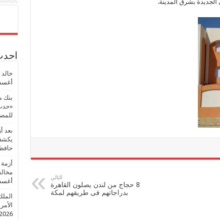
الجديدة بشرق المدينة.
احدث 
خالد 
أغسطس
بنك م
«حدث 
للمصر
بعد أ
يكشف 
حافظ
أزمة 
مخالف
التالي
أغسطس
8 حجاج من لندن يصلون القاهرة
بدراجاتهم فى طريقهم لمكة
الملك
الأمريك
2026