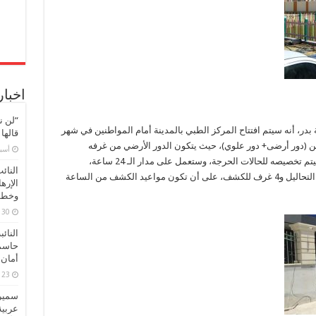
تنفيذ
أحدث
مدارس
التعليم
الأساسي
بمدينة
الشروق
مغلقة
اخبار
“لن ن
بدر، أنه سيتم افتتاح المركز الطبي بالمدينة أمام المواطنين في شهر
قالها
 (دور أرضى+ دور علوي)، حيث يتكون الدور الأرضي من غرفه
‏أس
للطوارئ جار تنفيذها بسعة 4 أسرَّة، منها سرير سيتم تخصيصه للحالات الحرجة، وستعمل على مدار الـ 24 ساعة،
النائ
وصيدلية وغرفة أشعة وغرفة مجهزة معمل لإجراء التحاليل و4 غرف للكشف، على أن تكون مواعيد الكشف من الساعة
الإره
وخطور
30 مارس، 2026
النائ
حاسم
أمان 
23 مارس، 2026
سميرة
عربية