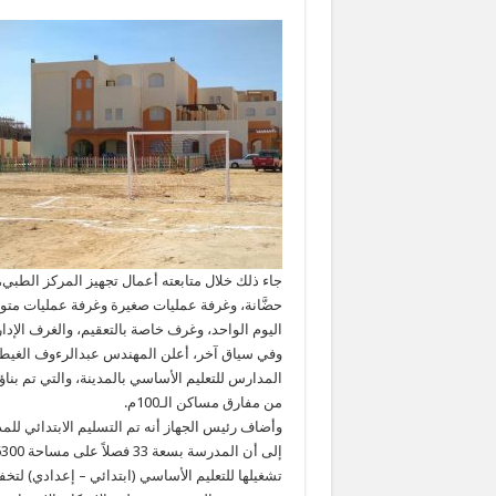
اليوم الواحد، وغرف خاصة بالتعقيم، والغرف الإدار
وفي سياق آخر، أعلن المهندس عبدالرءوف الغيطى، 
من مفارق مساكن الـ100م.
وأضاف رئيس الجهاز أنه تم التسليم الابتدائي للمدر
تشغيلها للتعليم الأساسي (ابتدائي – إعدادي) لت