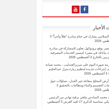
الأخبار
السلامي يشارك في ختام مبادرة “ظلاً وأجراً”
3
، 2026
صر يوقع بروتوكول تعاون للمشاركة في مبادرة
بياناتك في مصر» لتيسير الخدمات المصرفية
يين بالخارج
3 أغسطس، 2026
زمة صورة النوم على سريرالعندليب .. محمد شبانة
إجراءات جديدة لتنظيم زيارة منزل عبدالحليم
3 أغسطس، 2026
أرض المحلج بمغاغة تثير الجدل.. تساؤلات حول
ات التقسيم والبناء ومطالبات بالتحقيق
3
، 2026
 محمد السادس يتلقي برقية تهاني من الرئيس
ي بمناسبة الذكرى 27 لعيد العرش
3 أغسطس،