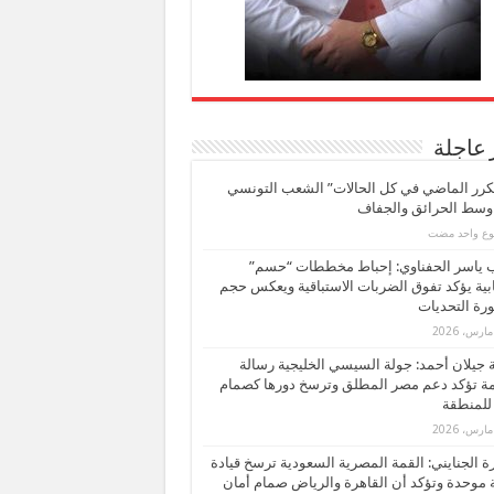
 عاجلة
كرر الماضي في كل الحالات” الشعب التونسي
 وسط الحرائق والجفاف
بوع واحد مضت
ب ياسر الحفناوي: إحباط مخططات “حسم”
ابية يؤكد تفوق الضربات الاستباقية ويعكس حجم
ة التحديات
بة جيلان أحمد: جولة السيسي الخليجية رسالة
ة تؤكد دعم مصر المطلق وترسخ دورها كصمام
للمنطقة
 الجنايني: القمة المصرية السعودية ترسخ قيادة
 موحدة وتؤكد أن القاهرة والرياض صمام أمان