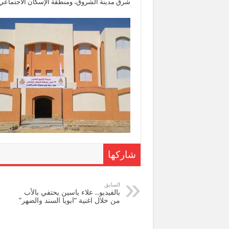
شرق مدينة الشروق، ومنطقة الإسكان الاجتماعي 
شاركها
السابق
بالفيديو.. علاء ياسين يحتفي بالأب
من خلال اغنية “ابويا السند والضهر”