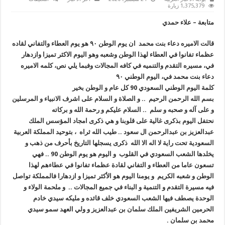
”
1,375,379 زيارة
الأميرة
دعاء
متابعة – علاء حمدي
بنت
محمد
”
قالت الاميره دعاء بنت محمد ان يوم الوطن ٩٠ هو يوم العطاء والتفاني لقاده
تلقي
كلمتها
عظماء تفانوا في العطاء لهذا الوطن وشعبه وهو اليوم الاكثر تميزا وازدهار
بمناسبة
العيد
في، مسيره التقدم والتنميه في كافه المجالات وفبما يلي نص، كلمه الاميره
الوطني
دعاء بنت محمد في، اليوم الوطني ٩٠
التسعين
مغلقة
كلمة اليوم الوطني السعودي 90 كل عام و الوطن بخير
بسم الله الرحمن الرحيم .. و الصلاة و السلام على اشرف الانبياء و المرسلين
و على آله و صحبه و سلم .. السلام عليكم و رحمة الله و بركاته
نحتفل اليوم بذكرى غالية على قلوبنا و هي ذكرى امجاد المؤسس الملك
عبدالعزيز بن عبدالرحمن ال سعود .. طيب الله ثراه ، بتوحيد المملكة العربية
السعودية تحت راية لا اله الا الله ذكرى يسجلها التاريخ بأحرف من ذهب و
يخلدها الشعب السعودي في القلوب و اليوم هو يوم الوطن 90 .. فهي
تسعون عاما من العطاء و التفاني لقادة عظماء تفانوا في عطاءهم لهذا
الوطن و شعبه الكريم و يومنا اليوم هو الأكثر تميزا و ازدهارا فالمملكة تواصل
فيه مسيرة التقدم و التنمية و البناء في جميع المجالات .. و ملحمة الولاء و
الوحدة يصطف فيها الشعب السعودي خلف قائده و مليكه سيدي خادم
الحرمين الشريفين الملك سلمان بن عبدالعزيز و ولي العهد سمو سيدي
محمد بن سلمان .