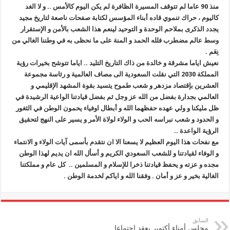
منذ 90 عاما لم تتوقف المسيرة الظافرة لم يكن اليوم كالأمس .. و لا الغد
كاليوم ، حراك تنموي قاده أبناء المؤسس لكتابة صفحات ناصعة لتاريخ مجيد
يجدد الذكرى بملاحم الوحدة و التوحيد لينعم هذا الشعب بالأمن و الإستقرار
وسط عالم مضطرب فلله الحمد و المنة على ما نحظى به في وطننا الغالي من
نِعَم .
نعيش اياما مشرقة و خالدة من ذاك التاريخ التليد .. اياما تتوشح بخيرات رؤية
المملكة 2030 التي نقلت السعودية الى مصاف العالمية و رئاسة مجموعة
العشرين بإقتصاد مزدهر و شعب طموح يتسيد بقوة المشهد الإقليمي و
العالمي بجدارة بفضل من الله عز وجل ثم بفضل قيادتنا الواعية الرشيدة في
ظل مليكنا و ولي عهده حفظهما الله و أبطال اوفياء يحمون الوطن في الثغور
و الحدود و شعب نبراسه الحب و الولاء لولاة الأمر و يسير على النهج لتحقيق
الرؤية الواعدة ..
مع نفحات هذا اليوم العظيم لا يسعنا الا ان نتقدم بأسمى آيات الولاء و الانتماء
و الوفاء لقيادتنا و للشعب السعودي الكريم و أسأل الله ان يديم لهذا الوطن
مجده و عزته و يحفظ قيادتنا ذخرا للإسلام و المسلمين .. كل عام و مملكتنا
الغالية بخير و عز و أمان . وفقنا الله و اياكم لخدمة الوطن .
السابق
مجلس أمناء أكتوبر يعقد اجتماعا