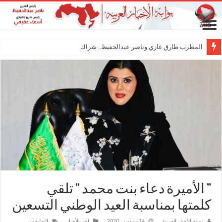
المطرب طارق غازي وناصر عبدالحفيظ.. شراكة فنية ترس
” الأميرة دعاء بنت محمد ” تلقي
كلمتها بمناسبة العيد الوطني التسعين
على
بوابة الاخبار العربية
24 سبتمبر، 2020
اخر الأخبار
التعليقات