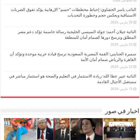
النائب ياسر الحفناوي: إحباط مخططات “حسم” الإرهابية يؤكد تفوق الضربات
الاستباقية ويعكس حجم وخطورة التحديات
30 مارس، 2026
النائبة جيلان أحمد: جولة السيسي الخليجية رسالة حاسمة تؤكد دعم مصر
المطلق وترسخ دورها كصمام أمان للمنطقة
23 مارس، 2026
سميرة الجنايني: القمة المصرية السعودية ترسخ قيادة عربية موحدة وتؤكد أن
القاهرة والرياض صمام أمان الأمة
23 مارس، 2026
النائبة عبير عطا الله: زيادة الاستثمار في التعليم والصحة هو استثمار مباشر في
مستقبل الأجيال القادمة
15 مارس، 2026
اخبار في صور