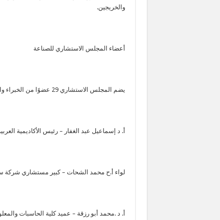
والخريجين.
أعضاء المجلس الاستشاري للصناعة
يضم المجلس الاستشاري 29 عضوًا من الخبراء والمتخصصين، وهم:
أ. د إسماعيل عبد الغفار – رئيس الأكاديمية العربية
لواء أ.ح محمد الشحات – كبير مستشاري شركة سم
أ. د .محمد أبو رزقة – عميد كلية الحاسبات والمعل