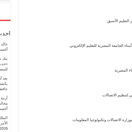
التعليم الأسبق
احدث 
خالد 
ناء الجامعة المصرية للتعليم الإلكتروني
أغسطس
بنك م
«حدث 
للمصر
اء المصرية
بعد أ
يكشف 
حافظ
 لتنظيم الاتصالات
أزمة 
مخالف
أغسطس
الملك
وزارة الاتصالات وتكنولوجيا المعلومات
الأمريك
2026