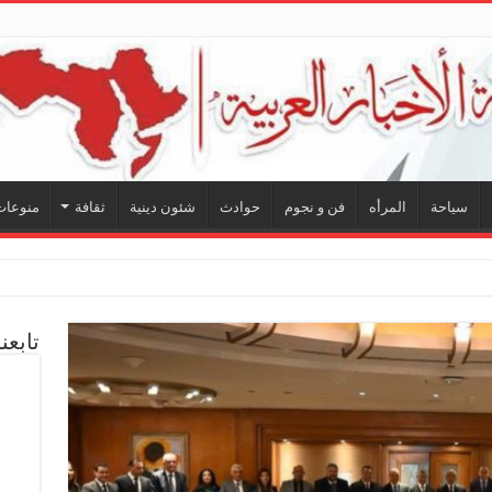
سياحة
المرأه
فن و نجوم
حوادث
شئون دينية
ثقافة
منوعات
يناق
تابعن