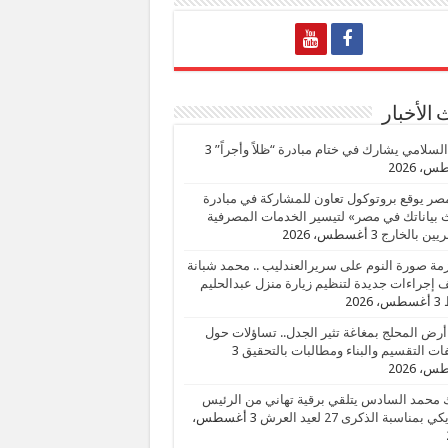
الأخبار
السلامي يشارك في ختام مبادرة “ظلاً وأجراً”
3
، 2026
صر يوقع بروتوكول تعاون للمشاركة في مبادرة
بياناتك في مصر» لتيسير الخدمات المصرفية
يين بالخارج
3 أغسطس، 2026
زمة صورة النوم على سريرالعندليب .. محمد شبانة
إجراءات جديدة لتنظيم زيارة منزل عبدالحليم
3 أغسطس، 2026
أرض المحلج بمغاغة تثير الجدل.. تساؤلات حول
ات التقسيم والبناء ومطالبات بالتحقيق
3
، 2026
 محمد السادس يتلقي برقية تهاني من الرئيس
ي بمناسبة الذكرى 27 لعيد العرش
3 أغسطس،