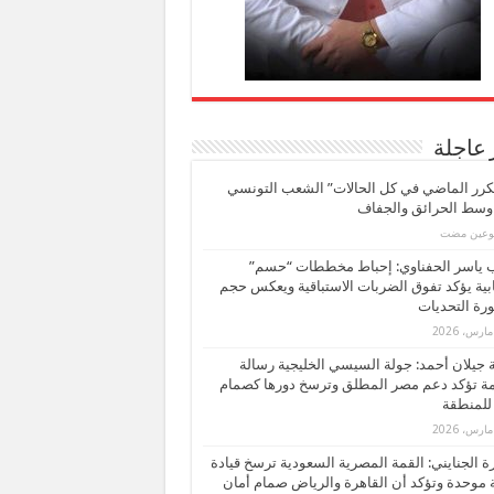
 عاجلة
كرر الماضي في كل الحالات” الشعب التونسي
 وسط الحرائق والجفاف
بوعين مضت
ب ياسر الحفناوي: إحباط مخططات “حسم”
ابية يؤكد تفوق الضربات الاستباقية ويعكس حجم
ة التحديات
بة جيلان أحمد: جولة السيسي الخليجية رسالة
ة تؤكد دعم مصر المطلق وترسخ دورها كصمام
للمنطقة
 الجنايني: القمة المصرية السعودية ترسخ قيادة
 موحدة وتؤكد أن القاهرة والرياض صمام أمان