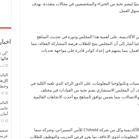
سميًا ليضم نخبة من الخبراء والمتخصصين في مجالات متعددة، بهدف
 سوق العمل.
يس الأكاديمية، على أهمية هذا المجلس ودوره في تحديث المناهج
اخبار
كما أشار إلى أن المجلس يتيح للطلاب فرصة المشاركة الفعالة، مما
لعمل، مما يسهم في إعداد كوادر قادرة على مواجهة تحديات
“لن ن
قالها
‏أس
النائ
الإره
سبات وتكنولوجيا المعلومات، على الدور الرائد الذي تلعبه الكلية في
وخطور
اف أن المجلس الاستشاري يضم نخبة من القيادات في مختلف
30 مارس، 2026
لاتصالات، مما يضمن توافق المناهج مع أحدث الاتجاهات العالمية
النائ
حاسم
أمان 
23 مارس، 2026
وشهد الإجتماع توقيع ثلاث بروتوكولات تعاون بين الأكاديمية وكل من شركة CYshield للأمن السيبراني، وشركة سما
سميرة
عربية
يا المعلومات لذوي الإعاقة، بما يعزز فرص التدريب والتوظيف للطلاب