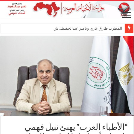
المطرب طارق غازي وناصر عبدالحفيظ.. شراكة فنية
“الأطباء العرب” يهنئ نبيل فهمي