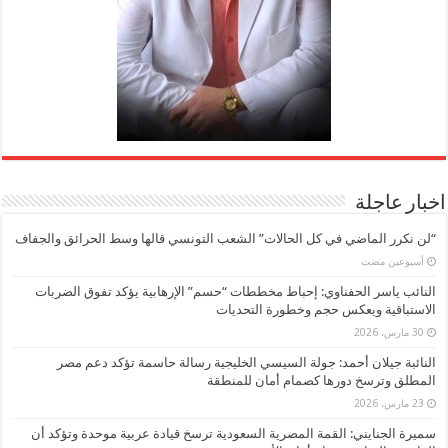
اخبار عاجلة
“لن نكرر الماضي في كل الحالات” الشعب التونسي قالها وسط الحرائق والجفاف
‏أسبوعين مضت
النائب ياسر الحفناوي: إحباط مخططات “حسم” الإرهابية يؤكد تفوق الضربات
الاستباقية ويعكس حجم وخطورة التحديات
30 مارس، 2026
النائبة جيلان أحمد: جولة السيسي الخليجية رسالة حاسمة تؤكد دعم مصر
المطلق وترسخ دورها كصمام أمان للمنطقة
23 مارس، 2026
سميرة الجنايني: القمة المصرية السعودية ترسخ قيادة عربية موحدة وتؤكد أن