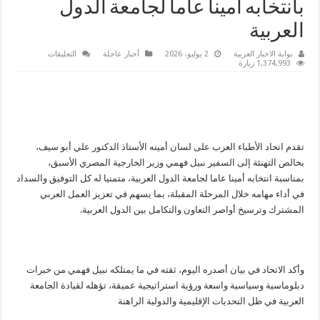
بانتخابه أمينا عاما لجامعة الدول
العربية
على
بوابة الاخبار العربية
2 يوليو، 2026
أخبار عاجلة
التعليقات
“الأطباء
1,374,993 زيارة
العرب”
يهنئ
نبيل
فهمي
بانتخابه
أمينا
عاما
لجامعة
تقدم اتحاد الأطباء العرب على لسان أمينه الأستاذ الدكتور علي أبو سيف،
الدول
العربية
بخالص التهنئة إلى السفير نبيل فهمي وزير الخارجية المصري الأسبق،
مغلقة
بمناسبة انتخابه أمينا عاما لجامعة الدول العربية، متمنيا له كل التوفيق والسداد
في أداء مهامه خلال المرحلة المقبلة، بما يسهم في تعزيز العمل العربي
المشترك وترسيخ أواصر التعاون والتكامل بين الدول العربية.
وأكد الاتحاد في بيان أصدره اليوم، ثقته في ما يمتلكه نبيل فهمي من خبرات
دبلوماسية وسياسية واسعة ورؤية استراتيجية عميقة، تؤهله لقيادة الجامعة
العربية في ظل التحديات الإقليمية والدولية الراهنة