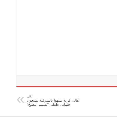
التالي
أهالى قرية سنهوا بالشرقية يشيعون
جثمانى طفلى “تسمم البطيخ”