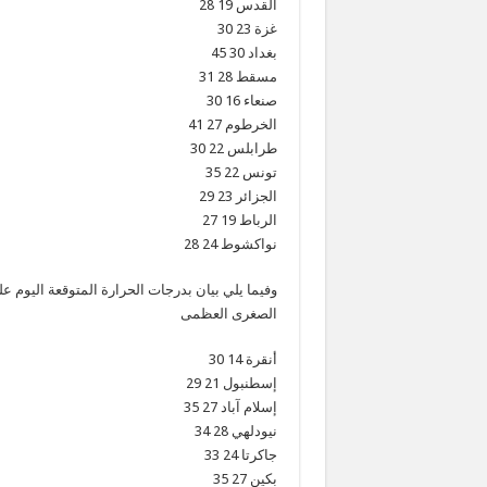
القدس 19 28
غزة 23 30
بغداد 30 45
مسقط 28 31
صنعاء 16 30
الخرطوم 27 41
طرابلس 22 30
تونس 22 35
الجزائر 23 29
الرباط 19 27
نواكشوط 24 28
وفيما يلي بيان بدرجات الحرارة المتوقعة اليوم 
الصغرى العظمى
أنقرة 14 30
إسطنبول 21 29
إسلام آباد 27 35
نيودلهي 28 34
جاكرتا 24 33
بكين 27 35