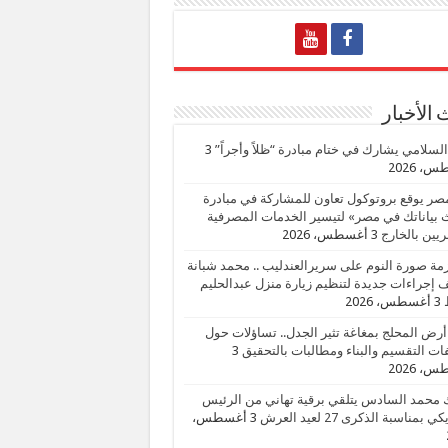
الأخبار
السلامي يشارك في ختام مبادرة “ظلاً وأجراً”
3
، 2026
صر يوقع بروتوكول تعاون للمشاركة في مبادرة
بياناتك في مصر» لتيسير الخدمات المصرفية
يين بالخارج
3 أغسطس، 2026
زمة صورة النوم على سريرالعندليب .. محمد شبانة
إجراءات جديدة لتنظيم زيارة منزل عبدالحليم
3 أغسطس، 2026
أرض المحلج بمغاغة تثير الجدل.. تساؤلات حول
ات التقسيم والبناء ومطالبات بالتحقيق
3
، 2026
 محمد السادس يتلقي برقية تهاني من الرئيس
ي بمناسبة الذكرى 27 لعيد العرش
3 أغسطس،