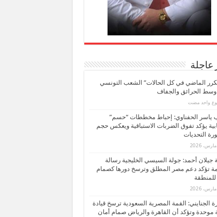
 عاجلة
كرر الماضي في كل الحالات” الشعب التونسي
 وسط الحرائق والجفاف
بوع واحد مضت
ب ياسر الحفناوي: إحباط مخططات “حسم”
ابية يؤكد تفوق الضربات الاستباقية ويعكس حجم
ة التحديات
بة جيلان أحمد: جولة السيسي الخليجية رسالة
ة تؤكد دعم مصر المطلق وترسخ دورها كصمام
للمنطقة
 الجنايني: القمة المصرية السعودية ترسخ قيادة
 موحدة وتؤكد أن القاهرة والرياض صمام أمان