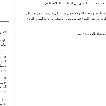
ر الأحمر، مما يؤدي إلى اضطراب الملاحة البحرية.
مضطربة، وارتفاع الموج فيه من مترين إلى مترين ونصف، والرياح
بة، وارتفاع الموج فيه من مترين ونصف إلى ثلاثة أمتار، والرياح
اخبار
 على محافظات ومدن مصر
“لن ن
قالها
‏أس
النائ
الإره
وخطور
30 مارس، 2026
النائ
حاسم
أمان 
23 مارس، 2026
سميرة
عربية