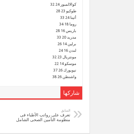
كوالالمبور 24 32
طوكيو 23 28
أثينا 24 33
روما 18 34
باريس 16 28
مدريد 20 33
برلين 14 26
لندن 16 24
مونتريال 23 32
موسكو 14 22
نيويورك 26 37
واشنطن 26 38
شاركها
السابق
تعرف على رواتب الأطباء فى
منظومة التأمين الصحى الشامل