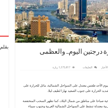
بقلم 
ة درجتين اليوم.. والعظمى
على
لأخبار
التعليقات
1,375,817 زيارة
الأرصاد:
انخفاض
الحرارة
درجتين
اليوم..
د اليوم الأحد طقس معتدل على السواحل الشمالية، مائل للحرارة على
والعظمى
بالقاهرة
ديد الحرارة على جنوب الصعيد نهارا لطيف ليلا.
34
مغلقة
مائية صباحا على مناطق من شمال البلاد، كما تظهر السحب المنخفضة
ربية معتدلة تنشط على السواحل الشمالية الغربية وجنوب سيناء