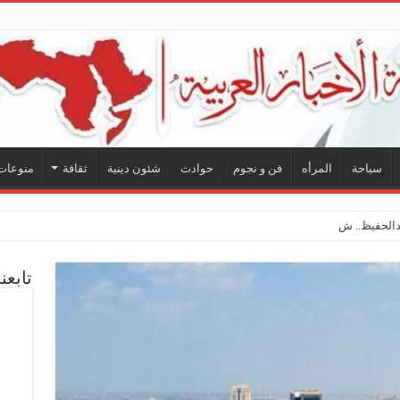
سياحة
المرأه
فن و نجوم
حوادث
شئون دينية
ثقافة
منوعات
الحفيظ.. شراكة فنية ترسم ملامح مس
تابعن