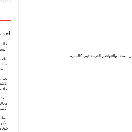
احدث 
خالد 
أغسطس
ن المدن والعواصم العربية فهي كالتالي:
بنك م
«حدث 
للمصر
بعد أ
يكشف 
حافظ
أزمة 
مخالف
أغسطس
الملك
الأمريك
2026