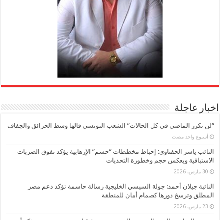
اخبار عاجلة
“لن نكرر الماضي في كل الحالات” الشعب التونسي قالها وسط الحرائق والجفاف
‏أسبوع واحد مضت
النائب ياسر الحفناوي: إحباط مخططات “حسم” الإرهابية يؤكد تفوق الضربات
الاستباقية ويعكس حجم وخطورة التحديات
30 مارس، 2026
النائبة جيلان أحمد: جولة السيسي الخليجية رسالة حاسمة تؤكد دعم مصر
المطلق وترسخ دورها كصمام أمان للمنطقة
23 مارس، 2026