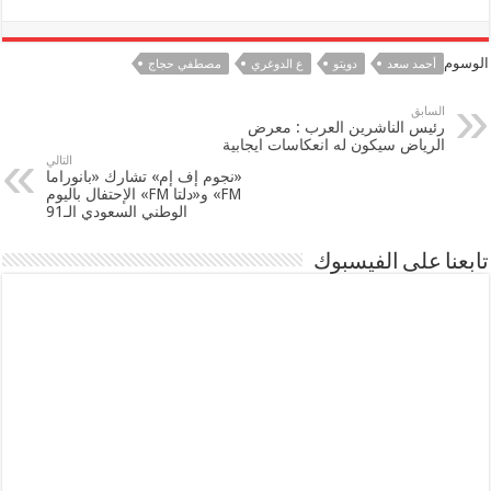
الوسوم
أحمد سعد
دويتو
ع الدوغري
مصطفي حجاج
السابق
رئيس الناشرين العرب : معرض
الرياض سيكون له انعكاسات ايجابية
التالي
«نجوم إف إم» تشارك «بانوراما
FM» و«دلتا FM» الإحتفال باليوم
الوطني السعودي الـ91
تابعنا على الفيسبوك