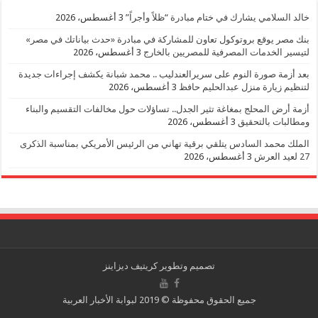
خالد السلامي يشارك في ختام مبادرة “ظلاً وأجراً”
3 أغسطس، 2026
بنك مصر يوقع بروتوكول تعاون للمشاركة في مبادرة «حدث بياناتك في مصر»
لتيسير الخدمات المصرفية للمصريين بالخارج
3 أغسطس، 2026
بعد أزمة صورة النوم على سريرالعندليب .. محمد شبانة يكشف إجراءات جديدة
لتنظيم زيارة منزل عبدالحليم حافظ
3 أغسطس، 2026
أزمة أرض المحلج بمغاغة تثير الجدل.. تساؤلات حول مخالفات التقسيم والبناء
ومطالبات بالتحقيق
3 أغسطس، 2026
الملك محمد السادس يتلقي برقية تهاني من الرئيس الأمريكي بمناسبة الذكرى
27 لعيد العرش
3 أغسطس، 2026
تصميم وتطوير
كريتيف ديزاينز
جميع الحقوق محفوظة © 2019 لبوابة الأخبار العربية