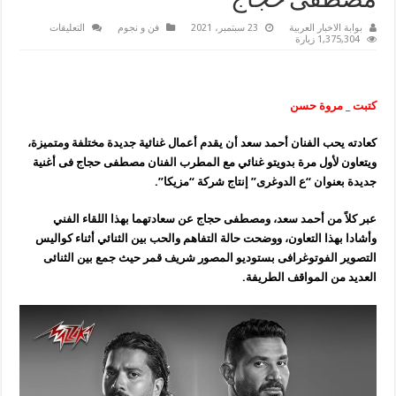
مصطفى حجاج
على
بوابة الاخبار العربية
23 سبتمبر، 2021
فن و نجوم
التعليقات
الآن
1,375,304 زيارة
من
“مزيكا”على
اليوتيوب..”ع
الدوغرى
“..
كتبت _ مروة حسن
أول
دويتو
لــ
أحمد
كعادته يحب الفنان أحمد سعد أن يقدم أعمال غنائية جديدة مختلفة ومتميزة،
سعد
ويتعاون لأول مرة بدويتو غنائي مع المطرب الفنان مصطفى حجاج فى أغنية
و
مصطفى
جديدة بعنوان “ع الدوغرى” إنتاج شركة “مزيكا”.
حجاج
مغلقة
عبر كلاً من أحمد سعد، ومصطفى حجاج عن سعادتهما بهذا اللقاء الفني
وأشادا بهذا التعاون، ووضحت حالة التفاهم والحب بين الثنائي أثناء كواليس
التصوير الفوتوغرافى بستوديو المصور شريف قمر حيث جمع بين الثنائى
العديد من المواقف الطريفة.