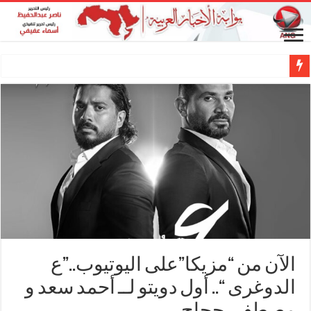
الآن من “مزيكا”على اليوتيوب..”ع
الدوغرى “.. أول دويتو لــ أحمد سعد و