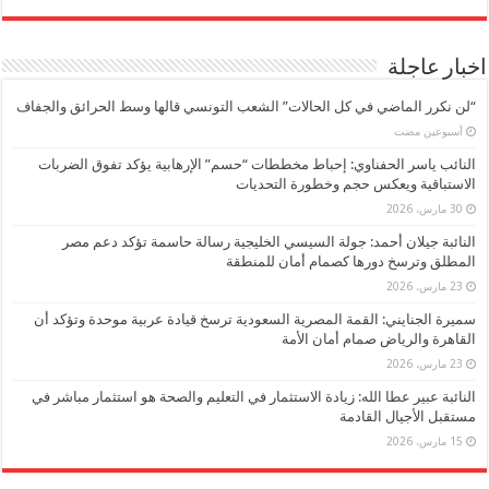
اخبار عاجلة
“لن نكرر الماضي في كل الحالات” الشعب التونسي قالها وسط الحرائق والجفاف
‏أسبوعين مضت
النائب ياسر الحفناوي: إحباط مخططات “حسم” الإرهابية يؤكد تفوق الضربات
الاستباقية ويعكس حجم وخطورة التحديات
30 مارس، 2026
النائبة جيلان أحمد: جولة السيسي الخليجية رسالة حاسمة تؤكد دعم مصر
المطلق وترسخ دورها كصمام أمان للمنطقة
23 مارس، 2026
سميرة الجنايني: القمة المصرية السعودية ترسخ قيادة عربية موحدة وتؤكد أن
القاهرة والرياض صمام أمان الأمة
23 مارس، 2026
النائبة عبير عطا الله: زيادة الاستثمار في التعليم والصحة هو استثمار مباشر في
مستقبل الأجيال القادمة
15 مارس، 2026