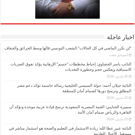
اخبار عاجلة
“لن نكرر الماضي في كل الحالات” الشعب التونسي قالها وسط الحرائق والجفاف
‏أسبوعين مضت
النائب ياسر الحفناوي: إحباط مخططات “حسم” الإرهابية يؤكد تفوق الضربات
الاستباقية ويعكس حجم وخطورة التحديات
30 مارس، 2026
النائبة جيلان أحمد: جولة السيسي الخليجية رسالة حاسمة تؤكد دعم مصر
المطلق وترسخ دورها كصمام أمان للمنطقة
23 مارس، 2026
سميرة الجنايني: القمة المصرية السعودية ترسخ قيادة عربية موحدة وتؤكد أن
القاهرة والرياض صمام أمان الأمة
23 مارس، 2026
النائبة عبير عطا الله: زيادة الاستثمار في التعليم والصحة هو استثمار مباشر في
مستقبل الأجيال القادمة