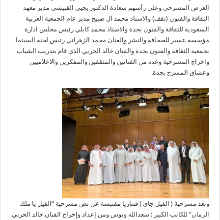
العرض المسرحي وعلى رأسهم سعادة الدكتور يحيى القبيسي مدير معهد
الثقافة والفنون (ثقف) والاستاذ محمد آل صبيح مدير عام الجمعية العربية
السعودية للثقافة والفنون بجدة والاستاذ محمد كابلي رئيس مجلس ادارة
مؤسسة عسير للصحافة والنشر والفنان محمد الزهراني رئيس لجنة السينما
بجمعية الثقافة والفنون بجدة والفنان خالد الحربي الذي قام بتدريب الشباب
واخراج المسرحية وعدد من الفنانين والمثقفين والمفكرين والاعلاميين
وعشاق المسرح بجدة.
وتعد مسرحية ( الفيل جاي ) فنتازيا مقتبسة عن نص مسرحية “الفيل يا ملك
الزمان” للكاتب الكبير : سعدالله ونوس ومن إعداد وإخراج الفنان خالد الحربي