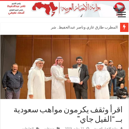
المطرب طارق غازي وناصر عبدالحفيظ.. شراكة فنية ترس
اقرأ وثقف يكرمون مواهب سعودية
بــ “الفيل جاي”
على
بوابة الاخبار العربية
21 يوليو، 2019
منوعات
التعليقات