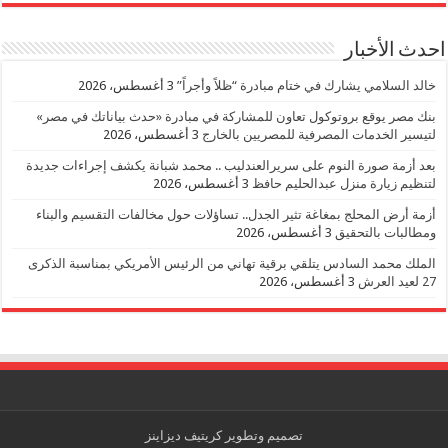
احدث الأخبار
خالد السلامي يشارك في ختام مبادرة “ظلاً وأجراً”
3 أغسطس، 2026
بنك مصر يوقع بروتوكول تعاون للمشاركة في مبادرة «حدث بياناتك في مصر»
لتيسير الخدمات المصرفية للمصريين بالخارج
3 أغسطس، 2026
بعد أزمة صورة النوم على سريرالعندليب .. محمد شبانة يكشف إجراءات جديدة
لتنظيم زيارة منزل عبدالحليم حافظ
3 أغسطس، 2026
أزمة أرض المحلج بمغاغة تثير الجدل.. تساؤلات حول مخالفات التقسيم والبناء
ومطالبات بالتحقيق
3 أغسطس، 2026
الملك محمد السادس يتلقي برقية تهاني من الرئيس الأمريكي بمناسبة الذكرى
27 لعيد العرش
3 أغسطس، 2026
تصميم وتطوير
كريتيف ديزاينز