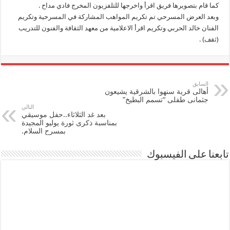
كما قام بتصويرها فريق اقرأ واخرجها للتلفزيون المخرج فادي مداح .
وبعد العرض المسرحي تم تكريم المواهب المشاركة في المسرحية وتكريم
الفنان خالد الحربي وتكريم اقرأ الاعلامية من معهد الثقافة والفنون للتدريب
(ثقف) .
السابق
أهالى قرية سنهوا بالشرقية يشيعون
جثمانى طفلى “تسمم البطيخ”
التالي
بعد غد الثلاثاء..حفل موسيقي
بمناسبة ذكرى ثورة يوليو المجيدة
بمسرح السلام.
تابعنا على الفيسبوك