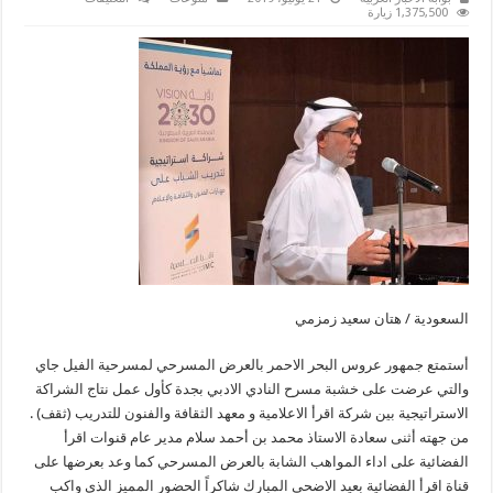
اقرأ
1,375,500 زيارة
وثقف
يكرمون
مواهب
سعودية
بــ
“الفيل
جاي”
مغلقة
السعودية / هتان سعيد زمزمي
أستمتع جمهور عروس البحر الاحمر بالعرض المسرحي لمسرحية الفيل جاي
والتي عرضت على خشبة مسرح النادي الادبي بجدة كأول عمل نتاج الشراكة
الاستراتيجية بين شركة اقرأ الاعلامية و معهد الثقافة والفنون للتدريب (ثقف) .
من جهته أثنى سعادة الاستاذ محمد بن أحمد سلام مدير عام قنوات اقرأ
الفضائية على اداء المواهب الشابة بالعرض المسرحي كما وعد بعرضها على
قناة اقرأ الفضائية بعيد الاضحى المبارك شاكراً الحضور المميز الذي واكب