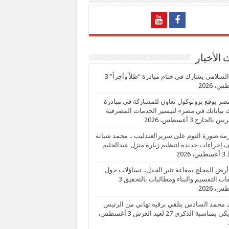
الأخبار
السلامي يشارك في ختام مبادرة “ظلاً وأجراً”
3
، 2026
صر يوقع بروتوكول تعاون للمشاركة في مبادرة
بياناتك في مصر» لتيسير الخدمات المصرفية
يين بالخارج
3 أغسطس، 2026
زمة صورة النوم على سريرالعندليب .. محمد شبانة
إجراءات جديدة لتنظيم زيارة منزل عبدالحليم
3 أغسطس، 2026
أرض المحلج بمغاغة تثير الجدل.. تساؤلات حول
ات التقسيم والبناء ومطالبات بالتحقيق
3
، 2026
 محمد السادس يتلقي برقية تهاني من الرئيس
ي بمناسبة الذكرى 27 لعيد العرش
3 أغسطس،