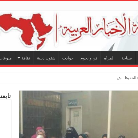
سياحة
المرأه
فن و نجوم
حوادث
شئون دينية
ثقافة
منوعات
لحفيظ.. شراكة فنية ترسم ملا
تابعن