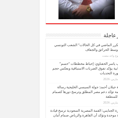
 عاجلة
كرر الماضي في كل الحالات” الشعب التونسي
 وسط الحرائق والجفاف
بوع واحد مضت
ب ياسر الحفناوي: إحباط مخططات “حسم”
ابية يؤكد تفوق الضربات الاستباقية ويعكس حجم
ة التحديات
بة جيلان أحمد: جولة السيسي الخليجية رسالة
ة تؤكد دعم مصر المطلق وترسخ دورها كصمام
للمنطقة
 الجنايني: القمة المصرية السعودية ترسخ قيادة
 موحدة وتؤكد أن القاهرة والرياض صمام أمان