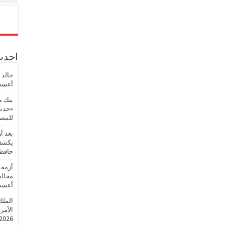
احدث 
خالد 
أغسطس
بنك م
«حدث 
للمصر
بعد أ
يكشف 
حافظ
أزمة 
مخالف
أغسطس
الملك
الأمريك
2026