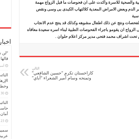
الزواج
طفية والصحية للاسرة واكدت على ان فحوصات ما قبل الزواج مهمة
)
قر الدم وبعض الامراض المعدية كلالتهاب الكبدى بى وسى ونقص
مغلقة
سبة
الفحصات ونتج عن ذلك اطفال مشوهه وكذلك قد ينتج عدم الانجاب
الزواج ان يقومو باجراء الفحوصات الطبية لبناء اسره سعيدة معافاه
ام تحت اشراف محمد فتحى مدير مركز اعلام حلوان .
اخبار
“لن ن
قالها
‏أس
التالي
كازاخستان تكرم “حسين الشافعي”
النائ
وتمنحه وسام أمير الشعراء “آباي”
الإره
وخطور
30 مارس، 2026
النائ
حاسم
أمان 
23 مارس، 2026
سميرة
عربية