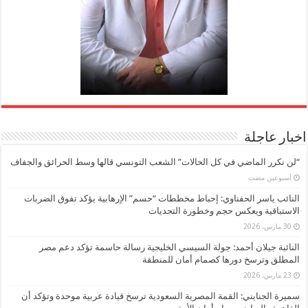
اخبار عاجلة
“لن نكرر الماضي في كل الحالات” الشعب التونسي قالها وسط الحرائق والجفاف
‏أسبوعين مضت
النائب ياسر الحفناوي: إحباط مخططات “حسم” الإرهابية يؤكد تفوق الضربات
الاستباقية ويعكس حجم وخطورة التحديات
30 مارس، 2026
النائبة جيلان أحمد: جولة السيسي الخليجية رسالة حاسمة تؤكد دعم مصر
المطلق وترسخ دورها كصمام أمان للمنطقة
23 مارس، 2026
سميرة الجنايني: القمة المصرية السعودية ترسخ قيادة عربية موحدة وتؤكد أن