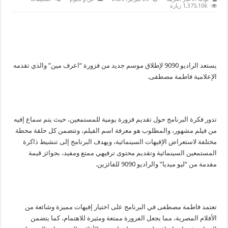
اعرف
1,375,106 زيارة
مين..
موسم
جديد
للفوازير
الرمضانية
على
الراديو9090
مغلقة
يستعد الراديو 9090 لإطلاق موسم جديد من فزورة “اعرف مين” والذي تقدمه
الإعلامية فاطمة مصطفى.
تدور فكرة البرنامج حول تقديم فزورة يومية للمستمعين، حيث يتم سماع إفيه
من فيلم مشهور، والمطلوب هو معرفة اسم الفيلم، وتتضمن كل حلقة محطة
مختلفة لاستعراض الإفيهات السينمائية، ويهدف البرنامج إلى تنشيط ذاكرة
المستمعين السينمائية وتقديم محتوى ترفيهي ممتع ومفيد، بجوائز قيمة
مقدمة من “ليو ميديا” والراديو 9090 للفائزين.
تعتمد فاطمة مصطفى في البرنامج على اختيار إفيهات مميزة وشائعة من
الأفلام المصرية، مما يجعل الفزورة ممتعة ومثيرة للاهتمام، كما يتضمن