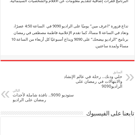
البرنامج فقرات إضافية لتقديم معلومات عن الأفلام والشخصيات السينمائية.
تذاع فزورة “اعرف مين” يوميًا على الراديو 9090 في الساعة 4:50 عصرًا،
وتعاد في الساعة 8 مساءً، كما تقدم الإعلامية فاطمة مصطفى في رمضان
برنامج “الراديو بيضحك” على 9090 ويذاع أسبوعيًا كل أربعاء من الساعة 10
مساءً ولمدة ساعتين.
السابق
حلي ودنك.. رحلة في عالم الإنشاد
والابتهالات في رمضان على
الراديو9090
التالي
ستوديو 9090.. نافذة شاملة لأحداث
رمضان على الراديو
تابعنا على الفيسبوك