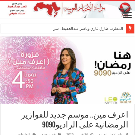
المطرب طارق غازي وناصر عبدالحفيظ.. شراكة فني
اعرف مين.. موسم جديد للفوازير
الرمضانية على الراديو9090
على
بوابة الاخبار العربية
26 فبراير، 2025
فن و نجوم
التعليقات