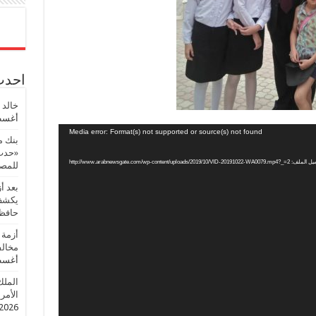
احدث 
خالد 
أغسطس
Media error: Format(s) not supported or source(s) not found
بنك م
«حدث 
http://www.arabnewsgate.com/wp-content/uploads/2019/10/VID-20191022-WA0079.mp
للمصر
بعد أ
يكشف 
حافظ
أزمة 
مخالف
أغسطس
الملك
الأمريك
2026