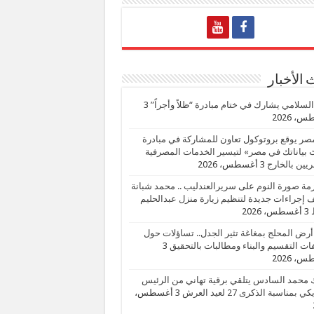
الأخبار
السلامي يشارك في ختام مبادرة “ظلاً وأجراً”
3
، 2026
صر يوقع بروتوكول تعاون للمشاركة في مبادرة
بياناتك في مصر» لتيسير الخدمات المصرفية
يين بالخارج
3 أغسطس، 2026
زمة صورة النوم على سريرالعندليب .. محمد شبانة
إجراءات جديدة لتنظيم زيارة منزل عبدالحليم
3 أغسطس، 2026
أرض المحلج بمغاغة تثير الجدل.. تساؤلات حول
ات التقسيم والبناء ومطالبات بالتحقيق
3
، 2026
 محمد السادس يتلقي برقية تهاني من الرئيس
ي بمناسبة الذكرى 27 لعيد العرش
3 أغسطس،