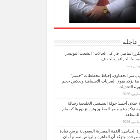
 عاجلة
كرر الماضي في كل الحالات” الشعب التونسي
 وسط الحرائق والجفاف
بوعين مضت
ب ياسر الحفناوي: إحباط مخططات “حسم”
ابية يؤكد تفوق الضربات الاستباقية ويعكس حجم
ة التحديات
بة جيلان أحمد: جولة السيسي الخليجية رسالة
ة تؤكد دعم مصر المطلق وترسخ دورها كصمام
للمنطقة
 الجنايني: القمة المصرية السعودية ترسخ قيادة
 موحدة وتؤكد أن القاهرة والرياض صمام أمان