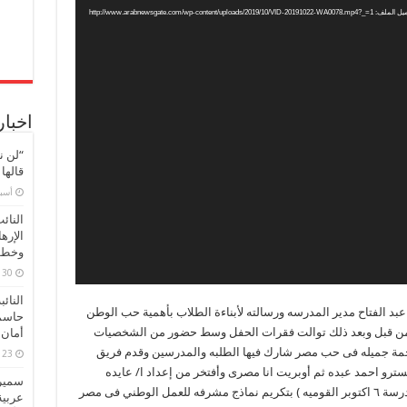
http://www.arabnewsgate.com/wp-content/uploads/2019/10/VID-20191022-WA0078.mp
اخبار
“لن ن
قالها
‏أس
النائ
الإره
وخطور
30 مارس، 2026
النائ
عبد الفتاح مدير المدرسه ورسالته لأبناءة الطلاب بأهمية حب الوطن
حاسم
 من قبل وبعد ذلك توالت فقرات الحفل وسط حضور من الشخصيات
أمان 
حمة جميله فى حب مصر شارك فيها الطلبه والمدرسين وقدم فريق
23 مارس، 2026
سترو احمد عبده ثم أوبريت انا مصرى وأفتخر من إعداد ا/ عايده
سميرة
زهران … وقام ا/ حاتم محمد عبد الفتاح ( مدير مدرسة ٦ اكتوبر القوميه ) بتكريم نماذج مشرفه للعمل الوطني فى مصر
عربية