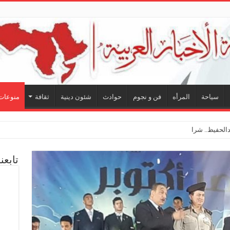
سياحة
المرأه
فن و نجوم
حوادث
شئون دينية
ثقافة
منوعات
لحفيظ.. شراكة فنية ترسم ملامح مستقبل الكليب
تابعن